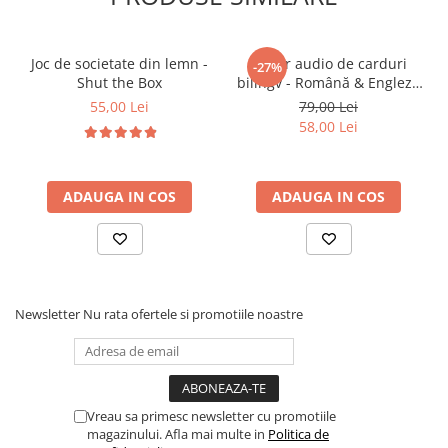
probleme
• Încurajează recunoașterea formelor și culorilor
• Dezvoltă răbdarea și perseverența
Joc de societate din lemn -
Cititor audio de carduri
-27%
• Susține dezvoltarea senzorială prin activități
Shut the Box
bilingv - Română & Engleză
variate
Albastru (224 carduri / 448
55,00 Lei
79,00 Lei
cuvinte)
• Încurajează creativitatea prin desen și joc liber
58,00 Lei
• Face parte din categoria de jucarii educative
pentru dezvoltare completă
ADAUGA IN COS
ADAUGA IN COS
🎯 Ideal pentru:
• Copii peste 3 ani
• Activități educative acasă sau la grădiniță
Newsletter
Nu rata ofertele si promotiile noastre
• Joacă individuală sau în familie
• Cadouri interactive și utile
Vreau sa primesc newsletter cu promotiile
magazinului. Afla mai multe in
Politica de