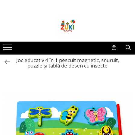
Toate Produsele
Jucarii pentru calatorii
Pachete ZukiToys
Recomandari Zuki
Cadouri pentru Copii
Joc educativ 4 în 1 pescuit magnetic, snuruit,
Cadouri Aniversare
puzzle și tablă de desen cu insecte
Cadouri de Sarbatori
Cadouri dupa Buget
Cadouri sub 59 lei
Cadouri sub 99 lei
Cadouri sub 149 lei
Jucarii pe Varsta Copilului
0–12 luni
1–2 ani