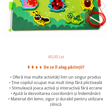
2–3 ani
3–4 ani
4–6 ani
6–8 ani
Jucarii sub 59 lei
Carti & Activitati pentru Copii
Busy Book & Carti Interactive
40,00 Lei
Carti de Colorat & Activitati
Creative
👨‍👩‍👧‍👦 De ce îl aleg părinții?
Carti cu Apa & Reutilizabile
• Oferă mai multe activități într-un singur produs
Camera Copilului
• Ține copilul ocupat mai mult timp fără plictiseală
Balansoare & Covorase de Joaca
• Stimulează joaca activă și interactivă fără ecrane
Carusele & Jucarii pentru Patut
• Ajută la dezvoltarea coordonării și îndemânării
• Material din lemn, sigur și durabil pentru utilizare
Corturi & Spatii de Joaca
zilnică
Depozitare & Organizare Jucarii