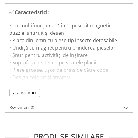
Trenulete & Seturi Feroviare
Invatare prin Joaca
✅ Caracteristici:
Jucarii pentru Dezvoltare
• Joc multifuncțional 4 în 1: pescuit magnetic,
puzzle, snuruit și desen
• Placă din lemn cu piese tip insecte detașabile
• Undiță cu magnet pentru prinderea pieselor
• Șnur pentru activități de înșirare
• Suprafață de desen pe spatele plăcii
• Piese groase, ușor de prins de către copii
• Design colorat și atractiv
VEZI MAI MULT
🎓 Beneficii educaționale:
Review-uri
(0)
• Dezvoltă motricitatea fină și coordonarea mână-
ochi
• Îmbunătățește concentrarea și atenția
• Stimulează gândirea logică și rezolvarea de
PRODUSE SIMILARE