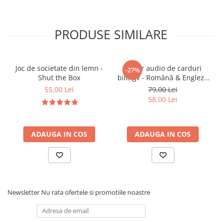
👀 Îmbunătățește atenția și concentrarea
🧩 Încurajează explorarea independentă
😊 Oferă joacă educativă și captivantă
PRODUSE SIMILARE
🎯
Ideal pentru
Joc de societate din lemn -
Cititor audio de carduri
-27%
👶 Copii 1‑3 ani
Shut the Box
bilingv - Română & Engleză
🏡 Activități educative acasă sau la grădiniță
Albastru (224 carduri / 448
55,00 Lei
79,00 Lei
🎁 Cadouri educative pentru cei mici
cuvinte)
58,00 Lei
🧠 Dezvoltare senzorială și cognitivă timpurie
ADAUGA IN COS
ADAUGA IN COS
Newsletter
Nu rata ofertele si promotiile noastre