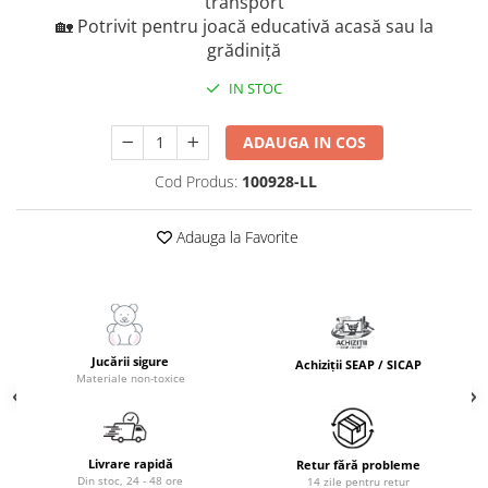
transport
🏡 Potrivit pentru joacă educativă acasă sau la
grădiniță
IN STOC
ADAUGA IN COS
Cod Produs:
100928-LL
Adauga la Favorite
Jucării sigure
Achiziții SEAP / SICAP
Materiale non-toxice
Livrare rapidă
Retur fără probleme
Din stoc, 24 - 48 ore
14 zile pentru retur