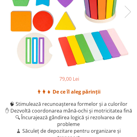
79,00 Lei
👨‍👩‍👧
De ce îl aleg părinții
🧠 Stimulează recunoașterea formelor și a culorilor
✋ Dezvoltă coordonarea mână‑ochi și motricitatea fină
🔍 Încurajează gândirea logică și rezolvarea de
probleme
🧹 Săculeț de depozitare pentru organizare și