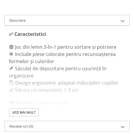
Descriere
✅
Caracteristici
🟦 Joc din lemn 3‑în‑1 pentru sortare și potrivire
🔷 Include piese colorate pentru recunoașterea
formelor și culorilor
🪶 Săculeț de depozitare pentru ușurință în
organizare
🖐️ Design ergonomic adaptat mânuțelor copiilor
👶 Vârsta recomandată: 1‑3 ani
🎓
Beneficii pentru copil
VEZI MAI MULT
✋ Dezvoltă coordonarea mână‑ochi
🧠 Stimulează gândirea logică și recunoașterea
Review-uri
(0)
vizuală