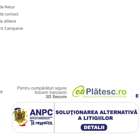
de Retur
de contact
 afiliere
nt Campanie
by