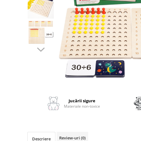
2–3 ani
3–4 ani
4–6 ani
6–8 ani
Jucarii sub 59 lei
Carti & Activitati pentru Copii
Busy Book & Carti Interactive
Carti de Colorat & Activitati
Creative
Distribuie
Carti cu Apa & Reutilizabile
pe
Camera Copilului
Facebook
Jucării sigure
Balansoare & Covorase de Joaca
Materiale non-toxice
Carusele & Jucarii pentru Patut
Corturi & Spatii de Joaca
Depozitare & Organizare Jucarii
Review-uri
(0)
Descriere