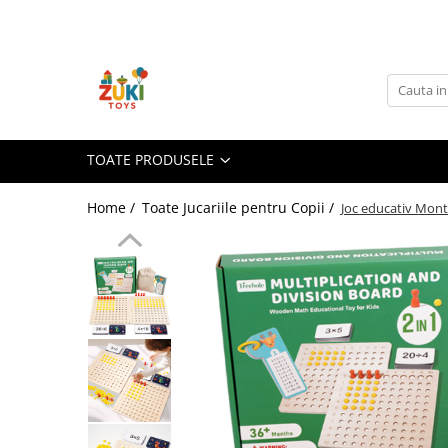
Toate Produsele
Jucarii pentru calatorii
Pachete ZukiToys
Recomandari Zuki
TOATE PRODUSELE
Cadouri pentru Copii
Home /
Toate Jucariile pentru Copii /
Joc educativ Montes
Cadouri Aniversare
Cadouri de Sarbatori
Cadouri dupa Buget
Cadouri sub 59 lei
Cadouri sub 99 lei
Cadouri sub 149 lei
Jucarii pe Varsta Copilului
0–12 luni
1–2 ani