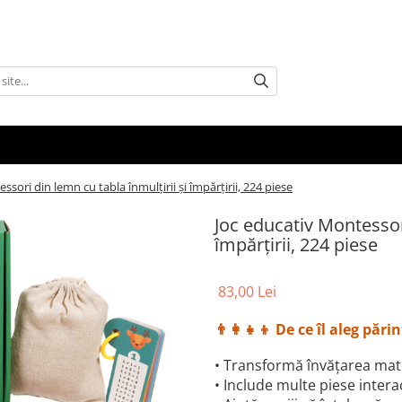
sori din lemn cu tabla înmulțirii și împărțirii, 224 piese
Joc educativ Montessori
împărțirii, 224 piese
83,00 Lei
👨‍👩‍👧‍👦 De ce îl aleg părin
• Transformă învățarea matem
• Include multe piese interac