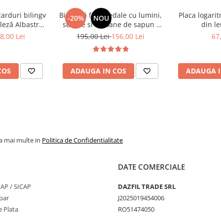
e asociere
ricitatea fină
carduri bilingv
Bicicletă fără pedale cu lumini,
Placa logari
-20%
NOU
leză Albastru
sunete si baloane de sapun -
din le
l activităților
448 cuvinte)
roz
8,00 Lei
195,00 Lei
156,00 Lei
67
r matematice
interactive
ea analitică
COS
ADAUGA IN COS
ADAUGA I
rarea
entru dezvoltare
la mai multe in
Politica de Confidentialitate
DATE COMERCIALE
 fine
 școală
SEAP / SICAP
DAZFIL TRADE SRL
par
J2025019454006
 Plata
RO51474050