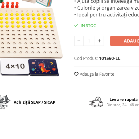
• Ajută copiii să înțeleagă ma
• Culorile și organizarea vi
• Ideal pentru activități edu
IN STOC
ADAUG
Cod Produs:
101560-LL
Adauga la Favorite
Livrare rapidă
Achiziții SEAP / SICAP
Din stoc, 24 - 48 o