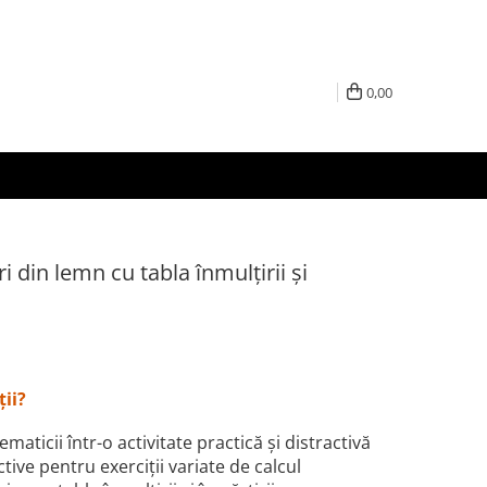
0,00
 din lemn cu tabla înmulțirii și
ții?
aticii într-o activitate practică și distractivă
tive pentru exerciții variate de calcul