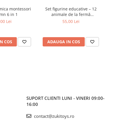
tmica montessori
Set figurine educative – 12
Cuburi 
mn 6 in 1
animale de la fermă
călătorii 
multicolore
S
,00 Lei
55,00 Lei
N COS
ADAUGA IN COS
ADAUG
SUPORT CLIENTI
LUNI - VINERI 09:00-
16:00
contact@zukitoys.ro