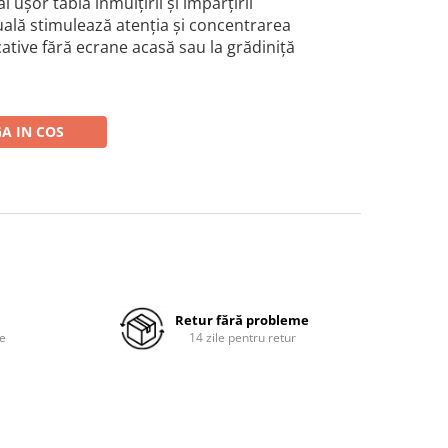
i ușor tabla înmulțirii și împărțirii
zuală stimulează atenția și concentrarea
cative fără ecrane acasă sau la grădiniță
A IN COS
Retur fără probleme
re
14 zile pentru retur