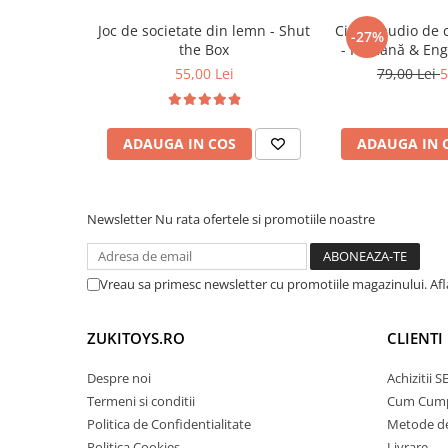
• Stimulează memoria vizuală și capacitatea d
Trenulete & Seturi Feroviare
• Îmbunătățește coordonarea mână-ochi și mot
Joc de societate din lemn - Shut
Cititor audio de 
Invatare prin Joaca
-27%
the Box
- Română & Eng
• Încurajează concentrarea și răbdarea în timpu
Jucarii pentru Dezvoltare
(224 carduri / 
55,00 Lei
79,00 Lei
5
• Susține învățarea numerelor și a operațiilo
• Ajută copiii să învețe prin metode vizuale și 
• Stimulează rezolvarea problemelor și gândir
ADAUGA IN COS
ADAUGA IN 
• Încurajează învățarea independentă și explo
• Face parte din categoria jucarii educative p
matematică și cognitivă
Newsletter
Nu rata ofertele si promotiile noastre
🎯 Ideal pentru:
Vreau sa primesc newsletter cu promotiile magazinului. Af
• Copii cu vârsta între 5 și 9 ani
• Învățarea tablei înmulțirii și împărțirii
ZUKITOYS.RO
CLIENTI
• Dezvoltarea logicii, coordonării și motricității
• Activități educative acasă, la grădiniță sau la
Despre noi
Achizitii 
Termeni si conditii
Cum Cum
Politica de Confidentialitate
Metode de
Politica Cookies
Livrare