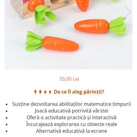
2–3 ani
3–4 ani
4–6 ani
6–8 ani
Jucarii sub 59 lei
Carti & Activitati pentru Copii
Busy Book & Carti Interactive
Carti de Colorat & Activitati
Creative
59,00 Lei
Carti cu Apa & Reutilizabile
👨‍👩‍👧‍👦
De ce îl aleg părinții?
Camera Copilului
Balansoare & Covorase de Joaca
Susține dezvoltarea abilitaților matematice timpurii
Joacă educativă potrivită vârstei
Carusele & Jucarii pentru Patut
Oferă o activitate practică și interactivă
Corturi & Spatii de Joaca
Încurajează explorarea cu obiecte reale
Alternativă educativă la ecrane
Depozitare & Organizare Jucarii