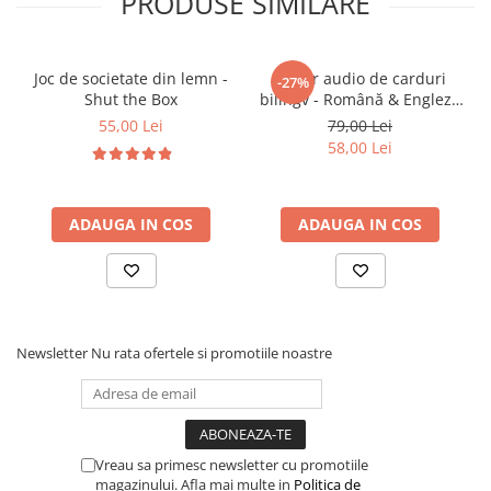
PRODUSE SIMILARE
Stimulează motricitatea fină
Încurajează concentrarea și atenția la detalii
Oferă satisfacția rezolvării de mici provocări
Joc de societate din lemn -
Cititor audio de carduri
-27%
Susține dialogul și învățarea în familie
Shut the Box
bilingv - Română & Engleză
Albastru (224 carduri / 448
55,00 Lei
79,00 Lei
cuvinte)
58,00 Lei
🎯
Ideal pentru:
Copii
3 ani +
ADAUGA IN COS
ADAUGA IN COS
Activități educative acasă sau la grădiniță
Dezvoltarea abilităților matematice timpurii
Jocuri de sortare și numărare
Cadouri educative și interactive
Newsletter
Nu rata ofertele si promotiile noastre
Vreau sa primesc newsletter cu promotiile
magazinului. Afla mai multe in
Politica de