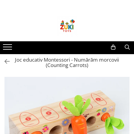
Toate Produsele
Jucarii pentru calatorii
Pachete ZukiToys
Recomandari Zuki
Cadouri pentru Copii
Joc educativ Montessori - Numărăm morcovii
Cadouri Aniversare
(Counting Carrots)
Cadouri de Sarbatori
Cadouri dupa Buget
Cadouri sub 59 lei
Cadouri sub 99 lei
Cadouri sub 149 lei
Jucarii pe Varsta Copilului
0–12 luni
1–2 ani