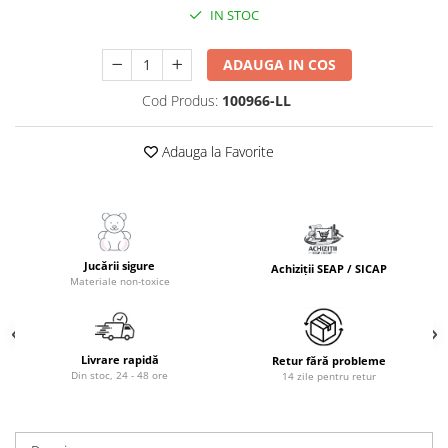
Masinute Electrice
IN STOC
Role si Skateboard
ADAUGA IN COS
Trotinete & Triciclete pentru Copii
Joaca de Vara & Apa
Cod Produs:
100966-LL
Piscina & Joaca cu Apa
Colaci & Saltele Gonflabile
Adauga la Favorite
Jucarii pentru Plaja
Joaca in Aer Liber
Toate Jucariile pentru Copii
Jucarii Educative & Invatare
Jucării sigure
Achiziții SEAP / SICAP
Materiale non-toxice
Jucarii Interactive & Sensoriale
Jucarii pentru Bebe (0–2 ani)
Jocuri de Constructie & Asamblare
Livrare rapidă
Retur fără probleme
Din stoc, 24 - 48 ore
14 zile pentru retur
Puzzle & Jocuri de Logica
Jucarii din Lemn Natural