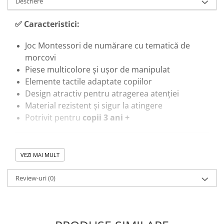
Descriere
Trenulete & Seturi Feroviare
Invatare prin Joaca
✅
Caracteristici:
Jucarii pentru Dezvoltare
Joc Montessori de numărare cu tematică de
morcovi
Piese multicolore și ușor de manipulat
Elemente tactile adaptate copiilor
Design atractiv pentru atragerea atenției
Material rezistent și sigur la atingere
Potrivit pentru
copii 3 ani +
🎓
Beneficii educaționale:
VEZI MAI MULT
Dezvoltă
gândirea matematică de bază
prin
Review-uri
(0)
numărare
Susține înțelegerea
cantității și ordinii
Dezvoltă
coordoonarea mână-ochi
prin
manipulare