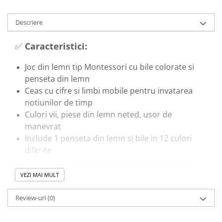
Descriere
✅
Caracteristici:
Joc din lemn tip Montessori cu bile colorate si
penseta din lemn
Ceas cu cifre si limbi mobile pentru invatarea
notiunilor de timp
Culori vii, piese din lemn neted, usor de
manevrat
Include 1 penseta din lemn si bile in 12 culori
diferite
Placa cu decupaje circulare pentru sortarea
bilelor
VEZI MAI MULT
🎓
Beneficii educationale:
Review-uri
(0)
Antreneaza motricitatea fina si coordonarea