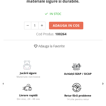
materiale sigure si durabile.
IN STOC
ADAUGA IN COS
Cod Produs:
100264
Adauga la Favorite
Jucării sigure
Achiziții SEAP / SICAP
Materiale non-toxice
Livrare rapidă
Retur fără probleme
Din stoc, 24 - 48 ore
14 zile pentru retur