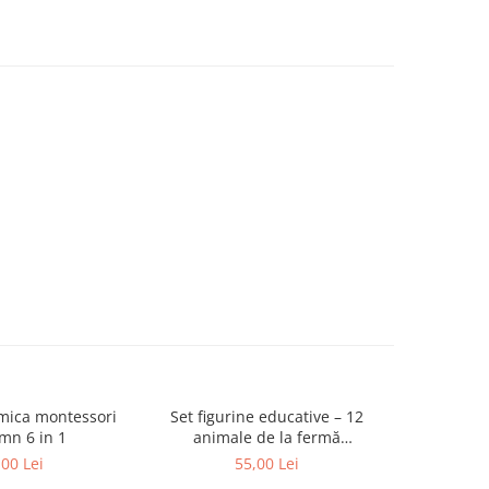
tmica montessori
Set figurine educative – 12
Cuburi 
mn 6 in 1
animale de la fermă
călătorii 
multicolore
S
,00 Lei
55,00 Lei