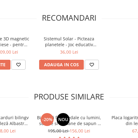
lanificarea spatială
în grup, dezvoltând
RECOMANDARI
ie 3D magnetic
Sistemul Solar - Picteaza
iese - pentru
planetele - Joc educativ
a 3 ani
Montessori | ZukiToys.ro
în tabere
09,00 Lei
36,00 Lei
ionați de construcție
NTE
ADAUGA IN COS
PRODUSE SIMILARE
carduri bilingv
Bicicletă fără pedale cu lumini,
Placa logari
-20%
NOU
leză Albastru
sunete si baloane de sapun -
din le
448 cuvinte)
roz
8,00 Lei
195,00 Lei
156,00 Lei
67