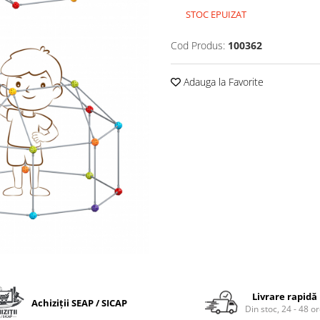
STOC EPUIZAT
Cod Produs:
100362
Adauga la Favorite
Livrare rapidă
Achiziții SEAP / SICAP
Din stoc, 24 - 48 o