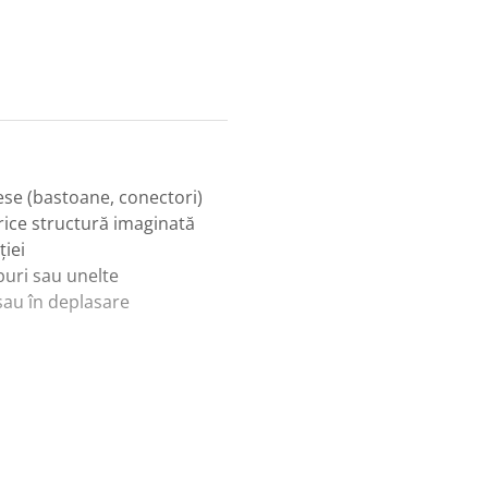
iese (bastoane, conectori)
orice structură imaginată
ției
buri sau unelte
au în deplasare
ru, design și stabilitate
robleme prin încercare și