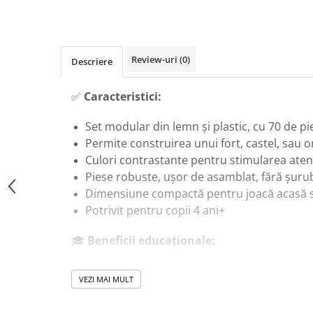
Masinute Electrice
Role si Skateboard
Trotinete & Triciclete pentru Copii
Review-uri
(0)
Descriere
Joaca de Vara & Apa
Piscina & Joaca cu Apa
✅
Caracteristici:
Colaci & Saltele Gonflabile
Jucarii pentru Plaja
Set modular din lemn și plastic, cu 70 de p
Permite construirea unui fort, castel, sau 
Joaca in Aer Liber
Culori contrastante pentru stimularea aten
Toate Jucariile pentru Copii
Piese robuste, ușor de asamblat, fără șuru
Jucarii Educative & Invatare
Dimensiune compactă pentru joacă acasă s
Jucarii Interactive & Sensoriale
Potrivit pentru copii 4 ani+
Jucarii pentru Bebe (0–2 ani)
🎓
Beneficii educaționale:
Jocuri de Constructie & Asamblare
Încurajează gândirea STEM: inginerie, echilib
Puzzle & Jocuri de Logica
VEZI MAI MULT
Stimulează creativitatea și rezolvarea de p
Jucarii din Lemn Natural
ajustare