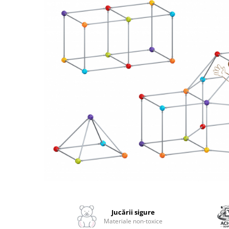
2–3 ani
3–4 ani
4–6 ani
6–8 ani
Jucarii sub 59 lei
Carti & Activitati pentru Copii
Busy Book & Carti Interactive
Carti de Colorat & Activitati
Creative
Carti cu Apa & Reutilizabile
Camera Copilului
Balansoare & Covorase de Joaca
Carusele & Jucarii pentru Patut
Distribuie
pe
Corturi & Spatii de Joaca
Facebook
Jucării sigure
Depozitare & Organizare Jucarii
Materiale non-toxice