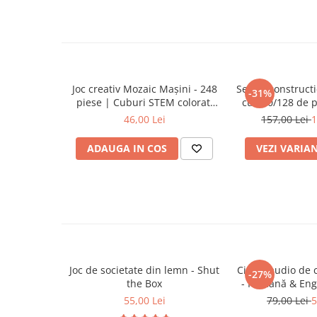
Trenulete & Seturi Feroviare
Dezvoltă motricitatea fină, coordonarea și p
Promovează colaborarea când este folosit 
Invatare prin Joaca
abilitățile sociale
Jucarii pentru Dezvoltare
🎯
Ideal pentru:
Joc creativ Mozaic Mașini - 248
Set de construct
-31%
Copii 4 ani+
piese | Cuburi STEM colorati
cu 100/128 de p
pentru copii 4 ani+
copii de l
Activități educative acasă, la grădiniță sau 
46,00 Lei
157,00 Lei
1
Cadou memorabil pentru mini-arhitecți, pas
ADAUGA IN COS
VEZI VARIA
Joc de societate din lemn - Shut
Cititor audio de 
-27%
the Box
- Română & Eng
(224 carduri / 
55,00 Lei
79,00 Lei
5