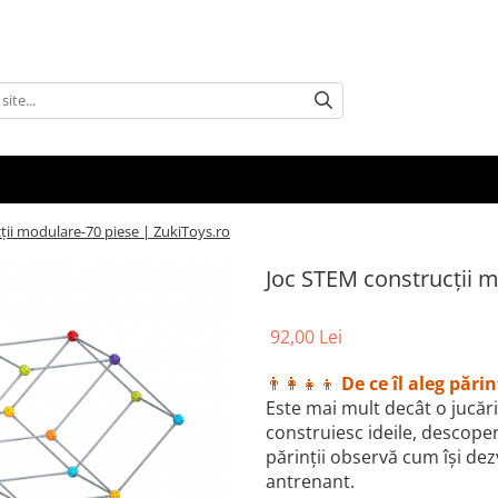
ții modulare-70 piese | ZukiToys.ro
Joc STEM construcții m
92,00 Lei
👨‍👩‍👧‍👦
De ce îl aleg părin
Este mai mult decât o jucărie 
construiesc ideile, descoperă
părinții observă cum își dezv
antrenant.