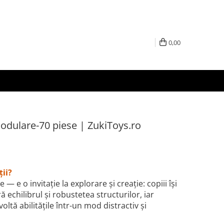
0,00
odulare-70 piese | ZukiToys.ro
ții?
— e o invitație la explorare și creație: copiii își
 echilibrul și robustetea structurilor, iar
oltă abilitățile într-un mod distractiv și