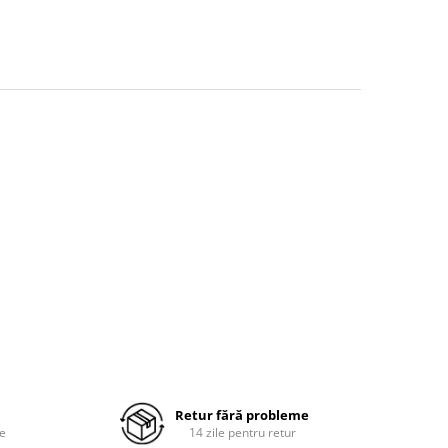
Retur fără probleme
re
14 zile pentru retur