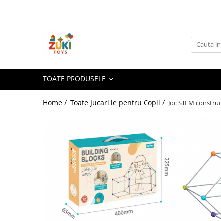
Toate Produsele
Jucarii pentru calatorii
Pachete ZukiToys
Recomandari Zuki
TOATE PRODUSELE
Cadouri pentru Copii
Home /
Toate Jucariile pentru Copii /
Joc STEM construc
Cadouri Aniversare
Cadouri de Sarbatori
Cadouri dupa Buget
Cadouri sub 59 lei
Cadouri sub 99 lei
Cadouri sub 149 lei
Jucarii pe Varsta Copilului
0–12 luni
1–2 ani