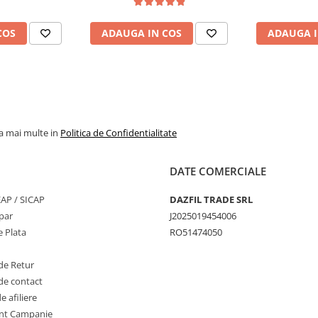
COS
ADAUGA IN COS
ADAUGA I
la mai multe in
Politica de Confidentialitate
DATE COMERCIALE
SEAP / SICAP
DAZFIL TRADE SRL
par
J2025019454006
 Plata
RO51474050
de Retur
de contact
 afiliere
nt Campanie