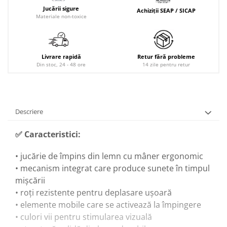
Jucării sigure
Achiziții SEAP / SICAP
Materiale non-toxice
Livrare rapidă
Retur fără probleme
Din stoc, 24 - 48 ore
14 zile pentru retur
Descriere
✅
Caracteristici:
• jucărie de împins din lemn cu mâner ergonomic
• mecanism integrat care produce sunete în timpul
mișcării
• roți rezistente pentru deplasare ușoară
• elemente mobile care se activează la împingere
• culori vii pentru stimularea vizuală