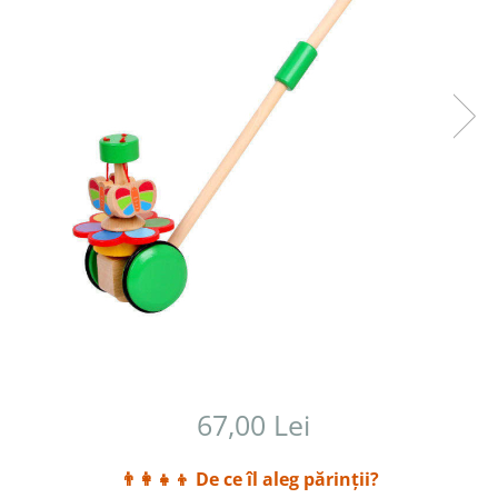
67,00 Lei
👨‍👩‍👧‍👦
De ce îl aleg părinții?