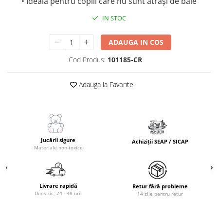
• Ideală pentru copiii care nu sunt atrași de baie
IN STOC
ADAUGA IN COS
Cod Produs:
101185-CR
Adauga la Favorite
Jucării sigure
Achiziții SEAP / SICAP
Materiale non-toxice
Livrare rapidă
Retur fără probleme
Din stoc, 24 - 48 ore
14 zile pentru retur