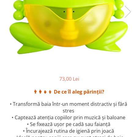
73,00 Lei
👨‍👩‍👧‍👦 De ce îl aleg părinții?
• Transformă baia într-un moment distractiv și fără
stres
• Captează atenția copiilor prin muzică și baloane
• Se fixează ușor pe cadă sau faianță
• Încurajează rutina de igienă prin joacă