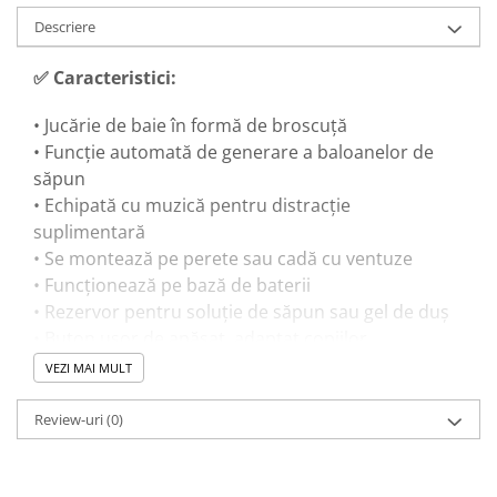
Descriere
✅ Caracteristici:
• Jucărie de baie în formă de broscuță
• Funcție automată de generare a baloanelor de
săpun
• Echipată cu muzică pentru distracție
suplimentară
• Se montează pe perete sau cadă cu ventuze
• Funcționează pe bază de baterii
• Rezervor pentru soluție de săpun sau gel de duș
• Buton ușor de apăsat, adaptat copiilor
• Material plastic sigur și rezistent
VEZI MAI MULT
Review-uri
(0)
🎓 Beneficii educaționale:
• Stimulează dezvoltarea senzorială (vizual și