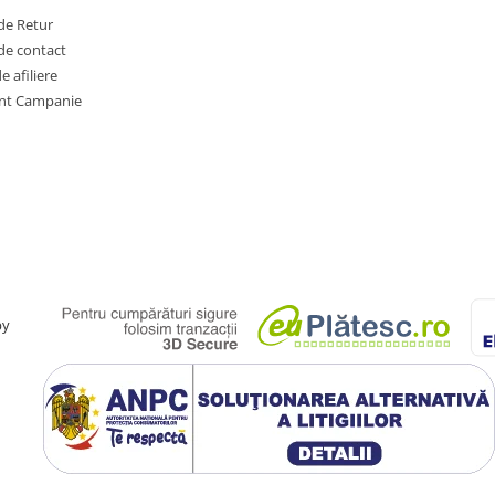
de Retur
de contact
 afiliere
nt Campanie
by