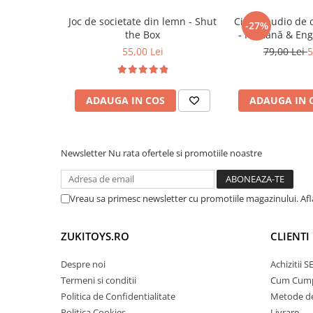
• îmbunătățește concentrarea și răbdarea
Trenulete & Seturi Feroviare
• susține învățarea prin explorare și interacți
Joc de societate din lemn - Shut
Cititor audio de 
Invatare prin Joaca
-27%
the Box
- Română & Eng
• stimulează creativitatea și curiozitatea
Jucarii pentru Dezvoltare
(224 carduri / 
55,00 Lei
79,00 Lei
5
• face parte din categoria
jucarii educative
pe
completă
ADAUGA IN COS
ADAUGA IN 
🎯
Ideal pentru:
• copii peste 3 ani
Newsletter
Nu rata ofertele si promotiile noastre
• activități educative acasă
• călătorii și timp liber
• dezvoltarea logicii și motricității fine
Vreau sa primesc newsletter cu promotiile magazinului. Af
ZUKITOYS.RO
CLIENTI
Despre noi
Achizitii 
Termeni si conditii
Cum Cum
Politica de Confidentialitate
Metode de
Politica Cookies
Livrare