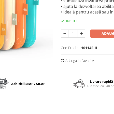
• stimulează învățarea pract
• ajută la dezvoltarea abilit
• ideală pentru acasă sau în 
IN STOC
ADAUG
Cod Produs:
101145-II
Adauga la Favorite
Livrare rapidă
Achiziții SEAP / SICAP
Din stoc, 24 - 48 o