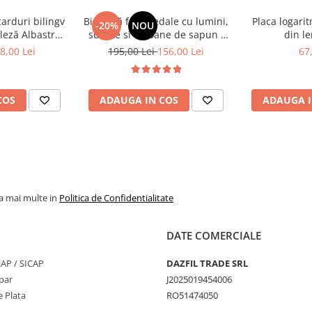
une
carduri bilingv
Bicicletă fără pedale cu lumini,
Placa logari
-20%
NOU
leză Albastru
sunete si baloane de sapun -
din le
448 cuvinte)
roz
8,00 Lei
195,00 Lei
156,00 Lei
67
ntru dezvoltare
COS
ADAUGA IN COS
ADAUGA I
la mai multe in
Politica de Confidentialitate
DATE COMERCIALE
SEAP / SICAP
DAZFIL TRADE SRL
par
J2025019454006
 Plata
RO51474050