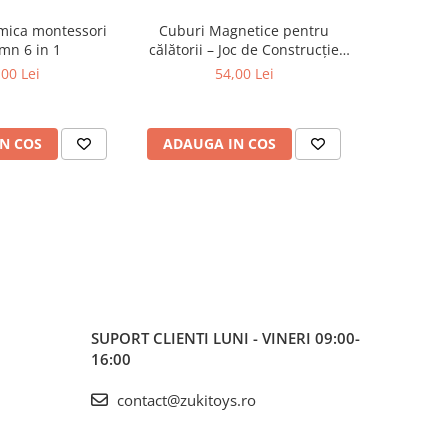
tmica montessori
Cuburi Magnetice pentru
Set figu
mn 6 in 1
călătorii – Joc de Construcție
anima
STEM, 3 ani+
m
,00 Lei
54,00 Lei
N COS
ADAUGA IN COS
ADAUG
SUPORT CLIENTI
LUNI - VINERI 09:00-
16:00
contact@zukitoys.ro