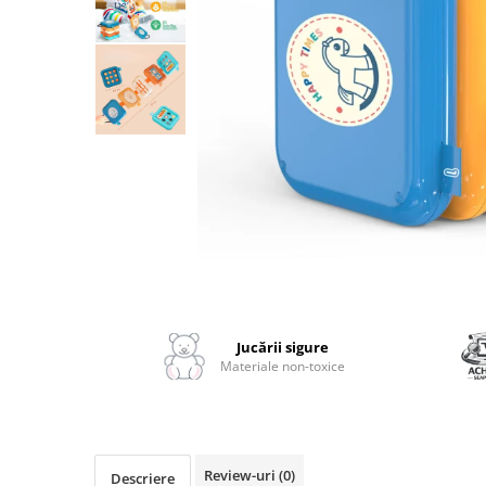
2–3 ani
3–4 ani
4–6 ani
6–8 ani
Jucarii sub 59 lei
Carti & Activitati pentru Copii
Busy Book & Carti Interactive
Carti de Colorat & Activitati
Creative
Distribuie
Carti cu Apa & Reutilizabile
pe
Camera Copilului
Facebook
Jucării sigure
Balansoare & Covorase de Joaca
Materiale non-toxice
Carusele & Jucarii pentru Patut
Corturi & Spatii de Joaca
Depozitare & Organizare Jucarii
Review-uri
(0)
Descriere