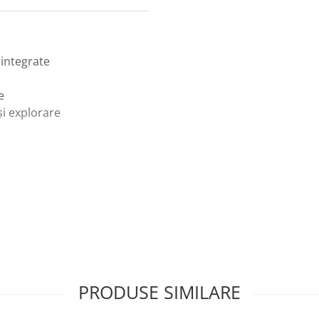
 integrate
e
i explorare
ână-ochi
oblemelor
PRODUSE SIMILARE
tice