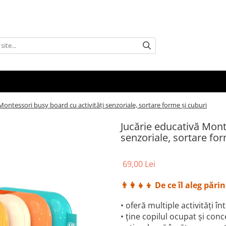
Montessori busy board cu activități senzoriale, sortare forme și cuburi
Jucărie educativă Mont
senzoriale, sortare for
69,00 Lei
👨‍👩‍👧‍👦
De ce îl aleg părin
• oferă multiple activități î
• ține copilul ocupat și con