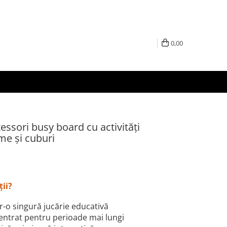
0,00
essori busy board cu activități
me și cuburi
ții?
ntr-o singură jucărie educativă
centrat pentru perioade mai lungi