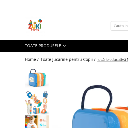
Toate Produsele
Jucarii pentru calatorii
Pachete ZukiToys
Recomandari Zuki
TOATE PRODUSELE
Cadouri pentru Copii
Home /
Toate Jucariile pentru Copii /
Jucărie educativă 
Cadouri Aniversare
Cadouri de Sarbatori
Cadouri dupa Buget
Cadouri sub 59 lei
Cadouri sub 99 lei
Cadouri sub 149 lei
Jucarii pe Varsta Copilului
0–12 luni
1–2 ani