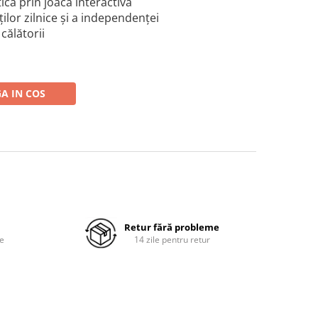
ică prin joacă interactivă
ăților zilnice și a independenței
călătorii
A IN COS
Retur fără probleme
re
14 zile pentru retur