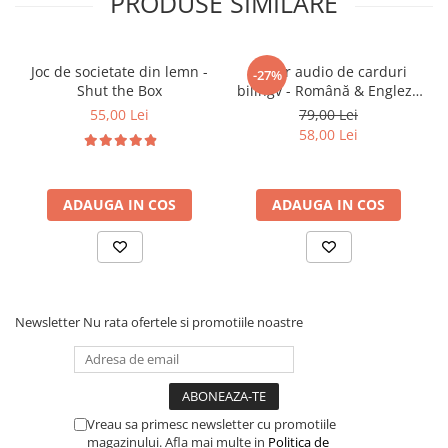
PRODUSE SIMILARE
Susține explorarea și curiozitatea naturală
Încurajează rezolvarea de sarcini simple
Oferă satisfacția descoperirii și experimentării
Joc de societate din lemn -
Cititor audio de carduri
-27%
Contribuie la înțelegerea relațiilor între acțiuni și
Shut the Box
bilingv - Română & Engleză
rezultate
Albastru (224 carduri / 448
55,00 Lei
79,00 Lei
cuvinte)
58,00 Lei
🎯
Ideal pentru:
ADAUGA IN COS
ADAUGA IN COS
Copii
12–18 luni
Activități senzoriale acasă sau în deplasare
Dezvoltarea abilităților motorii și cognitive
Explorare tactilă și joacă interactivă
Cadouri educative pentru prime etape
Newsletter
Nu rata ofertele si promotiile noastre
Vreau sa primesc newsletter cu promotiile
magazinului. Afla mai multe in
Politica de