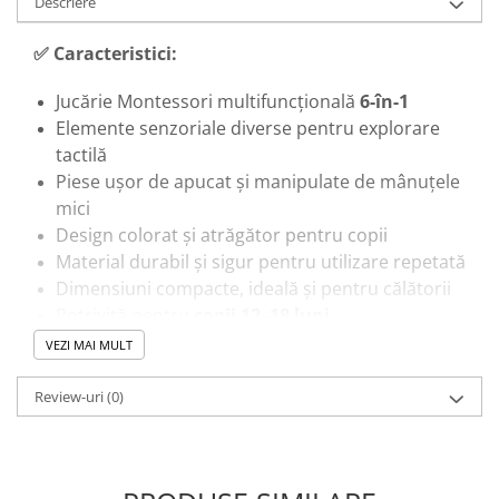
Descriere
✅
Caracteristici:
Jucărie Montessori multifuncțională
6-în-1
Elemente senzoriale diverse pentru explorare
tactilă
Piese ușor de apucat și manipulate de mânuțele
mici
Design colorat și atrăgător pentru copii
Material durabil și sigur pentru utilizare repetată
Dimensiuni compacte, ideală și pentru călătorii
Potrivită pentru
copii 12–18 luni
VEZI MAI MULT
🎓
Beneficii educaționale:
Review-uri
(0)
Dezvoltă
motricitatea fină
prin acțiuni practice
Îmbunătățește
coordoonarea mână-ochi
Stimulează percepția tactilă și vizuală