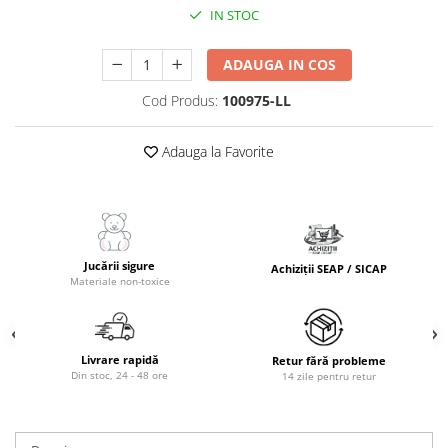
IN STOC
ADAUGA IN COS
Cod Produs:
100975-LL
Adauga la Favorite
Jucării sigure
Achiziții SEAP / SICAP
Materiale non-toxice
Livrare rapidă
Retur fără probleme
Din stoc, 24 - 48 ore
14 zile pentru retur