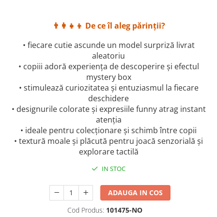
👨‍👩‍👧‍👦 De ce îl aleg părinții?
• fiecare cutie ascunde un model surpriză livrat
aleatoriu
• copiii adoră experiența de descoperire și efectul
mystery box
• stimulează curiozitatea și entuziasmul la fiecare
deschidere
• designurile colorate și expresiile funny atrag instant
atenția
• ideale pentru colecționare și schimb între copii
• textură moale și plăcută pentru joacă senzorială și
explorare tactilă
IN STOC
ADAUGA IN COS
Cod Produs:
101475-NO