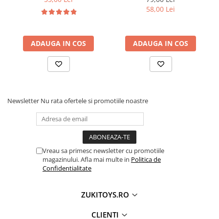
cuvinte)
• susține coordonarea mână-ochi
58,00 Lei
• contribuie la dezvoltarea senzorială tactilă
• stimulează atenția și observarea detaliilor vizuale
• încurajează interacțiunea socială prin
ADAUGA IN COS
ADAUGA IN COS
colecționare și schimb
• dezvoltă creativitatea în timpul jocului imaginativ
• face parte din categoria jucarii educative
senzoriale și interactive
Newsletter
Nu rata ofertele si promotiile noastre
🎯 Ideal pentru:
• copii pasionați de mystery box și blind box
Vreau sa primesc newsletter cu promotiile
• joacă senzorială și explorare tactilă
magazinului. Afla mai multe in
Politica de
• colecționari de figurine squishy și funny
Confidentialitate
• cadouri surpriză pentru copii 5+ ani
ZUKITOYS.RO
CLIENTI