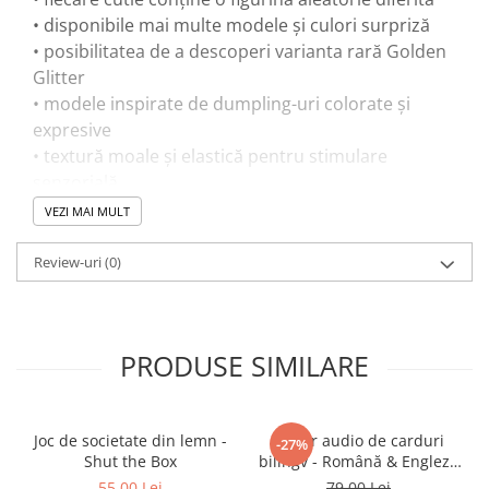
• disponibile mai multe modele și culori surpriză
• posibilitatea de a descoperi varianta rară Golden
Glitter
• modele inspirate de dumpling-uri colorate și
expresive
• textură moale și elastică pentru stimulare
senzorială
• dimensiune compactă, ușor de transportat
VEZI MAI MULT
• potrivită pentru joacă senzorială și manipulare
repetitivă
Review-uri
(0)
• culorile și modelele se livrează aleatoriu
• recomandată copiilor cu vârsta de peste 3 ani
PRODUSE SIMILARE
🎓 Beneficii educaționale:
• stimulează curiozitatea și anticiparea surprizei
Joc de societate din lemn -
Cititor audio de carduri
-27%
• dezvoltă motricitatea fină prin apăsare și
Shut the Box
bilingv - Română & Engleză
manipulare
Albastru (224 carduri / 448
55,00 Lei
79,00 Lei