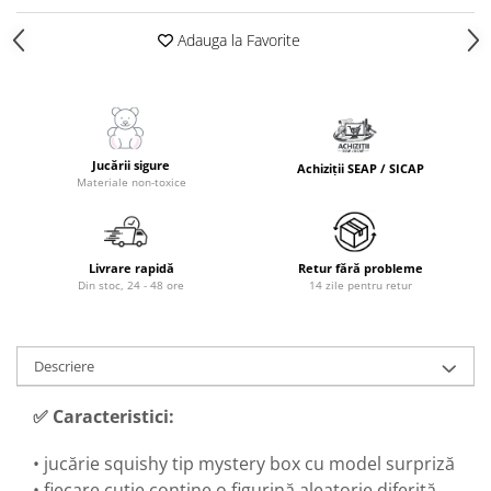
Adauga la Favorite
Jucării sigure
Achiziții SEAP / SICAP
Materiale non-toxice
Livrare rapidă
Retur fără probleme
Din stoc, 24 - 48 ore
14 zile pentru retur
Descriere
✅ Caracteristici:
• jucărie squishy tip mystery box cu model surpriză
• fiecare cutie conține o figurină aleatorie diferită