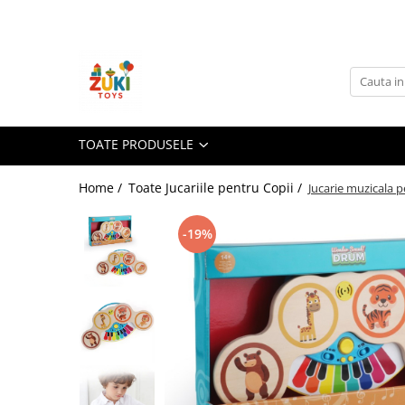
Toate Produsele
Jucarii pentru calatorii
Pachete ZukiToys
Recomandari Zuki
TOATE PRODUSELE
Cadouri pentru Copii
Home /
Toate Jucariile pentru Copii /
Jucarie muzicala p
Cadouri Aniversare
Cadouri de Sarbatori
-19%
Cadouri dupa Buget
Cadouri sub 59 lei
Cadouri sub 99 lei
Cadouri sub 149 lei
Jucarii pe Varsta Copilului
0–12 luni
1–2 ani