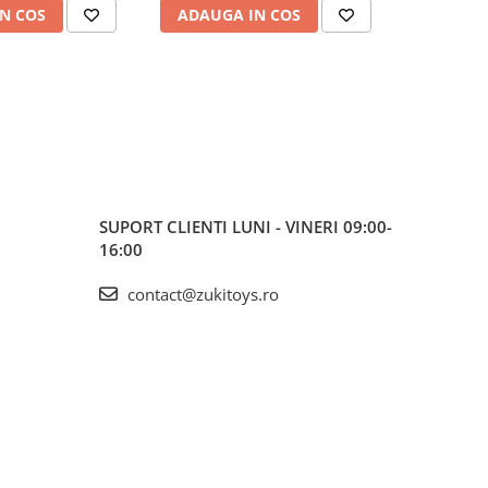
N COS
ADAUGA IN COS
ADAUG
SUPORT CLIENTI
LUNI - VINERI 09:00-
16:00
contact@zukitoys.ro