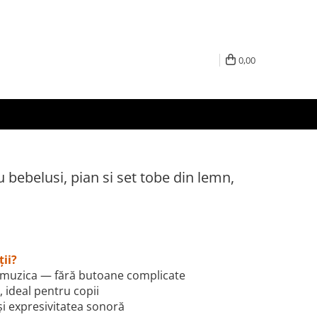
0,00
 bebelusi, pian si set tobe din lemn,
ții?
u muzica — fără butoane complicate
, ideal pentru copii
și expresivitatea sonoră