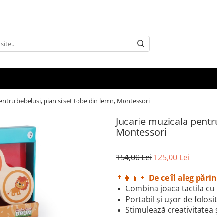
entru bebelusi, pian si set tobe din lemn, Montessori
Jucarie muzicala pentru
Montessori
154,00 Lei
125,00 Lei
👨‍👩‍👧‍👦
De ce îl aleg părin
Combină joaca tactilă c
Portabil și ușor de folosit
Stimulează creativitatea 