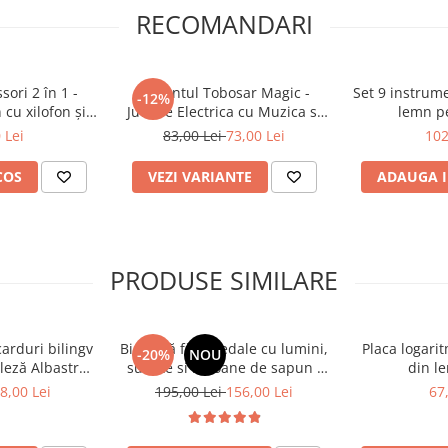
he — copilul învață să
RECOMANDARI
lă
mente și ritmuri
ori 2 în 1 -
Elefantul Tobosar Magic -
Set 9 instrum
-12%
cu xilofon și
Jucarie Electrica cu Muzica si
lemn pe
bile
Miscare pentru Copii 2-6 Ani
 Lei
83,00 Lei
73,00 Lei
102
ocuri muzicale și să
COS
VEZI VARIANTE
ADAUGA I
că sau la grădiniță
PRODUSE SIMILARE
carduri bilingv
Bicicletă fără pedale cu lumini,
Placa logari
-20%
NOU
leză Albastru
sunete si baloane de sapun -
din le
448 cuvinte)
roz
8,00 Lei
195,00 Lei
156,00 Lei
67