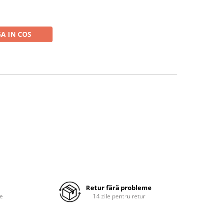
A IN COS
Retur fără probleme
re
14 zile pentru retur