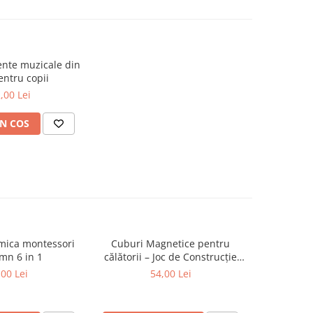
ente muzicale din
ntru copii
,00 Lei
N COS
tmica montessori
Cuburi Magnetice pentru
Set figu
mn 6 in 1
călătorii – Joc de Construcție
anima
STEM, 3 ani+
m
,00 Lei
54,00 Lei