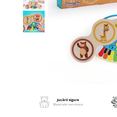
2–3 ani
3–4 ani
4–6 ani
6–8 ani
Jucarii sub 59 lei
Carti & Activitati pentru Copii
Busy Book & Carti Interactive
Carti de Colorat & Activitati
Creative
Carti cu Apa & Reutilizabile
Camera Copilului
Balansoare & Covorase de Joaca
Distribuie
pe
Carusele & Jucarii pentru Patut
Facebook
Jucării sigure
Corturi & Spatii de Joaca
Materiale non-toxice
Depozitare & Organizare Jucarii