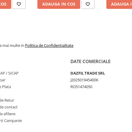
COS
ADAUGA IN COS
ADAUGA I
la mai multe in
Politica de Confidentialitate
DATE COMERCIALE
SEAP / SICAP
DAZFIL TRADE SRL
par
J2025019454006
 Plata
RO51474050
de Retur
de contact
 afiliere
nt Campanie