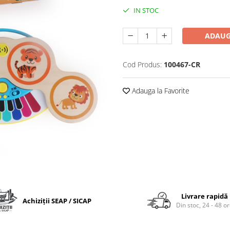
IN STOC
ADAUG
Cod Produs:
100467-CR
Adauga la Favorite
Livrare rapidă
Achiziții SEAP / SICAP
Din stoc, 24 - 48 o