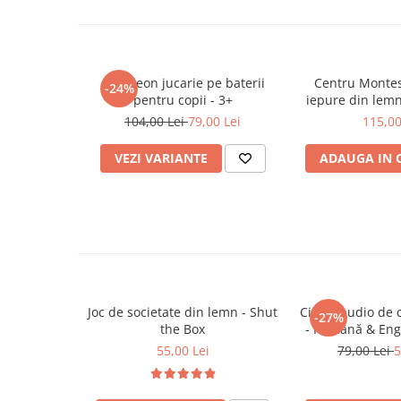
Încurajează coordonarea între mână și urec
Trenulete & Seturi Feroviare
sincronizeze atingerea cu sunetul
Invatare prin Joaca
Dezvoltă creativitatea și imaginația muzica
Jucarii pentru Dezvoltare
Oferă un mod distractiv de a explora instru
Acordeon jucarie pe baterii
Centru Montess
-24%
pentru copii - 3+
iepure din lemn 
🎯
Ideal pentru:
joc cu 
104,00 Lei
79,00 Lei
115,00
Copii 3+ ani care doresc să experimenteze j
VEZI VARIANTE
ADAUGA IN 
„cânte”
Activități educative acasă, în grupuri de joa
Cadouri inspirate pentru copii
Joc de societate din lemn - Shut
Cititor audio de 
-27%
the Box
- Română & Eng
(224 carduri / 
55,00 Lei
79,00 Lei
5