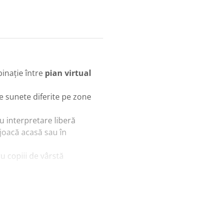
binație între
pian virtual
e sunete diferite pe zone
ru interpretare liberă
 joacă acasă sau în
u copiii de vârstă
cală