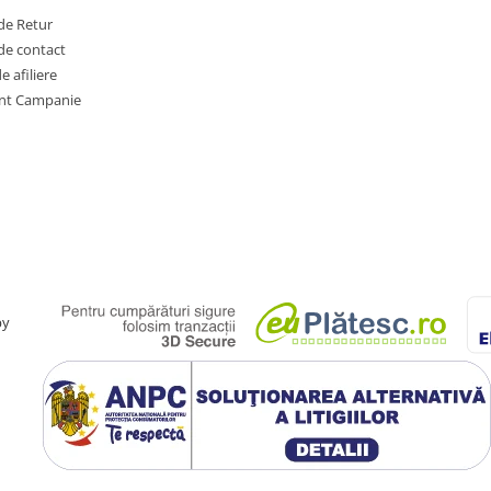
de Retur
de contact
 afiliere
nt Campanie
by