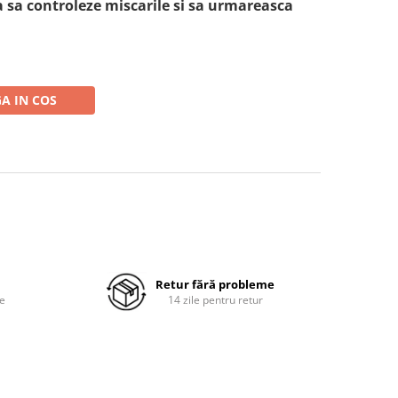
a sa controleze miscarile si sa urmareasca
A IN COS
Retur fără probleme
re
14 zile pentru retur