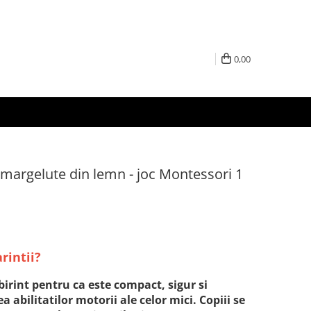
0,00
u margelute din lemn - joc Montessori 1
arintii?
birint pentru ca este compact, sigur si
 abilitatilor motorii ale celor mici. Copiii se