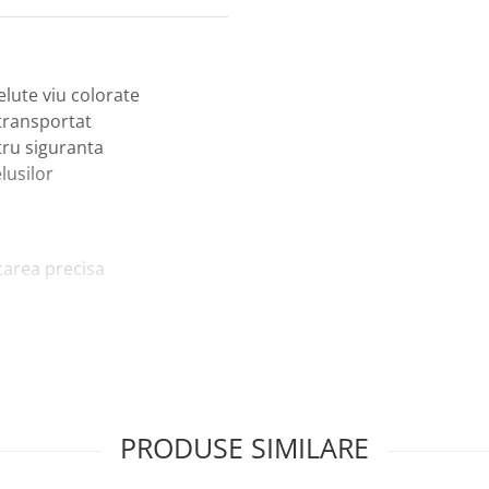
lute viu colorate
transportat
tru siguranta
lusilor
area precisa
ctiilor
PRODUSE SIMILARE