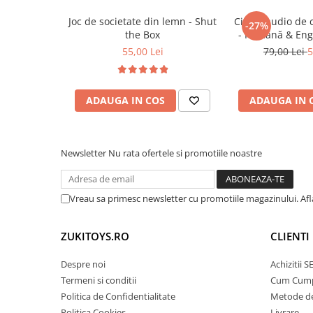
Cadou educational de zi de nastere, botez 
Trenulete & Seturi Feroviare
Util atat acasa, cat si in gradinite sau crese
Joc de societate din lemn - Shut
Cititor audio de 
Invatare prin Joaca
-27%
the Box
- Română & Eng
Jucarii pentru Dezvoltare
(224 carduri / 
55,00 Lei
79,00 Lei
5
ADAUGA IN COS
ADAUGA IN 
Newsletter
Nu rata ofertele si promotiile noastre
Vreau sa primesc newsletter cu promotiile magazinului. Af
ZUKITOYS.RO
CLIENTI
Despre noi
Achizitii 
Termeni si conditii
Cum Cum
Politica de Confidentialitate
Metode de
Politica Cookies
Livrare