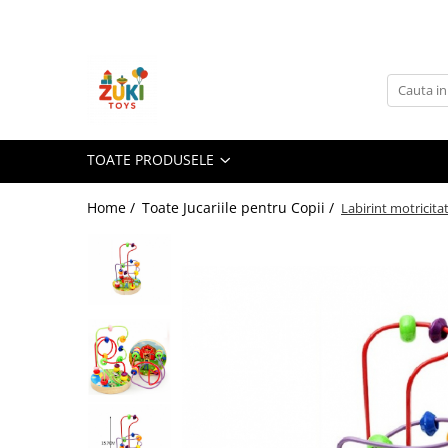
Toate Produsele
Jucarii pentru calatorii
Pachete ZukiToys
Recomandari Zuki
TOATE PRODUSELE
Cadouri pentru Copii
Home /
Toate Jucariile pentru Copii /
Labirint motricita
Cadouri Aniversare
Cadouri de Sarbatori
Cadouri dupa Buget
Cadouri sub 59 lei
Cadouri sub 99 lei
Cadouri sub 149 lei
Jucarii pe Varsta Copilului
0–12 luni
1–2 ani