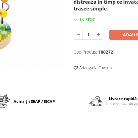
distreaza in timp ce invat
trasee simple.
IN STOC
ADAUG
Cod Produs:
100272
Adauga la Favorite
Livrare rapidă
Achiziții SEAP / SICAP
Din stoc, 24 - 48 o