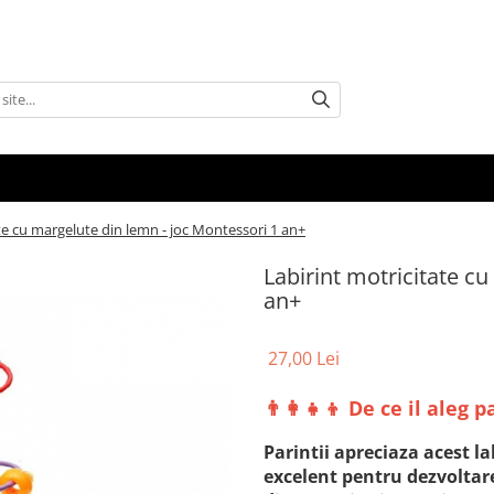
te cu margelute din lemn - joc Montessori 1 an+
Labirint motricitate c
an+
27,00 Lei
👨‍👩‍👧‍👦 De ce il aleg p
Parintii apreciaza acest la
excelent pentru dezvoltarea