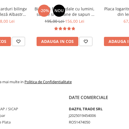
sau sarbatori
carduri bilingv
Bicicletă fără pedale cu lumini,
Placa logari
-20%
NOU
leză Albastru
sunete si baloane de sapun -
din le
448 cuvinte)
roz
8,00 Lei
195,00 Lei
156,00 Lei
67
COS
ADAUGA IN COS
ADAUGA I
la mai multe in
Politica de Confidentialitate
DATE COMERCIALE
SEAP / SICAP
DAZFIL TRADE SRL
par
J2025019454006
 Plata
RO51474050