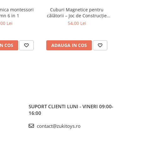
tmica montessori
Cuburi Magnetice pentru
Set figu
mn 6 in 1
călătorii – Joc de Construcție
anima
STEM, 3 ani+
m
,00 Lei
54,00 Lei
N COS
ADAUGA IN COS
ADAUG
SUPORT CLIENTI
LUNI - VINERI 09:00-
16:00
contact@zukitoys.ro