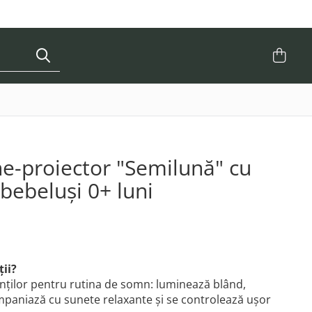
e-proiector "Semilună" cu
bebeluși 0+ luni
ții?
rinților pentru rutina de somn: luminează blând,
ompaniază cu sunete relaxante și se controlează ușor