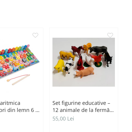
garitmica
Set figurine educative –
C
ri din lemn 6 in
12 animale de la fermă
că
multicolore
C
55,00 Lei
5