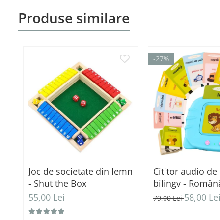
Jucarii pentru Bebe (0–2 ani)
Produse similare
Jocuri de Constructie &
Asamblare
Puzzle & Jocuri de Logica
-27%
Jucarii din Lemn Natural
Trenulete & Seturi Feroviare
Invatare prin Joaca
Jucarii pentru Dezvoltare
Joc de societate din lemn
Cititor audio de
- Shut the Box
bilingv - Român
Engleză Albastr
55,00 Lei
58,00 Le
79,00 Lei
carduri / 448 cu