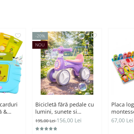
-20%
NOU
 carduri
Bicicletă fără pedale cu
Placa lo
ă &
lumini, sunete si
montesso
u (224
baloane de sapun - roz
1
i
156,00 Lei
67,00 Lei
195,00 Lei
vinte)