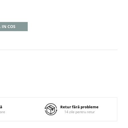
 IN COS
dă
Retur fără probleme
 ore
14 zile pentru retur