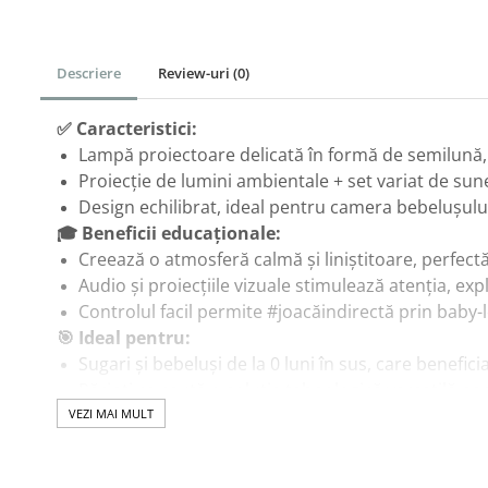
Corturi & Spatii de Joaca
Depozitare & Organizare
Descriere
Review-uri
(0)
Jucarii
Masinute Electrice
✅ Caracteristici:
Role si Skateboard
Lampă proiectoare delicată în formă de semilună,
Proiecție de lumini ambientale + set variat de sun
Trotinete & Triciclete pentru Copii
Design echilibrat, ideal pentru camera bebelușulu
Joaca de Vara & Apa
🎓 Beneficii educaționale:
Piscina & Joaca cu Apa
Creează o atmosferă calmă și liniștitoare, perfect
Colaci & Saltele Gonflabile
Audio și proiecțiile vizuale stimulează atenția, ex
Jucarii pentru Plaja
Controlul facil permite #joacăindirectă prin baby
🎯 Ideal pentru:
Joaca in Aer Liber
Sugari și bebeluși de la 0 luni în sus, care benefi
Toate Jucariile pentru Copii
Părinți ce caută o soluție tehnologică versatilă pen
Jucarii Educative & Invatare
Cadouri cu dublă utilitate: decorație + instrumen
VEZI MAI MULT
Jucarii Interactive &
Sensoriale