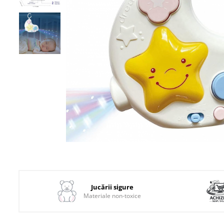
1–2 ani
2–3 ani
3–4 ani
4–6 ani
6–8 ani
Jucarii sub 59 lei
Carti & Activitati pentru Copii
Busy Book & Carti Interactive
Carti de Colorat & Activitati
Creative
Carti cu Apa & Reutilizabile
Distribuie
pe
Camera Copilului
Facebook
Balansoare & Covorase de
Jucării sigure
Joaca
Materiale non-toxice
Carusele & Jucarii pentru
Patut