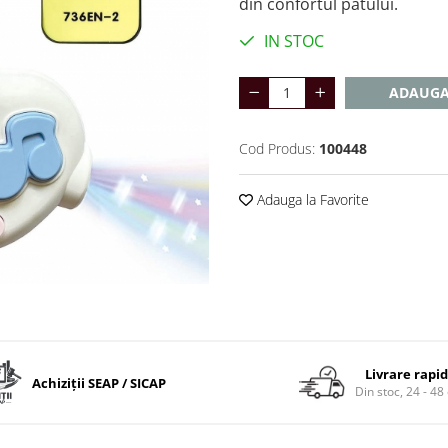
din confortul patului.
IN STOC
ADAUGA
Cod Produs:
100448
Adauga la Favorite
Livrare rapi
Achiziții SEAP / SICAP
Din stoc, 24 - 48