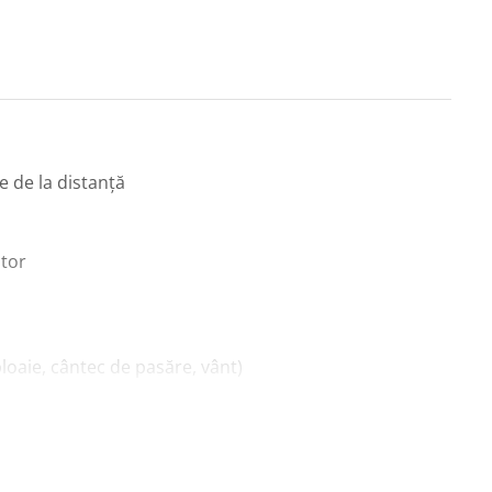
e de la distanță
itor
ploaie, cântec de pasăre, vânt)