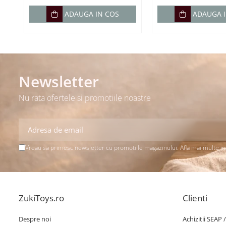
ADAUGA IN COS
ADAUGA 
Newsletter
Nu rata ofertele si promotiile noastre
Vreau sa primesc newsletter cu promotiile magazinului. Afla mai multe i
ZukiToys.ro
Clienti
Despre noi
Achizitii SEAP 