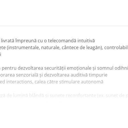
 livrată împreună cu o telecomandă intuitivă
ete (instrumentale, naturale, cântece de leagăn), controlabil
i
ă pentru dezvoltarea securității emoționale și somnul odihn
plorarea senzorială și dezvoltarea auditivă timpurie
-led interactions, calea către stimulare autonomă
ciază de lumină blândă și sunete reconfortante (ex. sunet de 
tru somn și relaxare liniștită
t sănătos pentru rutina de seară