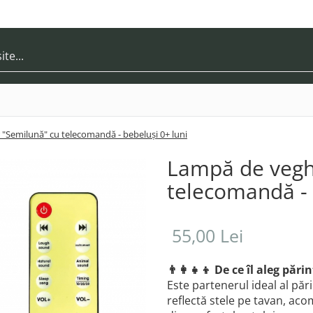
"Semilună" cu telecomandă - bebeluși 0+ luni
Lampă de vegh
telecomandă - 
55,00 Lei
👨‍👩‍👧‍👦 De ce îl aleg părin
Este partenerul ideal al pă
reflectă stele pe tavan, ac