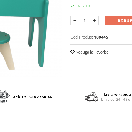
IN STOC
ADAUG
Cod Produs:
100445
Adauga la Favorite
Livrare rapidă
Achiziții SEAP / SICAP
Din stoc, 24 - 48 o