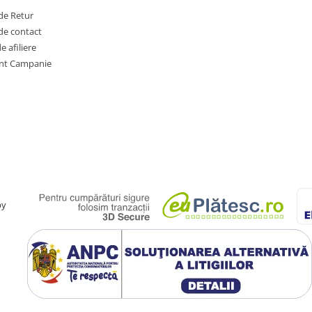
de Retur
de contact
 afiliere
nt Campanie
by