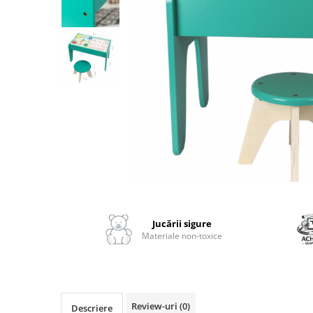
2–3 ani
3–4 ani
4–6 ani
6–8 ani
Jucarii sub 59 lei
Carti & Activitati pentru Copii
Busy Book & Carti Interactive
Carti de Colorat & Activitati
Creative
Distribuie
Carti cu Apa & Reutilizabile
pe
Camera Copilului
Facebook
Jucării sigure
Balansoare & Covorase de Joaca
Materiale non-toxice
Carusele & Jucarii pentru Patut
Corturi & Spatii de Joaca
Depozitare & Organizare Jucarii
Review-uri
(0)
Descriere