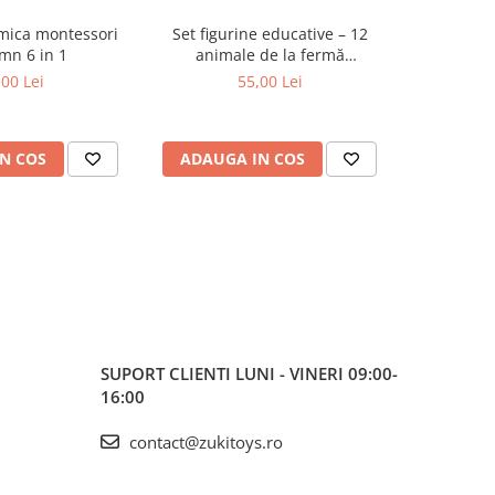
tmica montessori
Set figurine educative – 12
Cuburi 
mn 6 in 1
animale de la fermă
călătorii 
multicolore
S
,00 Lei
55,00 Lei
N COS
ADAUGA IN COS
ADAUG
SUPORT CLIENTI
LUNI - VINERI 09:00-
16:00
contact@zukitoys.ro