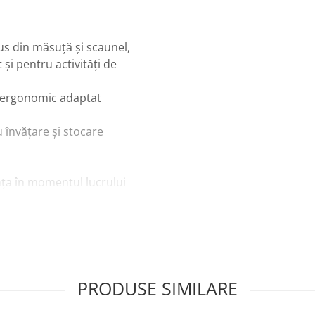
us din măsuță și scaunel,
și pentru activități de
n ergonomic adaptat
 învățare și stocare
ța în momentul lucrului
ă prin desen, construirea
zone personale de joacă și
PRODUSE SIMILARE
trucțiile și activitățile