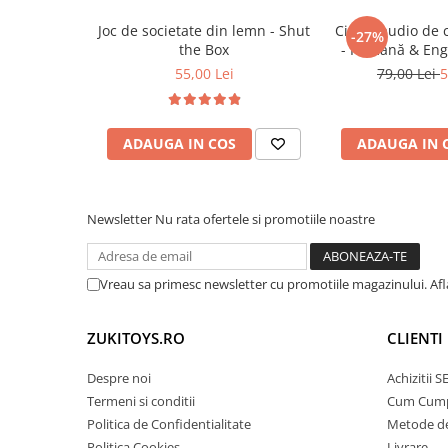
desfășurate la nivel individual
Trenulete & Seturi Feroviare
Activități Montessori acasă, în grădinițe sa
Joc de societate din lemn - Shut
Cititor audio de 
Invatare prin Joaca
-27%
pentru experiențe practice și explorative
the Box
- Română & Eng
Jucarii pentru Dezvoltare
(224 carduri / 
Cadouri utile și durabile ce susțin dezvolta
55,00 Lei
79,00 Lei
5
indiferent de spațiu
ADAUGA IN COS
ADAUGA IN 
Newsletter
Nu rata ofertele si promotiile noastre
Vreau sa primesc newsletter cu promotiile magazinului. Af
ZUKITOYS.RO
CLIENTI
Despre noi
Achizitii 
Termeni si conditii
Cum Cum
Politica de Confidentialitate
Metode de
Politica Cookies
Livrare