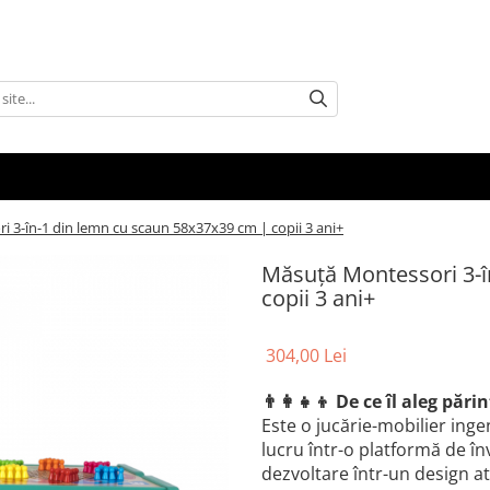
 3-în-1 din lemn cu scaun 58x37x39 cm | copii 3 ani+
Măsuță Montessori 3-î
copii 3 ani+
304,00 Lei
👨‍👩‍👧‍👦 De ce îl aleg părin
Este o jucărie-mobilier ing
lucru într-o platformă de în
dezvoltare într-un design at