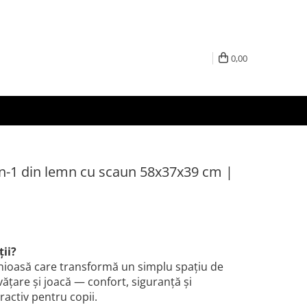
0,00
n-1 din lemn cu scaun 58x37x39 cm |
ții?
enioasă care transformă un simplu spațiu de
vățare și joacă — confort, siguranță și
ractiv pentru copii.