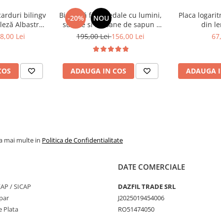
u medii creative — perfect
carduri bilingv
Bicicletă fără pedale cu lumini,
Placa logari
-20%
NOU
leză Albastru
sunete si baloane de sapun -
din le
448 cuvinte)
roz
rea academică și joaca
8,00 Lei
195,00 Lei
156,00 Lei
67
COS
ADAUGA IN COS
ADAUGA I
la mai multe in
Politica de Confidentialitate
DATE COMERCIALE
SEAP / SICAP
DAZFIL TRADE SRL
par
J2025019454006
 Plata
RO51474050