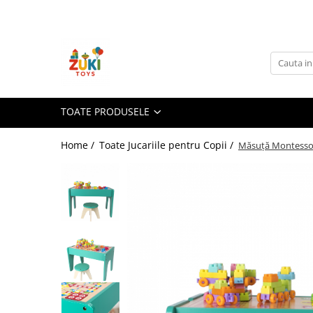
Toate Produsele
Jucarii pentru calatorii
Pachete ZukiToys
Recomandari Zuki
TOATE PRODUSELE
Cadouri pentru Copii
Home /
Toate Jucariile pentru Copii /
Măsuță Montessori
Cadouri Aniversare
Cadouri de Sarbatori
Cadouri dupa Buget
Cadouri sub 59 lei
Cadouri sub 99 lei
Cadouri sub 149 lei
Jucarii pe Varsta Copilului
0–12 luni
1–2 ani