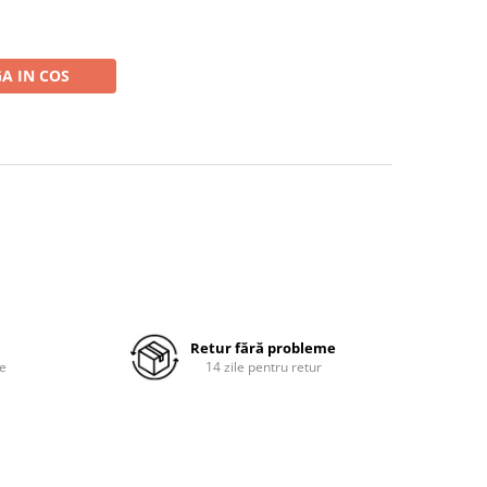
A IN COS
Retur fără probleme
re
14 zile pentru retur