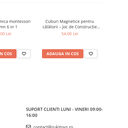
tmica montessori
Cuburi Magnetice pentru
Set figu
mn 6 in 1
călătorii – Joc de Construcție
anima
STEM, 3 ani+
m
,00 Lei
54,00 Lei
N COS
ADAUGA IN COS
ADAUG
SUPORT CLIENTI
LUNI - VINERI 09:00-
16:00
contact@zukitoys.ro