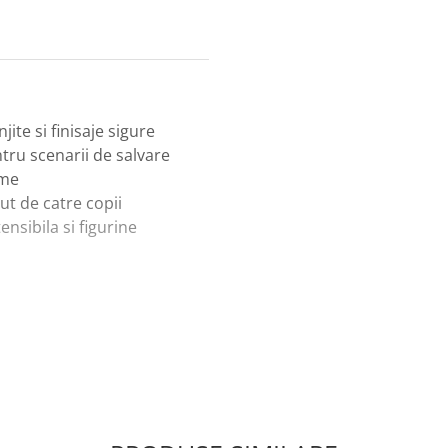
ite si finisaje sigure
ntru scenarii de salvare
ime
cut de catre copii
nsibila si figurine
 pot inventa situatii de
atea fina prin
ale prin interactiuni in