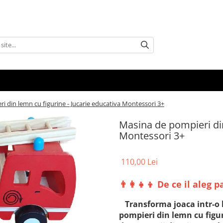
i din lemn cu figurine - Jucarie educativa Montessori 3+
Masina de pompieri din
Montessori 3+
110,00 Lei
👨‍👩‍👧‍👦 De ce il aleg p
Transforma joaca intr-o le
pompieri din lemn cu figur