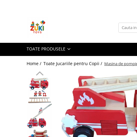
Toate Produsele
Jucarii pentru calatorii
Pachete ZukiToys
Recomandari Zuki
TOATE PRODUSELE
Cadouri pentru Copii
Home /
Toate Jucariile pentru Copii /
Masina de pompier
Cadouri Aniversare
Cadouri de Sarbatori
Cadouri dupa Buget
Cadouri sub 59 lei
Cadouri sub 99 lei
Cadouri sub 149 lei
Jucarii pe Varsta Copilului
0–12 luni
1–2 ani