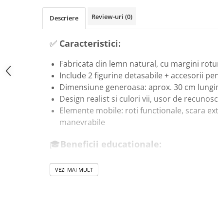
Masinute Electrice
Review-uri
(0)
Descriere
Role si Skateboard
Trotinete & Triciclete pentru Copii
✅
Caracteristici:
Joaca de Vara & Apa
Piscina & Joaca cu Apa
Fabricata din lemn natural, cu margini rotunj
Colaci & Saltele Gonflabile
Include 2 figurine detasabile + accesorii pe
Dimensiune generoasa: aprox. 30 cm lung
Jucarii pentru Plaja
Design realist si culori vii, usor de recunos
Joaca in Aer Liber
Elemente mobile: roti functionale, scara exte
Toate Jucariile pentru Copii
manevrabile
Jucarii Educative & Invatare
🎓
Beneficii educationale:
Jucarii Interactive & Sensoriale
Jucarii pentru Bebe (0–2 ani)
Stimuleaza imaginatia si jocul de rol – copiii
VEZI MAI MULT
urgenta si povesti
Jocuri de Constructie & Asamblare
Dezvolta coordonarea mana-ochi si motricit
Puzzle & Jocuri de Logica
manipularea pieselor
Jucarii din Lemn Natural
Imbunatateste vocabularul si abilitatile soci