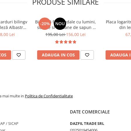
PRODUSE SIMILARE
rile din comunitate
carduri bilingv
Bicicletă fără pedale cu lumini,
Placa logari
-20%
NOU
leză Albastru
sunete si baloane de sapun -
din le
448 cuvinte)
roz
8,00 Lei
195,00 Lei
156,00 Lei
67
i durabile
COS
ADAUGA IN COS
ADAUGA I
iun sau orice ocazie
aza cooperarea si empatia
la mai multe in
Politica de Confidentialitate
DATE COMERCIALE
SEAP / SICAP
DAZFIL TRADE SRL
par
J2025019454006