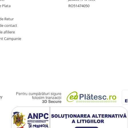
 Plata
RO51474050
de Retur
de contact
 afiliere
nt Campanie
by