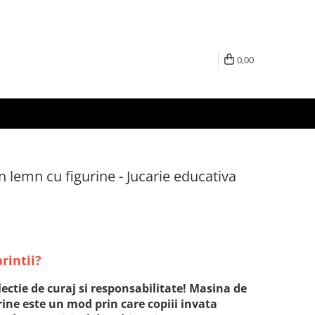
0,00
 lemn cu figurine - Jucarie educativa
arintii?
ctie de curaj si responsabilitate! Masina de
ine este un mod prin care copiii invata