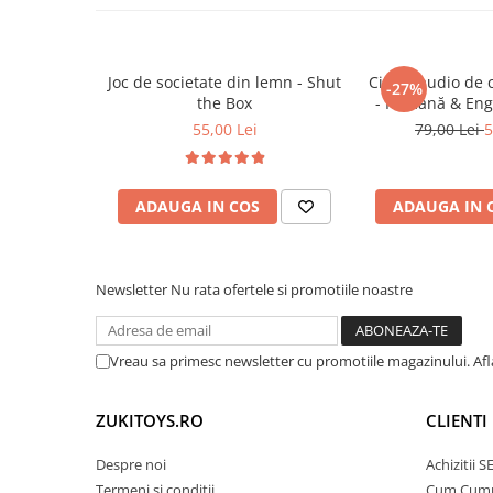
Trenulete & Seturi Feroviare
joaca
Invatarea prin imitatie – copiii inteleg rolu
Invatare prin Joaca
(pompieri, salvare etc.)
Jucarii pentru Dezvoltare
Joc de societate din lemn - Shut
Cititor audio de 
-27%
the Box
- Română & Eng
🎯
Ideal pentru:
(224 carduri / 
55,00 Lei
79,00 Lei
5
Copii cu varsta intre 3 si 6 ani
Parinti care cauta jucarii din lemn, sigure s
ADAUGA IN COS
ADAUGA IN 
Cadou inspirat pentru zile de nastere, Crac
Joaca individuala sau in familie – incuraje
Newsletter
Nu rata ofertele si promotiile noastre
Vreau sa primesc newsletter cu promotiile magazinului. Af
ZUKITOYS.RO
CLIENTI
Despre noi
Achizitii 
Termeni si conditii
Cum Cum