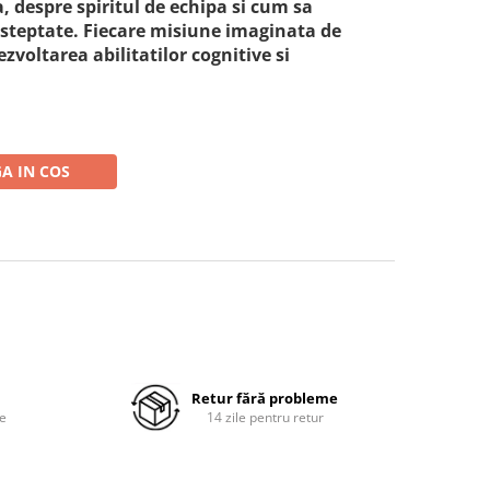
a, despre spiritul de echipa si cum sa
asteptate. Fiecare misiune imaginata de
ezvoltarea abilitatilor cognitive si
A IN COS
Retur fără probleme
re
14 zile pentru retur