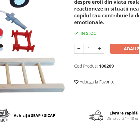
despre eroii din viata real
reactioneze in situatii ne
copilul tau contribuie la d
emotionale.
IN STOC
ADAUG
Cod Produs:
100209
Adauga la Favorite
Livrare rapidă
Achiziții SEAP / SICAP
Din stoc, 24 - 48 o