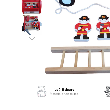
2–3 ani
3–4 ani
4–6 ani
6–8 ani
Jucarii sub 59 lei
Carti & Activitati pentru Copii
Busy Book & Carti Interactive
Carti de Colorat & Activitati
Creative
Carti cu Apa & Reutilizabile
Camera Copilului
Distribuie
Balansoare & Covorase de Joaca
pe
Facebook
Jucării sigure
Carusele & Jucarii pentru Patut
Materiale non-toxice
Corturi & Spatii de Joaca
Depozitare & Organizare Jucarii