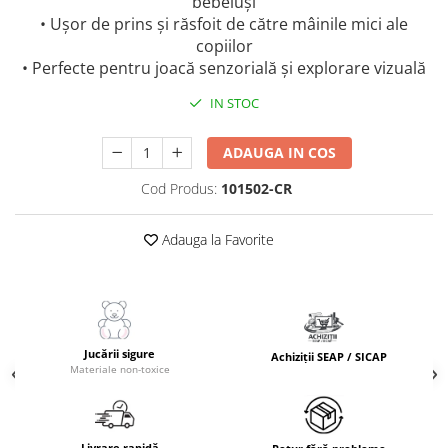
bebeluși
• Ușor de prins și răsfoit de către mâinile mici ale
copiilor
• Perfecte pentru joacă senzorială și explorare vizuală
IN STOC
ADAUGA IN COS
Cod Produs:
101502-CR
Adauga la Favorite
Jucării sigure
Achiziții SEAP / SICAP
Materiale non-toxice
Livrare rapidă