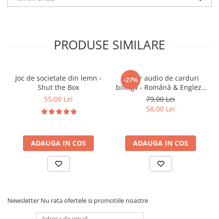
🎓 Beneficii educaționale:
PRODUSE SIMILARE
• Stimulează dezvoltarea senzorială tactilă și
vizuală
• Încurajează coordonarea mână-ochi
Joc de societate din lemn -
Cititor audio de carduri
-27%
• Ajută la familiarizarea cu cifrele și animalele
Shut the Box
bilingv - Română & Engleză
• Stimulează atenția și concentrarea copilului
Albastru (224 carduri / 448
55,00 Lei
79,00 Lei
cuvinte)
• Susține învățarea prin imagini și explorare vizuală
58,00 Lei
• Ajută la recunoașterea culorilor și personajelor
• Transformă băița într-o experiență relaxantă și
educativă
ADAUGA IN COS
ADAUGA IN COS
• Fac parte din categoria de jucarii educative
pentru dezvoltare senzorială și cognitivă
🎯 Ideal pentru:
Newsletter
Nu rata ofertele si promotiile noastre
• Bebeluși și copii mici