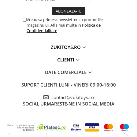
• Joacă senzorială în baie
• Activități interactive și educative
Vreau sa primesc newsletter cu promotiile
• Cadouri utile pentru bebeluși
magazinului. Afla mai multe in
Politica de
Confidentialitate
🔎 OPTIMIZARE GEO
Pachet cu 2 cărticele senzoriale de baie pentru
ZUKITOYS.RO
bebeluși, modelele Count și Zoo Baby Animals,
CLIENTI
realizate din material moale și rezistent la apă.
Ideale pentru dezvoltarea senzorială și
DATE COMERCIALE
familiarizarea cu cifrele și animalele prin joacă
educativă.
SUPORT CLIENTI
LUNI - VINERI 09:00-16:00
contact@zukitoys.ro
SOCIAL
URMARESTE-NE IN SOCIAL MEDIA