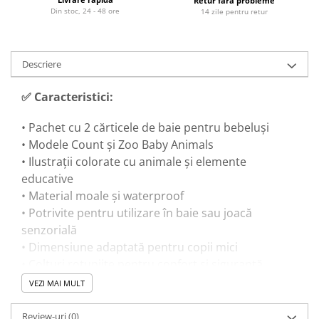
Retur fără probleme
Din stoc, 24 - 48 ore
14 zile pentru retur
Descriere
✅ Caracteristici:
• Pachet cu 2 cărticele de baie pentru bebeluși
• Modele Count și Zoo Baby Animals
• Ilustrații colorate cu animale și elemente
educative
• Material moale și waterproof
• Potrivite pentru utilizare în baie sau joacă
senzorială
• Dimensiune adaptată pentru copii mici
• Colțuri rotunjite pentru confort și siguranță
• Ușor de curățat și utilizat zilnic
VEZI MAI MULT
• Culori vii și imagini atractive pentru copii
• Potrivite pentru activități interactive și educative
Review-uri
(0)