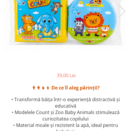
39,00 Lei
👨‍👩‍👧‍👦 De ce îl aleg părinții?
• Transformă băița într-o experiență distractivă și
educativă
• Modelele Count și Zoo Baby Animals stimulează
curiozitatea copilului
• Material moale și rezistent la apă, ideal pentru