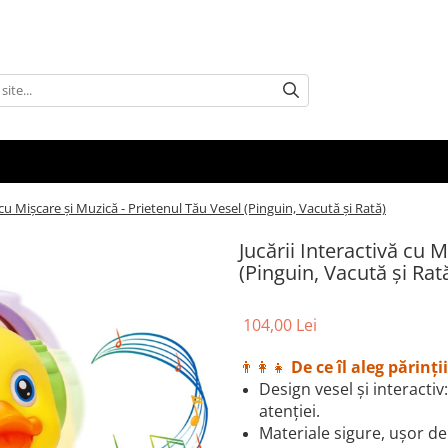
 cu Mișcare și Muzică - Prietenul Tău Vesel (Pinguin, Vacută și Rată)
Jucării Interactivă cu 
(Pinguin, Vacută și Rat
104,00 Lei
👨‍👩‍👧
De ce îl aleg părinţii
Design vesel şi interactiv
atenţiei.
Materiale sigure, ușor de