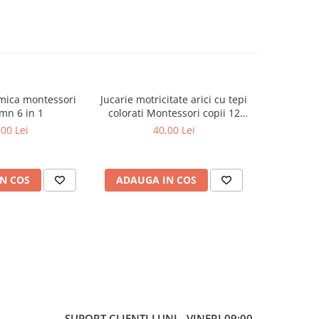
tmica montessori
Jucarie motricitate arici cu tepi
Joc de s
mn 6 in 1
colorati Montessori copii 12
Montes
luni+
,00 Lei
40,00 Lei
N COS
ADAUGA IN COS
ADAUG
SUPORT CLIENTI
LUNI - VINERI 09:00-