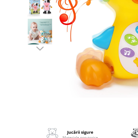
2–3 ani
3–4 ani
4–6 ani
6–8 ani
Jucarii sub 59 lei
Carti & Activitati pentru Copii
Busy Book & Carti Interactive
Carti de Colorat & Activitati
Creative
Carti cu Apa & Reutilizabile
Camera Copilului
Balansoare & Covorase de Joaca
Carusele & Jucarii pentru Patut
Distribuie
Corturi & Spatii de Joaca
pe
Facebook
Jucării sigure
Depozitare & Organizare Jucarii
Materiale non-toxice