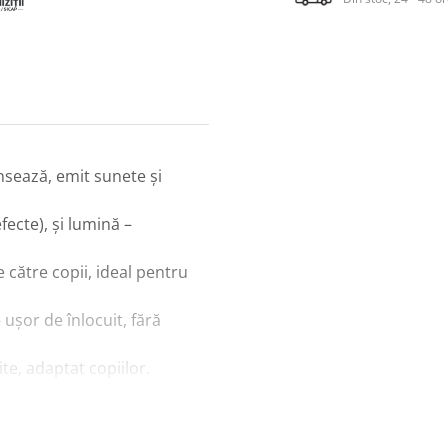
ansează, emit sunete și
ecte), şi lumină –
către copii, ideal pentru
 ușor de înlocuit, fără
ite, adaptat copiilor.
ricitatea
prin
inguinul, îl urmăresc cum