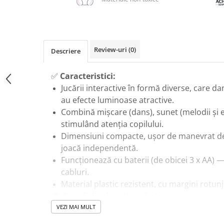
Masinute Electrice
Role si Skateboard
Trotinete & Triciclete pentru Copii
Joaca de Vara & Apa
Review-uri
(0)
Descriere
Piscina & Joaca cu Apa
Colaci & Saltele Gonflabile
✅
Caracteristici:
Jucării interactive în formă diverse, care d
Jucarii pentru Plaja
au efecte luminoase atractive.
Joaca in Aer Liber
Combină mişcare (dans), sunet (melodii şi ef
Toate Jucariile pentru Copii
stimulând atenţia copilului.
Jucarii Educative & Invatare
Dimensiuni compacte, ușor de manevrat de 
joacă independentă.
Jucarii Interactive & Sensoriale
Funcţionează cu baterii (de obicei 3 x AA) —
Jucarii pentru Bebe (0–2 ani)
cabluri.
Jocuri de Constructie & Asamblare
Material plastic rezistent, cu margini rotunj
🎓
Beneficii educaţionale & recreative:
Puzzle & Jocuri de Logica
Stimulează
coordonarea mana-ochi
şi
mot
VEZI MAI MULT
Jucarii din Lemn Natural
interacţiunea cu jucăria: copiii pot apăsa p