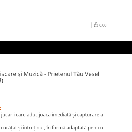
0,00
Mișcare și Muzică - Prietenul Tău Vesel
ă)
:
: jucarii care aduc joaca imediată şi capturare a
 curăţat şi întreţinut, în formă adaptată pentru