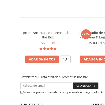
Trenulete & Seturi Feroviare
dansează.
Invatare prin Joaca
Încurajează mişcarea şi ritmul – copiii pot
pinguinul, ceea ce dezvoltă simţul ritmic.
Jucarii pentru Dezvoltare
Încurajează implicarea activă, distractivă şi
sunete, mişcare.
Oferă un moment de joacă veselă, în care co
Joc de societate din lemn - Shut
Cititor audio de 
-27%
spectacol, nu doar spectator.
the Box
- Română & Eng
(224 carduri / 
🎯
Ideal pentru:
55,00 Lei
79,00 Lei
5
Copii care iubesc muzica, mişcarea și jucării
Părinţi care doresc să aducă un plus de dist
ADAUGA IN COS
ADAUGA IN 
camera copilului.
Cadouri pentru aniversări, sărbători sau 
special în familie.
Newsletter
Nu rata ofertele si promotiile noastre
Vreau sa primesc newsletter cu promotiile magazinului. Af
ZUKITOYS.RO
CLIENTI