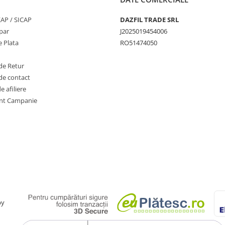
SEAP / SICAP
DAZFIL TRADE SRL
par
J2025019454006
 Plata
RO51474050
de Retur
de contact
 afiliere
nt Campanie
by