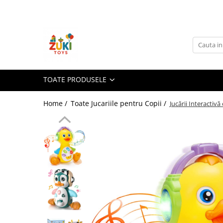
Toate Produsele
Jucarii pentru calatorii
Pachete ZukiToys
Recomandari Zuki
TOATE PRODUSELE
Cadouri pentru Copii
Home /
Toate Jucariile pentru Copii /
Jucării Interactivă
Cadouri Aniversare
Cadouri de Sarbatori
Cadouri dupa Buget
Cadouri sub 59 lei
Cadouri sub 99 lei
Cadouri sub 149 lei
Jucarii pe Varsta Copilului
0–12 luni
1–2 ani