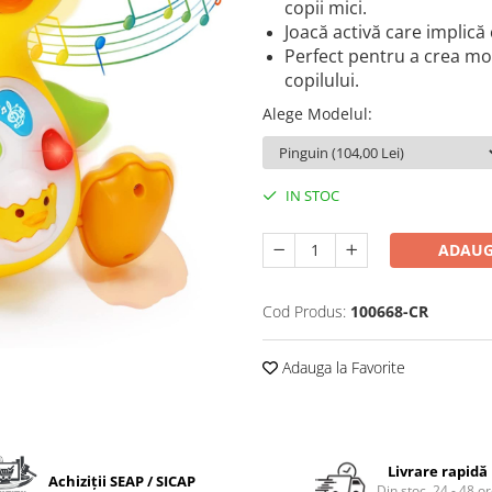
copii mici.
Joacă activă care implică 
Perfect pentru a crea mo
copilului.
Alege Modelul
:
IN STOC
ADAUG
Cod Produs:
100668-CR
Adauga la Favorite
Livrare rapidă
Achiziții SEAP / SICAP
Din stoc, 24 - 48 o