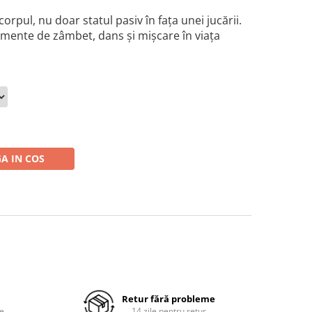
corpul, nu doar statul pasiv în faţa unei jucării.
mente de zâmbet, dans şi mişcare în viaţa
A IN COS
Retur fără probleme
re
14 zile pentru retur