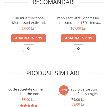
RECOMANDARI
prin activitati din viata reala.
Stimuleaza logica, atentia si rabdarea copilului.
Ofera experiente tactile variate care sustin
Cub multifunctional
Panou activitati Montessori
invatarea senzoriala.
Montessori Activitati
cu comutator LED - tema
Senzoriale
spatiu
57,00 Lei
167,00 Lei
🎯
Ideal pentru:
ADAUGA IN COS
ADAUGA IN COS
Copii 3 ani+
Activitati educative acasa sau la gradinita
Cadou util si educativ pentru micii exploratori
PRODUSE SIMILARE
Joc de societate din lemn -
Cititor audio de carduri
-27%
Shut the Box
bilingv - Română & Engleză
Albastru (224 carduri / 448
55,00 Lei
79,00 Lei
cuvinte)
58,00 Lei