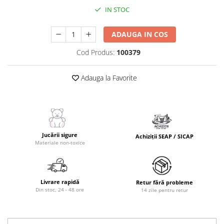
IN STOC
ADAUGA IN COS
Cod Produs:
100379
Adauga la Favorite
Jucării sigure
Achiziții SEAP / SICAP
Materiale non-toxice
Livrare rapidă
Retur fără probleme
Din stoc, 24 - 48 ore
14 zile pentru retur