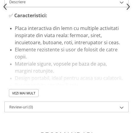
Descriere
✅
Caracteristici:
Placa interactiva din lemn cu multiple activitati
inspirate din viata reala: fermoar, siret,
incuietoare, butoane, roti, intrerupator si ceas.
Elemente rezistente si usor de folosit de catre
copii.
Materiale sigure, vopsele pe baza de apa,
margini rotunjite.
Design portabil, ideal pentru acasa sau calatorii.
Recomandata copiilor 3 ani+.
VEZI MAI MULT
🎓
Beneficii educationale:
Review-uri
(0)
Dezvolta motricitatea fina si coordonarea
mana–ochi prin manipularea diferitelor
mecanisme.
Incurajeaza independenta si gandirea practica