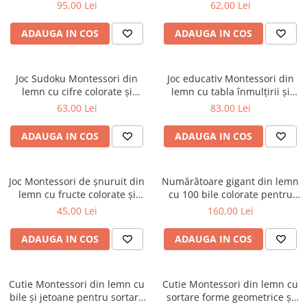
24 piese
potrivire forme
95,00 Lei
62,00 Lei
ADAUGA IN COS
ADAUGA IN COS
Joc Sudoku Montessori din
Joc educativ Montessori din
lemn cu cifre colorate și
lemn cu tabla înmulțirii și
carduri de provocare
împărțirii, 224 piese
63,00 Lei
83,00 Lei
ADAUGA IN COS
ADAUGA IN COS
Joc Montessori de șnuruit din
Numărătoare gigant din lemn
lemn cu fructe colorate și
cu 100 bile colorate pentru
omidă
copii
45,00 Lei
160,00 Lei
ADAUGA IN COS
ADAUGA IN COS
Cutie Montessori din lemn cu
Cutie Montessori din lemn cu
bile și jetoane pentru sortare
sortare forme geometrice și