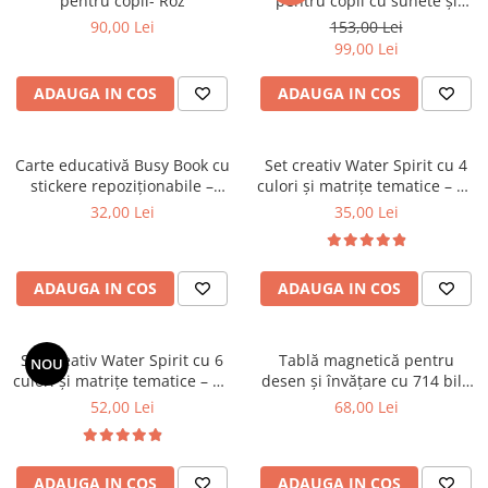
pentru copii- Roz
pentru copii cu sunete și
activități multifuncționale
90,00 Lei
153,00 Lei
99,00 Lei
ADAUGA IN COS
ADAUGA IN COS
Carte educativă Busy Book cu
Set creativ Water Spirit cu 4
stickere repoziționabile –
culori și matrițe tematice – Kit
Asocieri de meserii
pentru figurine gelatinoase
32,00 Lei
35,00 Lei
colorate
ADAUGA IN COS
ADAUGA IN COS
Set creativ Water Spirit cu 6
Tablă magnetică pentru
NOU
culori și matrițe tematice – Kit
desen și învățare cu 714 bile
pentru figurine gelatinoase
magnetice și stilou special
52,00 Lei
68,00 Lei
colorate
ADAUGA IN COS
ADAUGA IN COS