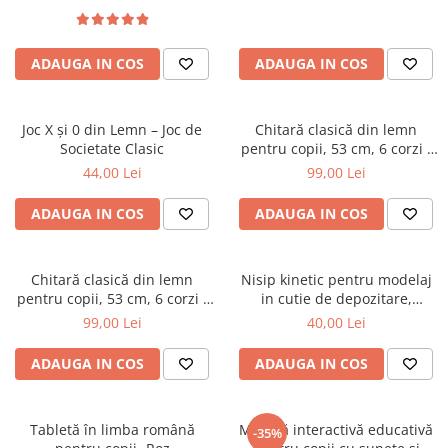
ADAUGA IN COS
ADAUGA IN COS
Joc X și 0 din Lemn – Joc de
Chitară clasică din lemn
Societate Clasic
pentru copii, 53 cm, 6 corzi -
Alb
44,00 Lei
99,00 Lei
ADAUGA IN COS
ADAUGA IN COS
Chitară clasică din lemn
Nisip kinetic pentru modelaj
pentru copii, 53 cm, 6 corzi -
in cutie de depozitare,
Roșu
multiple culori
99,00 Lei
40,00 Lei
ADAUGA IN COS
ADAUGA IN COS
Tabletă în limba română
Măsuță interactivă educativă
-35%