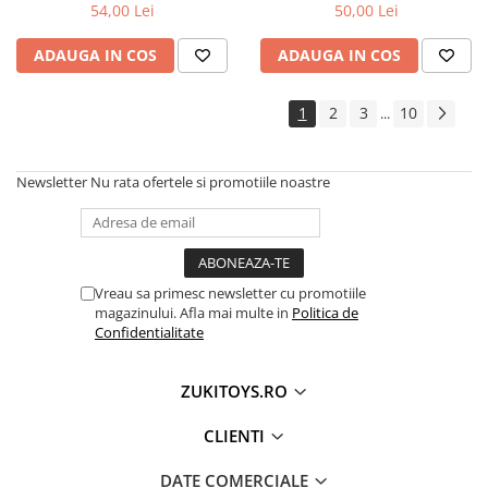
și coordonare
sertar
54,00 Lei
50,00 Lei
ADAUGA IN COS
ADAUGA IN COS
1
2
3
10
...
Newsletter
Nu rata ofertele si promotiile noastre
Vreau sa primesc newsletter cu promotiile
magazinului. Afla mai multe in
Politica de
Confidentialitate
ZUKITOYS.RO
CLIENTI
DATE COMERCIALE