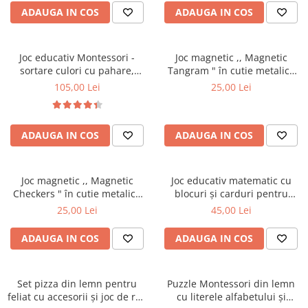
ADAUGA IN COS
ADAUGA IN COS
Joc educativ Montessori -
Joc magnetic ,, Magnetic
sortare culori cu pahare,
Tangram " în cutie metalică
monede și bile
pentru călătorii
105,00 Lei
25,00 Lei
ADAUGA IN COS
ADAUGA IN COS
Joc magnetic ,, Magnetic
Joc educativ matematic cu
Checkers " în cutie metalică
blocuri și carduri pentru
pentru călătorii
operații aritmetice
25,00 Lei
45,00 Lei
ADAUGA IN COS
ADAUGA IN COS
Set pizza din lemn pentru
Puzzle Montessori din lemn
feliat cu accesorii și joc de rol,
cu literele alfabetului și