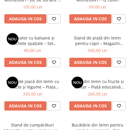
Trenulete & Seturi Feroviare
numărare
105,00 Lei
69,00 Lei
Invatare prin Joaca
ADAUGA IN COS
ADAUGA IN COS
Jucarii pentru Dezvoltare
Lansator cu baloane și
Stand de piață din lemn
NOU
rachete spațiale – Set
pentru copii – Magazin
interactiv cu pompă
educativ de joacă
80,00 Lei
500,00 Lei
pneumatică și vehicule, 3 ani+
ADAUGA IN COS
ADAUGA IN COS
Stand de joacă din lemn cu
Stand din lemn cu fructe și
NOU
NOU
fructe și legume – Piața
cântar – Piață educativă
copiilor cu accesorii
pentru jocuri de rol
330,00 Lei
260,00 Lei
ADAUGA IN COS
ADAUGA IN COS
Stand de cumpărături
Bucătărie din lemn pentru