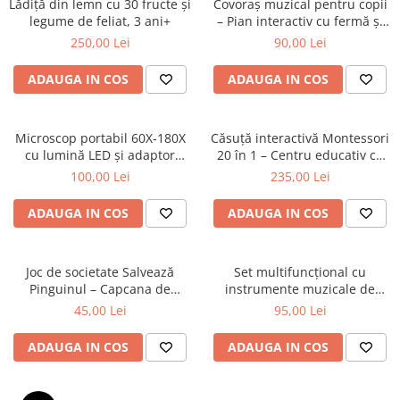
Lădiță din lemn cu 30 fructe și
Covoraș muzical pentru copii
legume de feliat, 3 ani+
– Pian interactiv cu fermă și
numere
250,00 Lei
90,00 Lei
ADAUGA IN COS
ADAUGA IN COS
Microscop portabil 60X-180X
Căsuță interactivă Montessori
cu lumină LED și adaptor
20 în 1 – Centru educativ cu
pentru telefon
lumini, muzică și activități
100,00 Lei
235,00 Lei
senzoriale
ADAUGA IN COS
ADAUGA IN COS
Joc de societate Salvează
Set multifuncțional cu
Pinguinul – Capcana de
instrumente muzicale de
gheață
percuție pentru bebeluși - 10
45,00 Lei
95,00 Lei
Piese
ADAUGA IN COS
ADAUGA IN COS