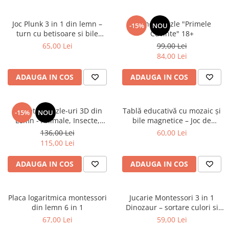
2–3 ani
Joc Plunk 3 in 1 din lemn –
Pachet Puzzle "Primele
-15%
NOU
3–4 ani
turn cu betisoare si bile
Cuvinte" 18+
4–6 ani
colorate
65,00 Lei
99,00 Lei
84,00 Lei
6–8 ani
Jucarii sub 59 lei
ADAUGA IN COS
ADAUGA IN COS
Carti & Activitati pentru Copii
Busy Book & Carti Interactive
Pachet 4 Puzzle-uri 3D din
Tablă educativă cu mozaic și
-15%
NOU
Carti de Colorat & Activitati
Lemn - Animale, Insecte,
bile magnetice – Joc de
Creative
Vehicule, Legume
creativitate și coordonare
136,00 Lei
60,00 Lei
115,00 Lei
Carti cu Apa & Reutilizabile
Camera Copilului
ADAUGA IN COS
ADAUGA IN COS
Balansoare & Covorase de Joaca
Carusele & Jucarii pentru Patut
Placa logaritmica montessori
Jucarie Montessori 3 in 1
Corturi & Spatii de Joaca
din lemn 6 in 1
Dinozaur – sortare culori si
motricitate fina
67,00 Lei
59,00 Lei
Depozitare & Organizare Jucarii