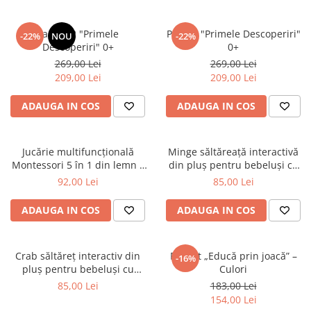
Pachet 2 "Primele
Pachet "Primele Descoperiri"
-22%
NOU
-22%
Descoperiri" 0+
0+
269,00 Lei
269,00 Lei
209,00 Lei
209,00 Lei
ADAUGA IN COS
ADAUGA IN COS
Jucărie multifuncțională
Minge săltăreață interactivă
Montessori 5 în 1 din lemn –
din pluș pentru bebeluși cu
xilofon, joc de pescuit,
vibrații - 0+ luni
92,00 Lei
85,00 Lei
sortator, cifre și joc de rol
ADAUGA IN COS
ADAUGA IN COS
Crab săltăreț interactiv din
Pachet „Educă prin joacă” –
-16%
pluș pentru bebeluși cu
Culori
vibrații - 0+ luni
85,00 Lei
183,00 Lei
154,00 Lei