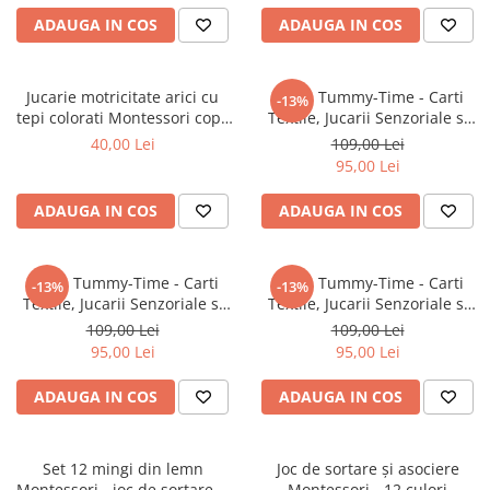
Masinute Electrice
ADAUGA IN COS
ADAUGA IN COS
Role si Skateboard
Trotinete & Triciclete pentru Copii
Jucarie motricitate arici cu
Perna Tummy-Time - Carti
Joaca de Vara & Apa
-13%
tepi colorati Montessori copii
Textile, Jucarii Senzoriale si
Piscina & Joaca cu Apa
12 luni+
sunete - verde
40,00 Lei
109,00 Lei
Colaci & Saltele Gonflabile
95,00 Lei
Jucarii pentru Plaja
ADAUGA IN COS
ADAUGA IN COS
Joaca in Aer Liber
Toate Jucariile pentru Copii
Perna Tummy-Time - Carti
Perna Tummy-Time - Carti
-13%
-13%
Jucarii Educative & Invatare
Textile, Jucarii Senzoriale si
Textile, Jucarii Senzoriale si
sunete - albastru
sunete - roz
Jucarii Interactive & Sensoriale
109,00 Lei
109,00 Lei
95,00 Lei
95,00 Lei
Jucarii pentru Bebe (0–2 ani)
Jocuri de Constructie & Asamblare
ADAUGA IN COS
ADAUGA IN COS
Puzzle & Jocuri de Logica
Jucarii din Lemn Natural
Set 12 mingi din lemn
Joc de sortare și asociere
Montessori - joc de sortare și
Montessori - 12 culori