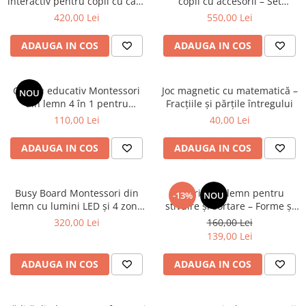
interactiv pentru copii cu casă
copii cu accesorii – Set
de marcat și accesorii
complet pentru jocuri de rol
420,00 Lei
550,00 Lei
ADAUGA IN COS
ADAUGA IN COS
Centru educativ Montessori
Joc magnetic cu matematică –
NOU
din lemn 4 în 1 pentru
Fracțiile și părțile întregului
învățarea culorilor și formelor
110,00 Lei
40,00 Lei
ADAUGA IN COS
ADAUGA IN COS
Busy Board Montessori din
Jucărie din lemn pentru
-13%
NOU
lemn cu lumini LED și 4 zone
stivuire și sortare – Forme și
de activități
culori, 2 ani+
320,00 Lei
160,00 Lei
139,00 Lei
ADAUGA IN COS
ADAUGA IN COS