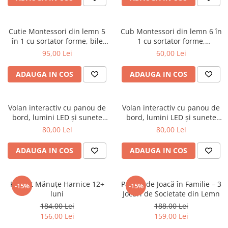
Cutie Montessori din lemn 5
Cub Montessori din lemn 6 în
în 1 cu sortator forme, bile
1 cu sortator forme,
colorate și joc de potrivire
angrenaje și activități
95,00 Lei
60,00 Lei
educative
ADAUGA IN COS
ADAUGA IN COS
Volan interactiv cu panou de
Volan interactiv cu panou de
bord, lumini LED și sunete
bord, lumini LED și sunete
realiste - Galben
realiste - Roz
80,00 Lei
80,00 Lei
ADAUGA IN COS
ADAUGA IN COS
Pachet Mănuțe Harnice 12+
Pachet de Joacă în Familie – 3
-15%
-15%
luni
Jocuri de Societate din Lemn
184,00 Lei
188,00 Lei
156,00 Lei
159,00 Lei