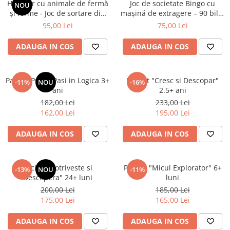
Hambar cu animale de fermă
Joc de societate Bingo cu
NOU
și forme - Joc de sortare din
mașină de extragere – 90 bile,
lemn 18 luni +
72 cartonașe și jetoane
95,00 Lei
75,00 Lei
ADAUGA IN COS
ADAUGA IN COS
Pachet Primii Pasi in Logica 3+
Pachet "Cresc si Descopar"
-11%
NOU
-16%
ani
2.5+ ani
182,00 Lei
233,00 Lei
162,00 Lei
195,00 Lei
ADAUGA IN COS
ADAUGA IN COS
Pachet "Potriveste si
Pachet "Micul Explorator" 6+
-13%
NOU
-11%
Descopera" 24+ luni
luni
200,00 Lei
185,00 Lei
175,00 Lei
165,00 Lei
ADAUGA IN COS
ADAUGA IN COS