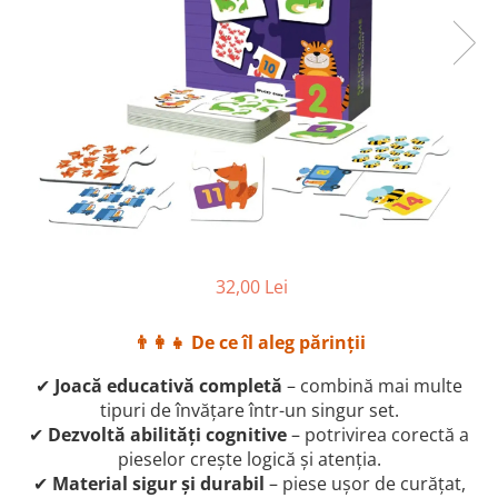
32,00 Lei
👨‍👩‍👧 De ce îl aleg părinții
✔
Joacă educativă completă
– combină mai multe
tipuri de învățare într-un singur set.
✔
Dezvoltă abilități cognitive
– potrivirea corectă a
pieselor crește logică și atenția.
✔
Material sigur și durabil
– piese ușor de curățat,