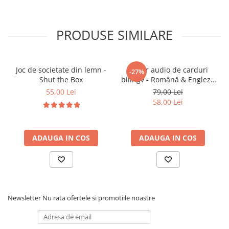
motricitatea fină
🧠
Stimulează logica, recunoașterea
numerelor și clasificarea
PRODUSE SIMILARE
👀
Îmbunătățește atenția și observarea
😊
Oferă ore de joacă independentă și
captivantă
Joc de societate din lemn -
Cititor audio de carduri
-27%
Shut the Box
bilingv - Română & Engleză
🧩
Încurajează descoperirea și învățarea
Albastru (224 carduri / 448
55,00 Lei
79,00 Lei
activă
cuvinte)
58,00 Lei
🎯 Ideal pentru
ADAUGA IN COS
ADAUGA IN COS
✔ Copii
3 ani +
✔ Activități educative acasă sau în grădiniță
✔ Dezvoltarea abilităților cognitive și senzoriale
✔ Jocuri de asociere și potrivire
Newsletter
Nu rata ofertele si promotiile noastre
✔ Cadouri pentru aniversări și momente speciale