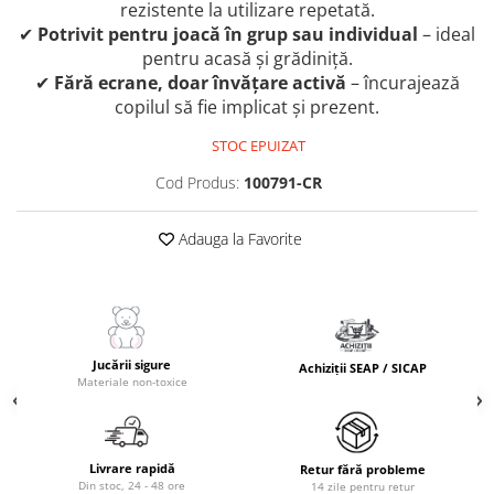
rezistente la utilizare repetată.
✔
Potrivit pentru joacă în grup sau individual
– ideal
pentru acasă și grădiniță.
✔
Fără ecrane, doar învățare activă
– încurajează
copilul să fie implicat și prezent.
STOC EPUIZAT
Cod Produs:
100791-CR
Adauga la Favorite
Jucării sigure
Achiziții SEAP / SICAP
Materiale non-toxice
Livrare rapidă
Retur fără probleme
Din stoc, 24 - 48 ore
14 zile pentru retur