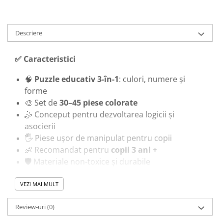
Descriere
✅ Caracteristici
🧠
Puzzle educativ 3-în-1
: culori, numere și
forme
🎨 Set de
30–45 piese colorate
🤹 Conceput pentru dezvoltarea logicii și
asocierii
🖐️ Piese ușor de manipulat pentru copii
👶 Recomandat pentru
copii 3 ani +
🛡️
Materiale non-toxice și durabile
VEZI MAI MULT
🎓 Beneficii pentru copil
Review-uri
(0)
✋
Dezvoltă coordonarea mână-ochi și