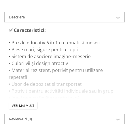
Trenulete & Seturi Feroviare
Invatare prin Joaca
Descriere
Jucarii pentru Dezvoltare
✅ Caracteristici:
• Puzzle educativ 6 în 1 cu tematică meserii
• Piese mari, sigure pentru copii
• Sistem de asociere imagine–meserie
• Culori vii și design atractiv
• Material rezistent, potrivit pentru utilizare
repetată
• Ușor de depozitat și transportat
• Potrivit pentru activități individuale sau în grup
• Ideal pentru învățare prin joacă
VEZI MAI MULT
🎓 Beneficii educaționale:
Review-uri
(0)
• Dezvoltă gândirea logică și capacitatea de