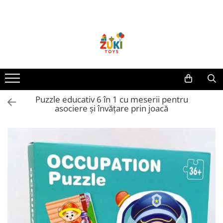
Toate Produsele
Jucarii pentru calatorii
Pachete ZukiToys
Recomandari Zuki
Cadouri pentru Copii
Puzzle educativ 6 în 1 cu meserii pentru
Cadouri Aniversare
asociere și învățare prin joacă
Cadouri de Sarbatori
Cadouri dupa Buget
Cadouri sub 59 lei
Cadouri sub 99 lei
Cadouri sub 149 lei
Jucarii pe Varsta Copilului
0–12 luni
1–2 ani