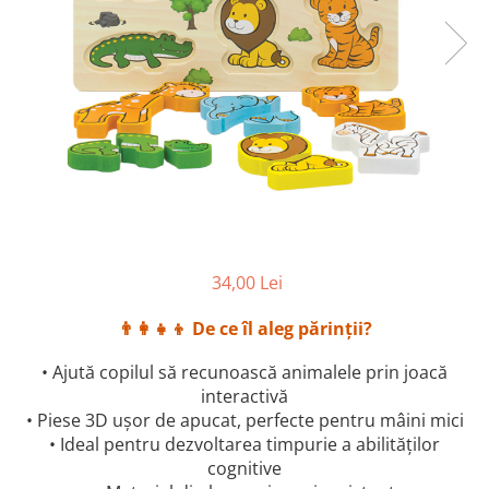
34,00 Lei
👨‍👩‍👧‍👦 De ce îl aleg părinții?
• Ajută copilul să recunoască animalele prin joacă
interactivă
• Piese 3D ușor de apucat, perfecte pentru mâini mici
• Ideal pentru dezvoltarea timpurie a abilităților
cognitive