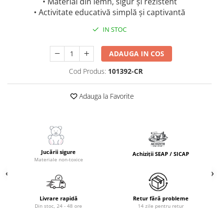
• Material din lemn, sigur și rezistent
• Activitate educativă simplă și captivantă
IN STOC
ADAUGA IN COS
Cod Produs:
101392-CR
Adauga la Favorite
Jucării sigure
Achiziții SEAP / SICAP
Materiale non-toxice
Livrare rapidă
Retur fără probleme
Din stoc, 24 - 48 ore
14 zile pentru retur