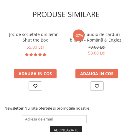
pieselor
• Îmbunătățește coordonarea mână-ochi
PRODUSE SIMILARE
• Ajută la recunoașterea animalelor și a culorilor
• Stimulează gândirea logică și asocierea
• Încurajează concentrarea și răbdarea
Joc de societate din lemn -
Cititor audio de carduri
-27%
• Dezvoltă vocabularul și comunicarea
Shut the Box
bilingv - Română & Engleză
• Favorizează învățarea prin joacă – categorie
Albastru (224 carduri / 448
55,00 Lei
79,00 Lei
cuvinte)
jucarii educative
58,00 Lei
• Stimulează imaginația și curiozitatea față de
natură
ADAUGA IN COS
ADAUGA IN COS
🎯 Ideal pentru:
• Copii de la 2-4 ani
• Activități educative acasă sau la grădiniță
Newsletter
Nu rata ofertele si promotiile noastre
• Dezvoltarea coordonării și logicii
• Cadou util pentru dezvoltare timpurie