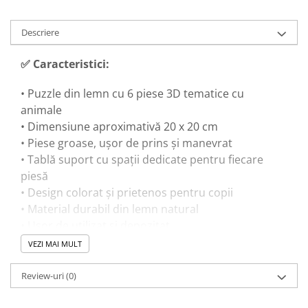
Descriere
✅ Caracteristici:
• Puzzle din lemn cu 6 piese 3D tematice cu
animale
• Dimensiune aproximativă 20 x 20 cm
• Piese groase, ușor de prins și manevrat
• Tablă suport cu spații dedicate pentru fiecare
piesă
• Design colorat și prietenos pentru copii
• Material durabil din lemn natural
• Ușor de utilizat și depozitat
VEZI MAI MULT
🎓 Beneficii educaționale:
Review-uri
(0)
• Dezvoltă motricitatea fină prin manipularea