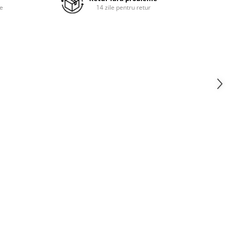
re
14 zile pentru retur