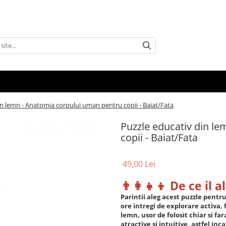
in lemn - Anatomia corpului uman pentru copii - Baiat/Fata
Puzzle educativ din l
copii - Baiat/Fata
49,00 Lei
👨‍👩‍👧‍👦 De ce il 
Parintii aleg acest puzzle pentru
ore intregi de explorare activa, 
lemn, usor de folosit chiar si fa
atractive si intuitive, astfel inc