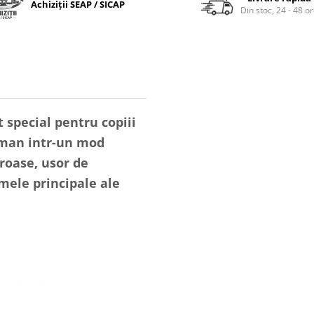
Achiziții SEAP / SICAP
Din stoc, 24 - 48 o
 special pentru copiii
uman intr-un mod
groase, usor de
mele principale ale
e manevrat
e, oase si corp complet
lat