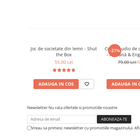
Trenulete & Seturi Feroviare
Denumiri in limba Romana
Invatare prin Joaca
🎓
Beneficii educationale:
Jucarii pentru Dezvoltare
Stimuleaza gandirea logica si atentia la detalii
Ajuta copiii sa inteleaga structura corpului uma
Dezvolta vocabularul in romana si engleza
Joc de societate din lemn - Shut
Cititor audio de 
-27%
Antreneaza motricitatea fina si coordonarea oc
the Box
- Română & Eng
Incurajeaza invatarea prin joaca activa
(224 carduri / 
55,00 Lei
79,00 Lei
5
🎯
Ideal pentru:
ADAUGA IN COS
ADAUGA IN 
Parinti care vor sa le ofere copiilor jocuri cu va
Activitati Montessori acasa sau la gradinita
Dezvoltarea curiozitatii si a abilitatilor de observ
Newsletter
Nu rata ofertele si promotiile noastre
Vreau sa primesc newsletter cu promotiile magazinului. Af