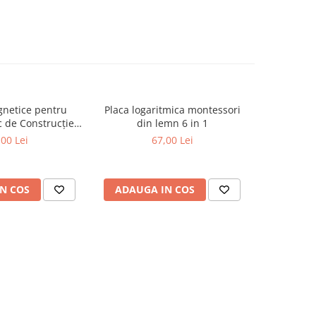
netice pentru
Placa logaritmica montessori
Set figu
oc de Construcție
din lemn 6 in 1
anima
, 3 ani+
m
,00 Lei
67,00 Lei
N COS
ADAUGA IN COS
ADAUG