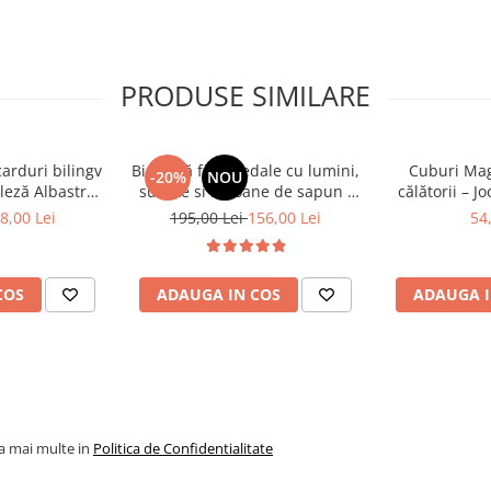
PRODUSE SIMILARE
n intr-un mod vizual
carduri bilingv
Bicicletă fără pedale cu lumini,
Cuburi Mag
-20%
NOU
hi-mana
leză Albastru
sunete si baloane de sapun -
călătorii – J
448 cuvinte)
roz
STEM
8,00 Lei
195,00 Lei
156,00 Lei
54
COS
ADAUGA IN COS
ADAUGA I
loare educationala
atie
la mai multe in
Politica de Confidentialitate