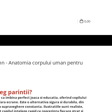
0,00
emn - Anatomia corpului uman pentru
aleg parintii?
 ca imbina perfect joaca si educatia, oferind copilului
fara ecrane. Este o alternativa sigura si durabila, din
ra supraveghere constanta. Ilustratiile sunt realiste,
at copilul intelege rapid ce reprezinta fiecare strat si