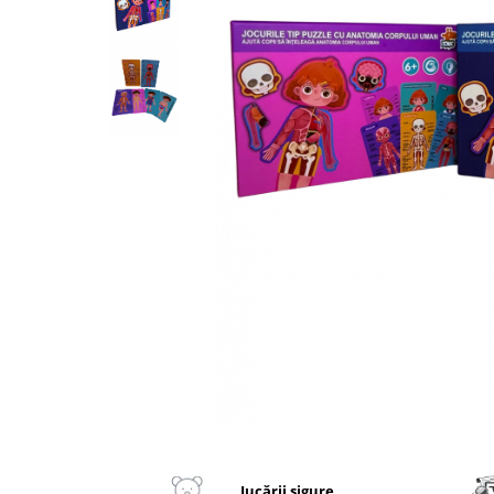
2–3 ani
3–4 ani
4–6 ani
6–8 ani
Jucarii sub 59 lei
Carti & Activitati pentru Copii
Busy Book & Carti Interactive
Carti de Colorat & Activitati
Creative
Carti cu Apa & Reutilizabile
Camera Copilului
Balansoare & Covorase de Joaca
Carusele & Jucarii pentru Patut
Corturi & Spatii de Joaca
Distribuie
pe
Depozitare & Organizare Jucarii
Facebook
Jucării sigure