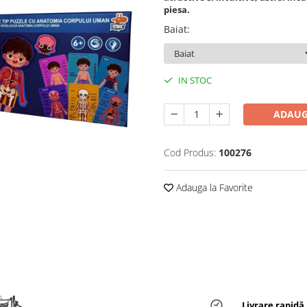
piesa.
Baiat
:
IN STOC
ADAUG
Cod Produs:
100276
Adauga la Favorite
Livrare rapidă