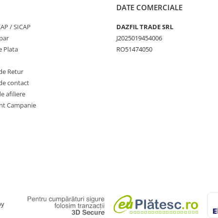
DATE COMERCIALE
SEAP / SICAP
DAZFIL TRADE SRL
par
J2025019454006
 Plata
RO51474050
de Retur
de contact
 afiliere
nt Campanie
by