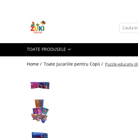
Toate Produsele
Jucarii pentru calatorii
Pachete ZukiToys
Recomandari Zuki
TOATE PRODUSELE
Cadouri pentru Copii
Home /
Toate Jucariile pentru Copii /
Puzzle educativ d
Cadouri Aniversare
Cadouri de Sarbatori
Cadouri dupa Buget
Cadouri sub 59 lei
Cadouri sub 99 lei
Cadouri sub 149 lei
Jucarii pe Varsta Copilului
0–12 luni
1–2 ani