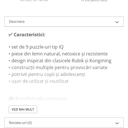
Din stoc, 24 - 48 ore
14 zile pentru retur
Descriere
✅
Caracteristici:
• set de 9 puzzle-uri tip IQ
• piese din lemn natural, netoxice și rezistente
• design inspirat din clasicele Rubik și Kongming
• construcții multiple pentru provocări variate
• potrivit pentru copii și adolescenți
• ușor de utilizat și reutilizat
🎓
Beneficii educaționale:
VEZI MAI MULT
• dezvoltă gândirea logică și capacitatea de
rezolvare a problemelor
Review-uri
(0)
• îmbunătățește coordonarea mână-ochi