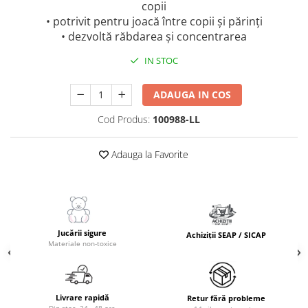
copii
• potrivit pentru joacă între copii și părinți
• dezvoltă răbdarea și concentrarea
IN STOC
ADAUGA IN COS
Cod Produs:
100988-LL
Adauga la Favorite
Jucării sigure
Achiziții SEAP / SICAP
Materiale non-toxice
Livrare rapidă
Retur fără probleme