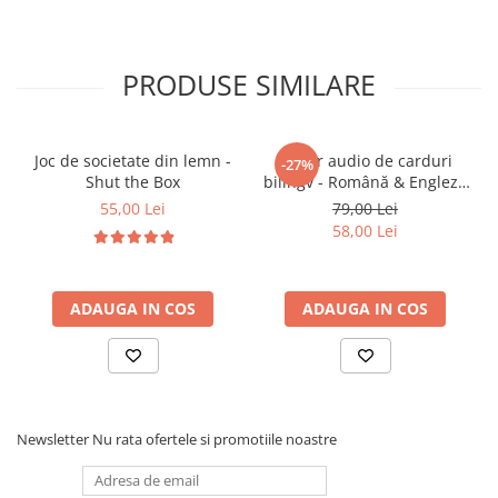
• stimulează atenția și concentrea pe sarcini
• încurajează perseveranța până la finalizarea
puzzle-urilor
PRODUSE SIMILARE
• susține dezvoltarea abilităților cognitive timpurii
• face parte din categoria de
jucarii educative
pentru dezvoltare mentală
Joc de societate din lemn -
Cititor audio de carduri
-27%
Shut the Box
bilingv - Română & Engleză
Albastru (224 carduri / 448
55,00 Lei
79,00 Lei
🎯
Ideal pentru:
cuvinte)
58,00 Lei
• copii 6 ani+
• dezvoltarea abilităților logice și cognitive
ADAUGA IN COS
ADAUGA IN COS
• activități educative acasă sau la grădiniță
• jocuri de familie interactive
• cadouri educative pentru aniversări
Newsletter
Nu rata ofertele si promotiile noastre