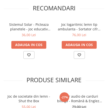
Imbunatateste concentrarea, rabdarea si
RECOMANDARI
gandirea logica prin joc activ
🎯
Ideal pentru:
Sistemul Solar - Picteaza
Joc logaritmic lemn tip
planetele - Joc educativ
ambulanta - Sortator cifre,
Copii 3 ani+
Montessori | ZukiToys.ro
forme si inele, Montessori 3
36,00 Lei
76,00 Lei
Activitati educative acasa sau la gradinita
in 1
Cadou pentru micii pasionati de astronomie
ADAUGA IN COS
ADAUGA IN COS
PRODUSE SIMILARE
Joc de societate din lemn -
Cititor audio de carduri
-27%
Shut the Box
bilingv - Română & Engleză
Albastru (224 carduri / 448
55,00 Lei
79,00 Lei