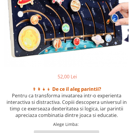
52,00 Lei
👨‍👩‍👧‍👦
De ce il aleg parintii?
Pentru ca transforma invatarea intr-o experienta
interactiva si distractiva. Copiii descopera universul in
timp ce exerseaza dexteritatea si logica, iar parintii
apreciaza combinatia dintre joaca si educatie.
Alege Limba
: