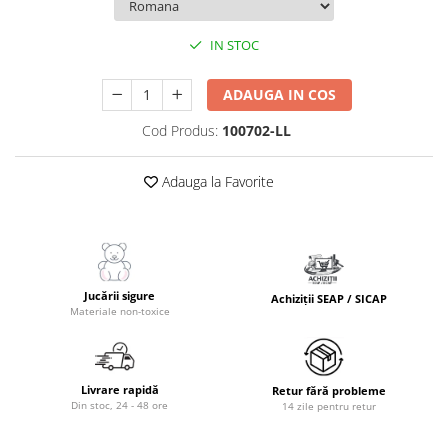
IN STOC
ADAUGA IN COS
Cod Produs:
100702-LL
Adauga la Favorite
Jucării sigure
Achiziții SEAP / SICAP
Materiale non-toxice
Livrare rapidă
Retur fără probleme
Din stoc, 24 - 48 ore
14 zile pentru retur