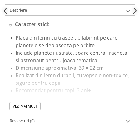
Descriere
✅
Caracteristici:
Placa din lemn cu trasee tip labirint pe care
planetele se deplaseaza pe orbite
Include planete ilustrate, soare central, racheta
si astronaut pentru joaca tematica
Dimensiune aproximativa: 39 × 22 cm
Realizat din lemn durabil, cu vopsele non-toxice,
sigure pentru copii
Recomandat pentru copii 3 ani+
🎓
Beneficii educationale:
VEZI MAI MULT
Stimuleaza motricitatea fina si coordonarea
Review-uri
(0)
mana–ochi prin ghidarea planetelor
Ajuta la invatarea ordinii planetelor si a
sistemului solar intr-un mod practic