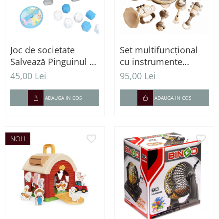
Joc de societate
Set multifuncțional
Salvează Pinguinul –
cu instrumente
Capcana de gheață
muzicale de percuție
45,00 Lei
95,00 Lei
pentru bebeluși - 10
Piese
ADAUGA IN COS
ADAUGA IN COS
NOU