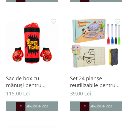
Sac de box cu
Set 24 planșe
mănuși pentru
reutilizabile pentru
antrenament și joacă
desen simetric în
115,00 Lei
39,00 Lei
activă - 50 cm
oglindă, cu 3 carioci
lavabile și burete de
ADAUGA IN COS
ADAUGA IN COS
șters