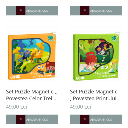
45 Piese Magnetice
ADAUGA IN COS
ADAUGA IN COS
Set Puzzle Magnetic ,,
Set Puzzle Magnetic
Povestea Celor Trei
,,Povestea Prințului
Purceluși " – 60 Piese
Broscoi" – 60 Piese
49,00 Lei
49,00 Lei
ADAUGA IN COS
ADAUGA IN COS