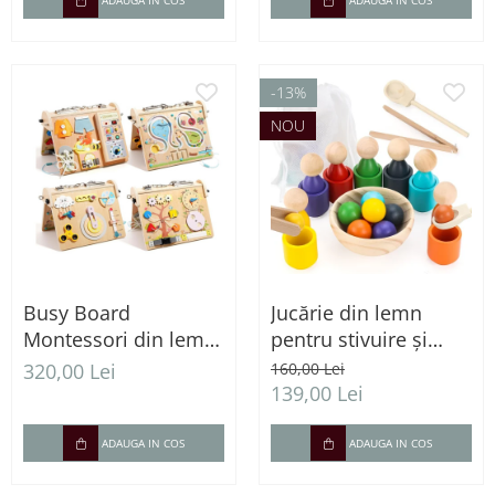
ADAUGA IN COS
ADAUGA IN COS
-13%
NOU
Busy Board
Jucărie din lemn
Montessori din lemn
pentru stivuire și
cu lumini LED și 4
sortare – Forme și
320,00 Lei
160,00 Lei
zone de activități
culori, 2 ani+
139,00 Lei
ADAUGA IN COS
ADAUGA IN COS