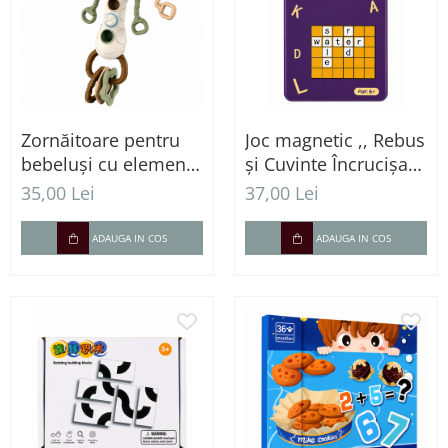
Zornăitoare pentru
Joc magnetic ,, Rebus
bebeluși cu element
și Cuvinte Încrucișate
pentru calmarea
" în cutie metalică
35,00 Lei
37,00 Lei
gingiilor - Model
pentru călătorii
Ursuleț
ADAUGA IN COS
ADAUGA IN COS