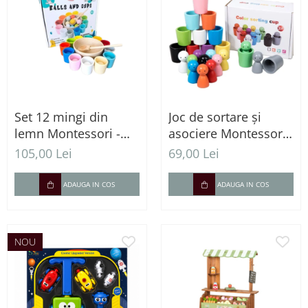
Set 12 mingi din
Joc de sortare și
lemn Montessori -
asociere Montessori -
joc de sortare și
12 culori
105,00 Lei
69,00 Lei
numărare
ADAUGA IN COS
ADAUGA IN COS
NOU