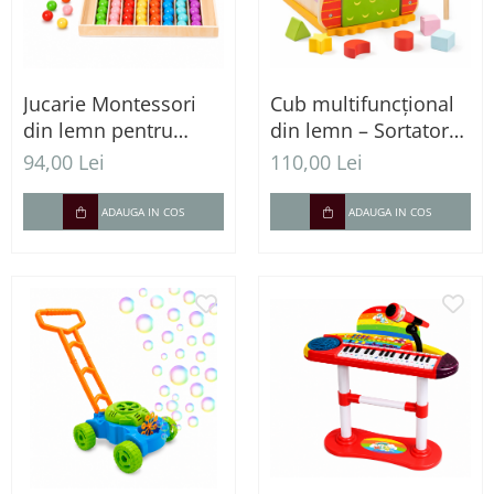
Jucarie Montessori
Cub multifuncțional
din lemn pentru
din lemn – Sortator
sortarea bilelor
forme, joc cu
94,00 Lei
110,00 Lei
colorate
ciocănel și bile
ADAUGA IN COS
ADAUGA IN COS