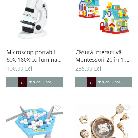
Microscop portabil
Căsuță interactivă
60X-180X cu lumină
Montessori 20 în 1 –
LED și adaptor
Centru educativ cu
100,00 Lei
235,00 Lei
pentru telefon
lumini, muzică și
activități senzoriale
ADAUGA IN COS
ADAUGA IN COS