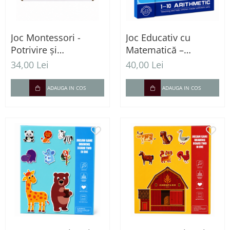
Joc Montessori -
Joc Educativ cu
Potrivire și
Matematică –
construcție cu
Învățăm Adunarea și
34,00 Lei
40,00 Lei
blocuri rotative
Scăderea prin Joacă
ADAUGA IN COS
ADAUGA IN COS