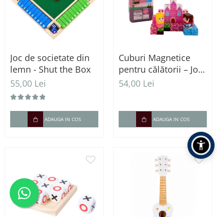
Joc de societate din
Cuburi Magnetice
lemn - Shut the Box
pentru călătorii – Joc
de Construcție STEM,
55,00 Lei
54,00 Lei
3 ani+
ADAUGA IN COS
ADAUGA IN COS