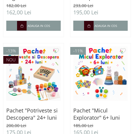
182,00 Lei
233,00 Lei
162,00 Lei
195,00 Lei
ADAUGA IN COS
ADAUGA IN COS
-13%
-11%
NOU
Pachet "Potriveste si
Pachet "Micul
Descopera" 24+ luni
Explorator" 6+ luni
200,00 Lei
185,00 Lei
175,00 Lei
165,00 Lei