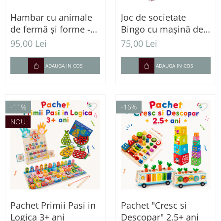
Hambar cu animale
Joc de societate
de fermă și forme -
Bingo cu mașină de
Joc de sortare din
extragere – 90 bile,
95,00 Lei
75,00 Lei
lemn 18 luni +
72 cartonașe și
jetoane
ADAUGA IN COS
ADAUGA IN COS
-11%
-16%
NOU
Pachet Primii Pasi in
Pachet "Cresc si
Logica 3+ ani
Descopar" 2.5+ ani