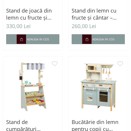
Stand de joacă din
Stand din lemn cu
lemn cu fructe și
fructe și cântar –
legume – Piața
Piață educativă
330,00 Lei
260,00 Lei
copiilor cu accesorii
pentru jocuri de rol
ADAUGA IN COS
ADAUGA IN COS
Stand de
Bucătărie din lemn
cumpărături
pentru copii cu