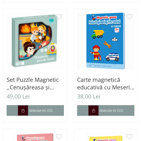
Set Puzzle Magnetic
Carte magnetică
,,Cenușăreasa și
educativă cu Meserii
pantoful de sticlă" –
și piese magnetice
49,00 Lei
38,00 Lei
60 Piese
ADAUGA IN COS
ADAUGA IN COS