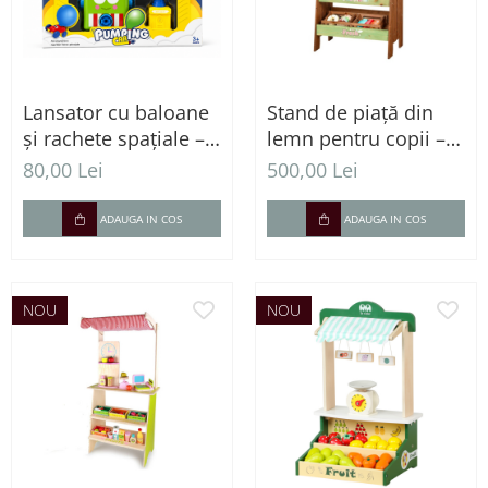
Lansator cu baloane
Stand de piață din
și rachete spațiale –
lemn pentru copii –
Set interactiv cu
Magazin educativ de
80,00 Lei
500,00 Lei
pompă pneumatică
joacă
și vehicule, 3 ani+
ADAUGA IN COS
ADAUGA IN COS
NOU
NOU