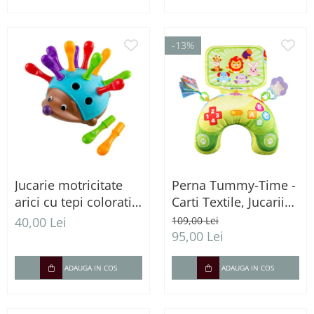
-13%
Jucarie motricitate
Perna Tummy-Time -
arici cu tepi colorati
Carti Textile, Jucarii
Montessori copii 12
Senzoriale si sunete -
40,00 Lei
109,00 Lei
luni+
verde
95,00 Lei
ADAUGA IN COS
ADAUGA IN COS