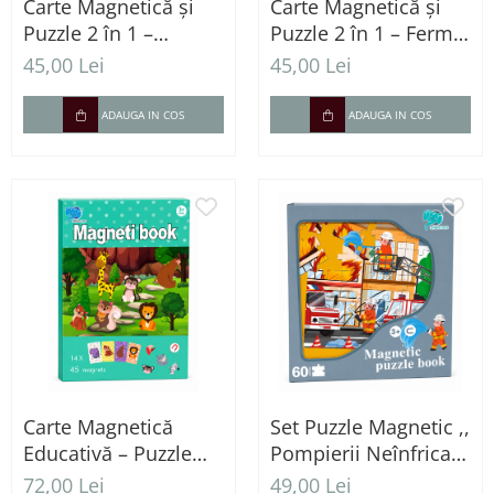
Carte Magnetică și
Carte Magnetică și
Puzzle 2 în 1 –
Puzzle 2 în 1 – Ferma
Animale Sălbatice
Animalelor
45,00 Lei
45,00 Lei
ADAUGA IN COS
ADAUGA IN COS
Carte Magnetică
Set Puzzle Magnetic ,,
Educativă – Puzzle
Pompierii Neînfricați
Lumea Animalelor cu
" – 60 Piese
72,00 Lei
49,00 Lei