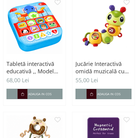
Tabletă interactivă
Jucărie Interactivă
educativă ,, Model
omidă muzicală cu
elefant "
lumini și zornăitoare
68,00 Lei
55,00 Lei
pentru bebeluși
ADAUGA IN COS
ADAUGA IN COS