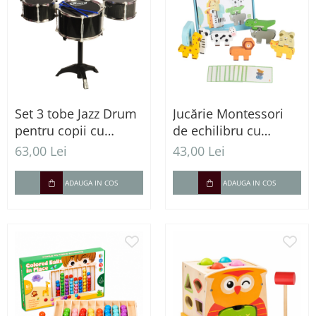
Set 3 tobe Jazz Drum
Jucărie Montessori
pentru copii cu
de echilibru cu
scaun, cinel și bețe
animale din lemn
63,00 Lei
43,00 Lei
pentru coordonare și
logică
ADAUGA IN COS
ADAUGA IN COS