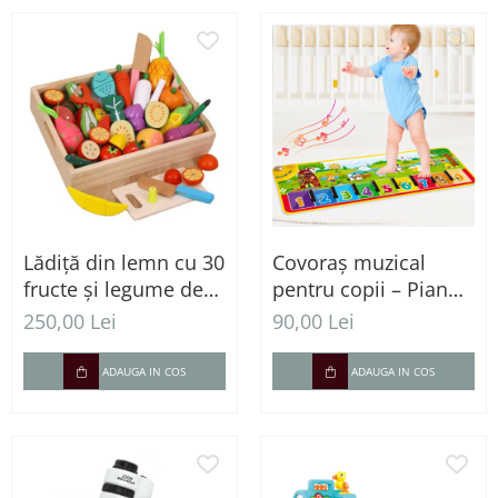
Lădiță din lemn cu 30
Covoraș muzical
fructe și legume de
pentru copii – Pian
feliat, 3 ani+
interactiv cu fermă și
250,00 Lei
90,00 Lei
numere
ADAUGA IN COS
ADAUGA IN COS