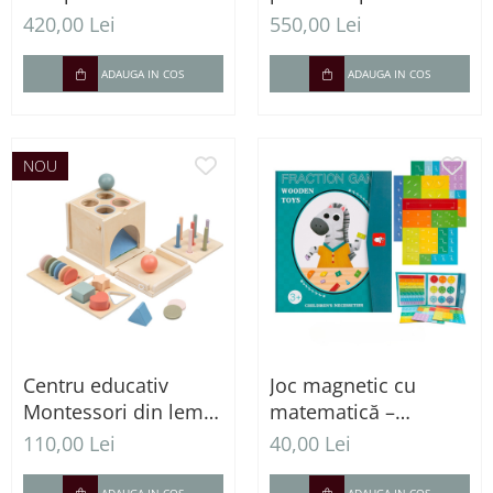
interactiv pentru
accesorii – Set
420,00 Lei
550,00 Lei
copii cu casă de
complet pentru
marcat și accesorii
jocuri de rol
ADAUGA IN COS
ADAUGA IN COS
NOU
Centru educativ
Joc magnetic cu
Montessori din lemn
matematică –
4 în 1 pentru
Fracțiile și părțile
110,00 Lei
40,00 Lei
învățarea culorilor și
întregului
formelor