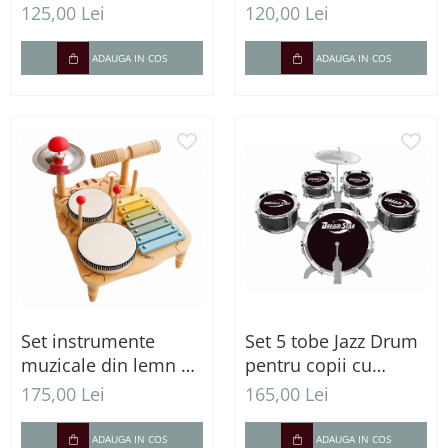
simulare de condus,
pescuit magnetic,
125,00 Lei
120,00 Lei
muzică, lumini și
xilofon și activități
efecte sonore
educative
ADAUGA IN COS
ADAUGA IN COS
Set instrumente
Set 5 tobe Jazz Drum
muzicale din lemn –
pentru copii cu
Tobă, xilofon,
scaun, cinel și bețe
175,00 Lei
165,00 Lei
tamburină și
accesorii
ADAUGA IN COS
ADAUGA IN COS