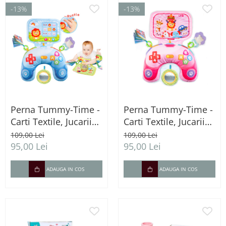
-13%
-13%
Perna Tummy-Time -
Perna Tummy-Time -
Carti Textile, Jucarii
Carti Textile, Jucarii
Senzoriale si sunete -
Senzoriale si sunete -
109,00 Lei
109,00 Lei
albastru
roz
95,00 Lei
95,00 Lei
ADAUGA IN COS
ADAUGA IN COS