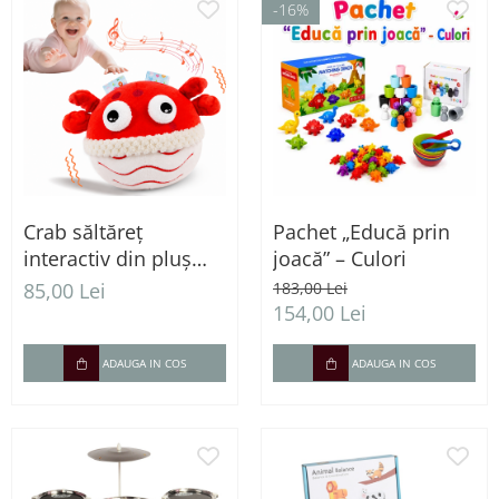
-16%
Crab săltăreț
Pachet „Educă prin
interactiv din pluș
joacă” – Culori
pentru bebeluși cu
85,00 Lei
183,00 Lei
vibrații - 0+ luni
154,00 Lei
ADAUGA IN COS
ADAUGA IN COS