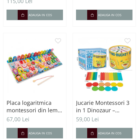
Vehicule, Legume
creativitate și
115,00 Lei
coordonare
ADAUGA IN COS
ADAUGA IN COS
Placa logaritmica
Jucarie Montessori 3
montessori din lemn
in 1 Dinozaur –
6 in 1
sortare culori si
67,00 Lei
59,00 Lei
motricitate fina
ADAUGA IN COS
ADAUGA IN COS