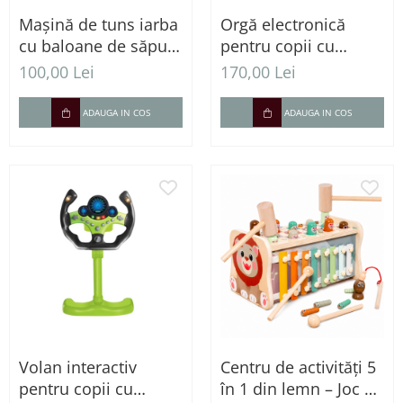
Mașină de tuns iarba
Orgă electronică
cu baloane de săpun
pentru copii cu
pentru copii
microfon și scăunel -
100,00 Lei
170,00 Lei
37 clape și ritmuri
muzicale
ADAUGA IN COS
ADAUGA IN COS
Volan interactiv
Centru de activități 5
pentru copii cu
în 1 din lemn – Joc de