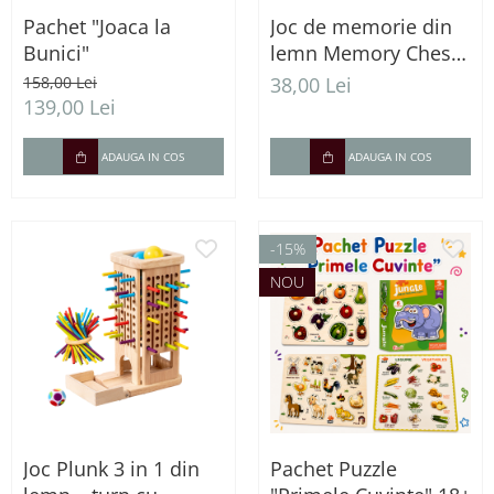
Pachet "Joaca la
Joc de memorie din
Bunici"
lemn Memory Chess
- concentrare si
158,00 Lei
38,00 Lei
recunoastere culori
139,00 Lei
ADAUGA IN COS
ADAUGA IN COS
-15%
NOU
Joc Plunk 3 in 1 din
Pachet Puzzle