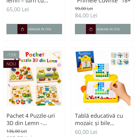
lemn – turn cu
"Primele Cuvinte" 18+
betisoare si bile
65,00 Lei
99,00 Lei
colorate
84,00 Lei
ADAUGA IN COS
ADAUGA IN COS
-15%
NOU
Pachet 4 Puzzle-uri
Tablă educativă cu
3D din Lemn -
mozaic și bile
Animale, Insecte,
magnetice – Joc de
136,00 Lei
60,00 Lei