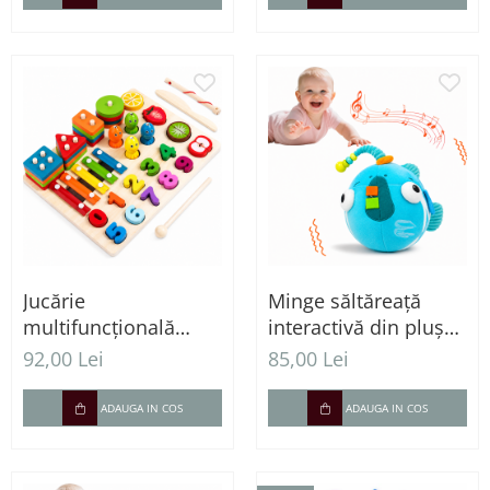
Jucărie
Minge săltăreață
multifuncțională
interactivă din pluș
Montessori 5 în 1 din
pentru bebeluși cu
92,00 Lei
85,00 Lei
lemn – xilofon, joc de
vibrații - 0+ luni
pescuit, sortator,
ADAUGA IN COS
ADAUGA IN COS
cifre și joc de rol