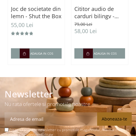
Joc de societate din
Cititor audio de
lemn - Shut the Box
carduri bilingv -
Română & Engleză
55,00 Lei
79,00 Lei
Albastru (224
58,00 Lei
carduri / 448
cuvinte)
ADAUGA IN COS
ADAUGA IN COS
Newsletter
Nu rata ofertele si promotiile noastre
Vreau sa primesc newsletter cu promotiile magazinului. Afla mai multe in
Politica de Confidentialitate