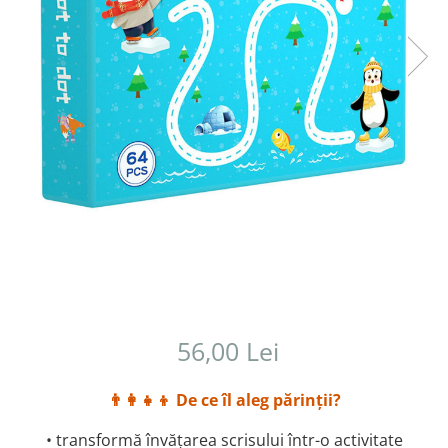
56,00 Lei
👨‍👩‍👧‍👦
De ce îl aleg părinții?
• transformă învățarea scrisului într-o activitate