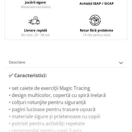
Jucării sigure
Achiziții SEAP / SICAP
Materiale non-toxice
Livrare rapidă
Retur fără probleme
Din stoc, 24 - 48 ore
14 zile pentru retur
Descriere
✅
Caracteristici:
• set caiete de exerciții Magic Tracing
• design multicolor, copertă cu spiră inelară
• colțuri rotunjite pentru siguranță
• pagini lucioase pentru trasare ușoară
• materiale sigure și prietenoase cu copiii
• potrivit pentru activități repetate
• recomandat pentru copii 3 ani+