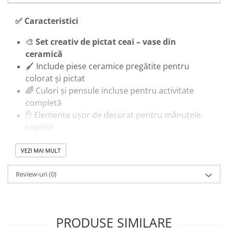
✅ Caracteristici
🎨
Set creativ de pictat ceai – vase din
ceramică
🖌️ Include piese ceramice pregătite pentru
colorat și pictat
🌈 Culori și pensule incluse pentru activitate
completă
✋ Elemente ușor de decorat pentru mânuțele
copiilor
👶 Recomandat pentru
copii 4 ani +
🛡️ Materiale sigure și durabile, adaptate copiilor
VEZI MAI MULT
Review-uri
(0)
🎓 Beneficii pentru copil
✋
Dezvoltă motricitatea fină și coordonarea
mână-ochi
PRODUSE SIMILARE