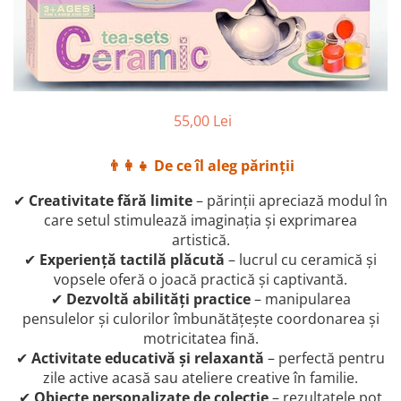
55,00 Lei
👨‍👩‍👧 De ce îl aleg părinții
✔
Creativitate fără limite
– părinții apreciază modul în
care setul stimulează imaginația și exprimarea
artistică.
✔
Experiență tactilă plăcută
– lucrul cu ceramică și
vopsele oferă o joacă practică și captivantă.
✔
Dezvoltă abilități practice
– manipularea
pensulelor și culorilor îmbunătățește coordonarea și
motricitatea fină.
✔
Activitate educativă și relaxantă
– perfectă pentru
zile active acasă sau ateliere creative în familie.
✔
Obiecte personalizate de colecție
– rezultatele pot