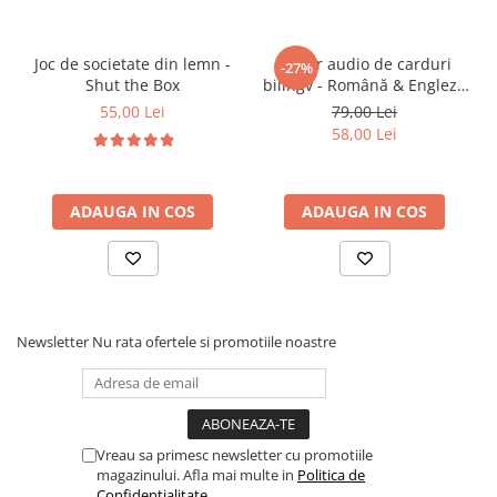
🎨
Stimulează imaginația și expresivitatea
artistică
👀
Încurajează atenția la detalii și
Joc de societate din lemn -
Cititor audio de carduri
-27%
Shut the Box
bilingv - Română & Engleză
concentrarea
Albastru (224 carduri / 448
55,00 Lei
79,00 Lei
😊
Oferă o activitate educativă captivantă
cuvinte)
58,00 Lei
🤝
Promovează joaca creativă în familie sau
grup
ADAUGA IN COS
ADAUGA IN COS
🎯 Ideal pentru
✔ Copii
4 ani +
✔ Activități artistice acasă sau în grădiniță
✔ Dezvoltarea abilităților artistice și practice
Newsletter
Nu rata ofertele si promotiile noastre
✔ Cadouri pentru aniversări sau momente speciale
Vreau sa primesc newsletter cu promotiile
magazinului. Afla mai multe in
Politica de
Confidentialitate