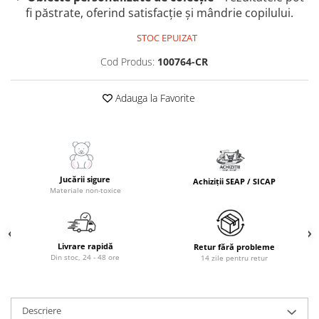
fi păstrate, oferind satisfacție și mândrie copilului.
STOC EPUIZAT
Cod Produs:
100764-CR
Adauga la Favorite
Jucării sigure
Achiziții SEAP / SICAP
Materiale non-toxice
Livrare rapidă
Retur fără probleme
Din stoc, 24 - 48 ore
14 zile pentru retur
Descriere