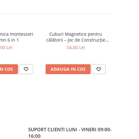
tmica montessori
Cuburi Magnetice pentru
Set figu
mn 6 in 1
călătorii – Joc de Construcție
anima
STEM, 3 ani+
m
,00 Lei
54,00 Lei
N COS
ADAUGA IN COS
ADAUG
SUPORT CLIENTI
LUNI - VINERI 09:00-
16:00