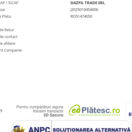
SEAP / SICAP
DAZFIL TRADE SRL
par
J2025019454006
 Plata
RO51474050
de Retur
de contact
 afiliere
nt Campanie
by