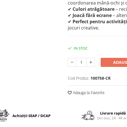
coordonarea mână-ochi și d
✔
Culori atrăgătoare
– rec
✔
Joacă fără ecrane
– alter
✔
Perfect pentru activităț
jocuri creative.
IN STOC
ADAUG
Cod Produs:
100758-CR
Adauga la Favorite
Livrare rapidă
Achiziții SEAP / SICAP
Din stoc, 24 - 48 o