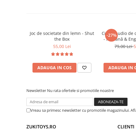
👀
Încurajează recunoașterea formelor și 
Trenulete & Seturi Feroviare
😊
Oferă joacă independentă și captivan
Invatare prin Joaca
🔁
Permite repetarea și experimentarea î
Jucarii pentru Dezvoltare
Joc de societate din lemn - Shut
Cititor audio de 
-27%
🎯 Ideal pentru
the Box
- Română & Eng
(224 carduri / 
55,00 Lei
79,00 Lei
5
✔ Copii
3 ani +
✔ Activități creative acasă sau la grădiniță
✔ Dezvoltarea abilităților artistice și motorii
ADAUGA IN COS
ADAUGA IN 
✔ Cadouri pentru aniversări, sărbători sau pr
Newsletter
Nu rata ofertele si promotiile noastre
Vreau sa primesc newsletter cu promotiile magazinului. Af
ZUKITOYS.RO
CLIENTI