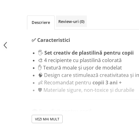
Masinute Electrice
Role si Skateboard
Trotinete & Triciclete pentru Copii
Review-uri
(0)
Descriere
Joaca de Vara & Apa
Piscina & Joaca cu Apa
✅ Caracteristici
Colaci & Saltele Gonflabile
🖐
Set creativ de plastilină pentru copii
Jucarii pentru Plaja
🎨 4 recipiente cu plastilină colorată
Joaca in Aer Liber
✋ Textură moale și ușor de modelat
🧠 Design care stimulează creativitatea și i
Toate Jucariile pentru Copii
👶 Recomandat pentru
copii 3 ani +
Jucarii Educative & Invatare
🛡️ Materiale sigure, non-toxice și durabile
Jucarii Interactive & Sensoriale
Jucarii pentru Bebe (0–2 ani)
🎓 Beneficii pentru copil
Jocuri de Constructie & Asamblare
VEZI MAI MULT
Puzzle & Jocuri de Logica
✋
Dezvoltă coordonarea mână-ochi și mot
Jucarii din Lemn Natural
🧠
Stimulează imaginația și expresia cre