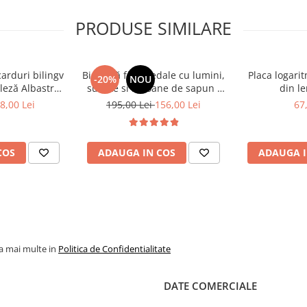
culorilor
tă
PRODUSE SIMILARE
n mod liber
carduri bilingv
Bicicletă fără pedale cu lumini,
Placa logari
-20%
NOU
leză Albastru
sunete si baloane de sapun -
din le
448 cuvinte)
roz
8,00 Lei
195,00 Lei
156,00 Lei
67
COS
ADAUGA IN COS
ADAUGA I
oiecte școlare
la mai multe in
Politica de Confidentialitate
DATE COMERCIALE