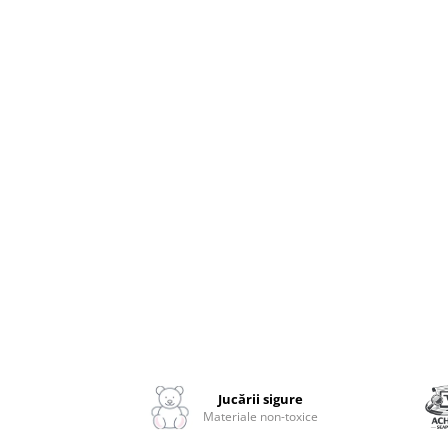
Distribuie
2–3 ani
pe
3–4 ani
Facebook
4–6 ani
6–8 ani
Jucarii sub 59 lei
Carti & Activitati pentru Copii
Busy Book & Carti Interactive
Carti de Colorat & Activitati
Creative
Carti cu Apa & Reutilizabile
Camera Copilului
Balansoare & Covorase de Joaca
Carusele & Jucarii pentru Patut
Corturi & Spatii de Joaca
Jucării sigure
Materiale non-toxice
Depozitare & Organizare Jucarii