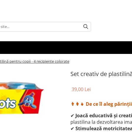
tilină pentru copii - 4 recipiente colorate
Set creativ de plastilin
39,00 Lei
👨‍👩‍👧 De ce îl aleg părinții
✔
Joacă educativă și creat
plastilina la dezvoltarea ima
✔
Stimulează motricitatea