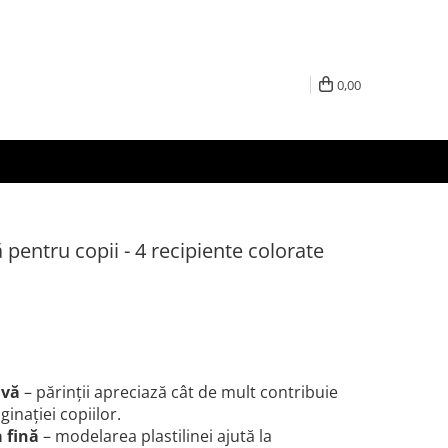
0,00
ă pentru copii - 4 recipiente colorate
ivă
– părinții apreciază cât de mult contribuie
ginației copiilor.
 fină
– modelarea plastilinei ajută la