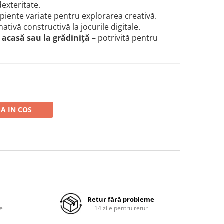
exteritate.
ipiente variate pentru explorarea creativă.
nativă constructivă la jocurile digitale.
i acasă sau la grădiniță
– potrivită pentru
A IN COS
Retur fără probleme
re
14 zile pentru retur