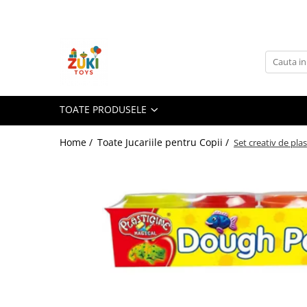
Toate Produsele
Jucarii pentru calatorii
Pachete ZukiToys
Recomandari Zuki
TOATE PRODUSELE
Cadouri pentru Copii
Home /
Toate Jucariile pentru Copii /
Set creativ de plas
Cadouri Aniversare
Cadouri de Sarbatori
Cadouri dupa Buget
Cadouri sub 59 lei
Cadouri sub 99 lei
Cadouri sub 149 lei
Jucarii pe Varsta Copilului
0–12 luni
1–2 ani