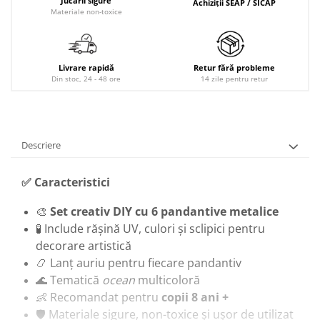
Jucării sigure
Achiziții SEAP / SICAP
Materiale non-toxice
Livrare rapidă
Retur fără probleme
Din stoc, 24 - 48 ore
14 zile pentru retur
Descriere
✅ Caracteristici
🎨
Set creativ DIY cu 6 pandantive metalice
🧪 Include rășină UV, culori și sclipici pentru
decorare artistică
📿 Lanț auriu pentru fiecare pandantiv
🌊 Tematică
ocean
multicoloră
👶 Recomandat pentru
copii 8 ani +
🛡️ Materiale sigure, non-toxice și ușor de utilizat