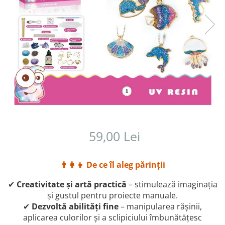
59,00 Lei
👨‍👩‍👧 De ce îl aleg părinții
✔
Creativitate și artă practică
– stimulează imaginația
și gustul pentru proiecte manuale.
✔
Dezvoltă abilități fine
– manipularea rășinii,
aplicarea culorilor și a sclipiciului îmbunătățesc