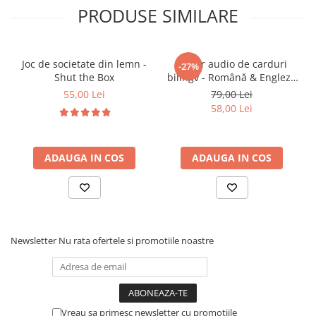
• Stimulează creativitatea și imaginația
PRODUSE SIMILARE
• Încurajează răbdarea și concentrarea
• Dezvoltă gândirea spațială și abilitățile tehnice
• Susține învățarea prin joacă (tip STEM)
Joc de societate din lemn -
Cititor audio de carduri
-27%
• Îmbunătățește motricitatea fină
Shut the Box
bilingv - Română & Engleză
• Face parte din categoria de jucarii educative de
Albastru (224 carduri / 448
55,00 Lei
79,00 Lei
cuvinte)
construcție
58,00 Lei
🎯 Ideal pentru:
ADAUGA IN COS
ADAUGA IN COS
• Copii de peste 6 ani
• Pasionați de camioane și vehicule
• Activități educative acasă
• Cadouri pentru copii creativi
Newsletter
Nu rata ofertele si promotiile noastre
Vreau sa primesc newsletter cu promotiile