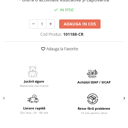
IN STOC
ADAUGA IN COS
Cod Produs:
101188-CR
Adauga la Favorite
Jucării sigure
Achiziții SEAP / SICAP
Materiale non-toxice
Livrare rapidă
Retur fără probleme
Din stoc, 24 - 48 ore
14 zile pentru retur