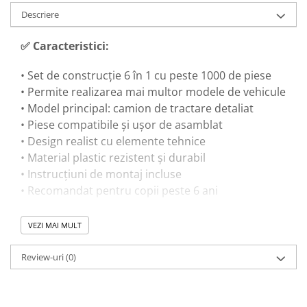
Descriere
✅ Caracteristici:
• Set de construcție 6 în 1 cu peste 1000 de piese
• Permite realizarea mai multor modele de vehicule
• Model principal: camion de tractare detaliat
• Piese compatibile și ușor de asamblat
• Design realist cu elemente tehnice
• Material plastic rezistent și durabil
• Instrucțiuni de montaj incluse
• Recomandat pentru copii peste 6 ani
VEZI MAI MULT
🎓 Beneficii educaționale:
Review-uri
(0)
• Dezvoltă gândirea logică și capacitatea de
rezolvare a problemelor
• Îmbunătățește coordonarea mână-ochi