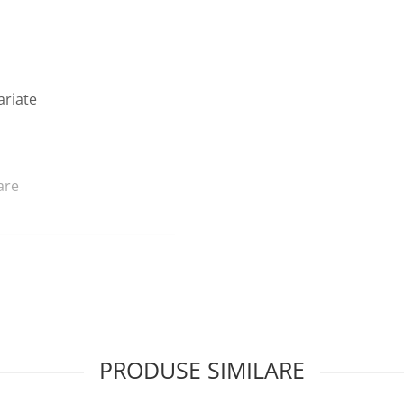
ariate
are
ditivă și tactilă)
dere
PRODUSE SIMILARE