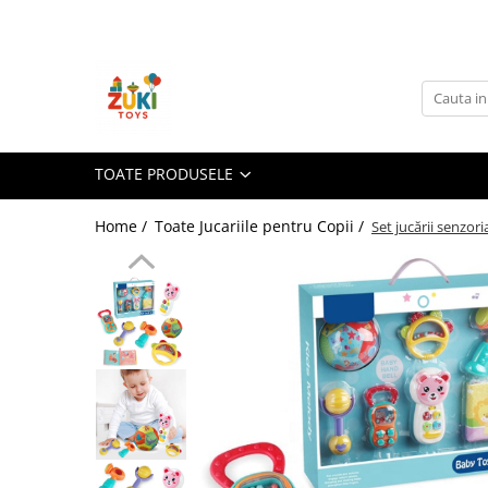
Toate Produsele
Jucarii pentru calatorii
Pachete ZukiToys
Recomandari Zuki
TOATE PRODUSELE
Cadouri pentru Copii
Home /
Toate Jucariile pentru Copii /
Set jucării senzor
Cadouri Aniversare
Cadouri de Sarbatori
Cadouri dupa Buget
Cadouri sub 59 lei
Cadouri sub 99 lei
Cadouri sub 149 lei
Jucarii pe Varsta Copilului
0–12 luni
1–2 ani