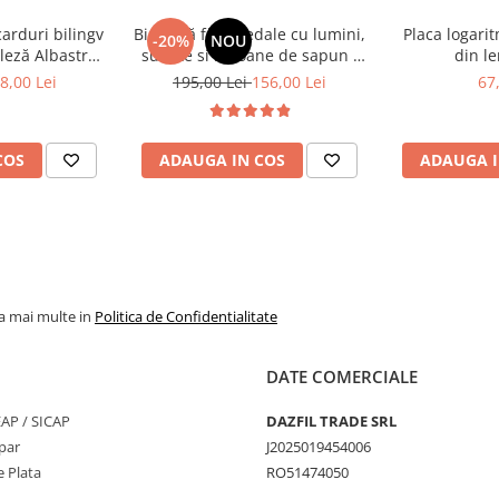
carduri bilingv
Bicicletă fără pedale cu lumini,
Placa logari
-20%
NOU
leză Albastru
sunete si baloane de sapun -
din le
e pentru bebeluși
448 cuvinte)
roz
8,00 Lei
195,00 Lei
156,00 Lei
67
COS
ADAUGA IN COS
ADAUGA I
la mai multe in
Politica de Confidentialitate
DATE COMERCIALE
SEAP / SICAP
DAZFIL TRADE SRL
par
J2025019454006
 Plata
RO51474050