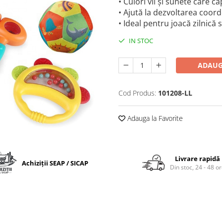
• Culori vii și sunete care 
• Ajută la dezvoltarea coord
• Ideal pentru joacă zilnică 
IN STOC
ADAUG
Cod Produs:
101208-LL
Adauga la Favorite
Livrare rapidă
Achiziții SEAP / SICAP
Din stoc, 24 - 48 o