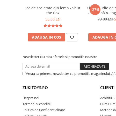
• Susține dezvoltarea atenției și concentrării
Trenulete & Seturi Feroviare
• Creează experiențe interactive variate
Joc de societate din lemn - Shut
Cititor audio de 
Invatare prin Joaca
-27%
the Box
- Română & Eng
• Face parte din categoria de jucarii educativ
Jucarii pentru Dezvoltare
(224 carduri / 
55,00 Lei
79,00 Lei
5
🎯 Ideal pentru:
ADAUGA IN COS
ADAUGA IN 
• Bebeluși de la 3 luni+
• Joacă acasă sau în deplasare
• Dezvoltare senzorială timpurie
Newsletter
Nu rata ofertele si promotiile noastre
• Cadouri utile pentru nou-născuți
Vreau sa primesc newsletter cu promotiile magazinului. Af
ZUKITOYS.RO
CLIENTI
Despre noi
Achizitii 
Termeni si conditii
Cum Cum
Politica de Confidentialitate
Metode de
Politica Cookies
Livrare