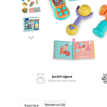
2–3 ani
3–4 ani
4–6 ani
6–8 ani
Jucarii sub 59 lei
Carti & Activitati pentru Copii
Busy Book & Carti Interactive
Carti de Colorat & Activitati
Creative
Distribuie
Carti cu Apa & Reutilizabile
pe
Camera Copilului
Facebook
Jucării sigure
Balansoare & Covorase de Joaca
Materiale non-toxice
Carusele & Jucarii pentru Patut
Corturi & Spatii de Joaca
Depozitare & Organizare Jucarii
Review-uri
(0)
Descriere