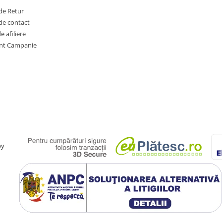
de Retur
de contact
 afiliere
nt Campanie
by