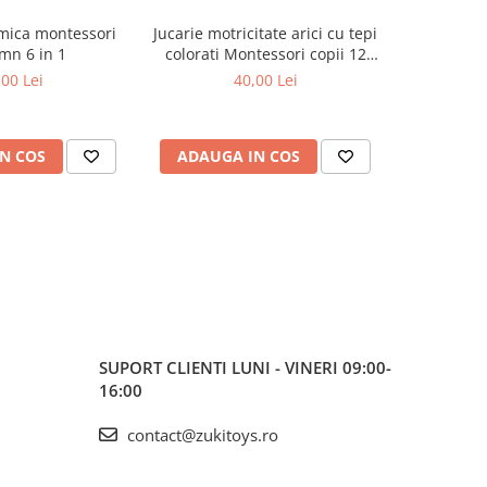
tmica montessori
Jucarie motricitate arici cu tepi
Joc de s
mn 6 in 1
colorati Montessori copii 12
Montes
luni+
,00 Lei
40,00 Lei
N COS
ADAUGA IN COS
ADAUG
SUPORT CLIENTI
LUNI - VINERI 09:00-
16:00
contact@zukitoys.ro