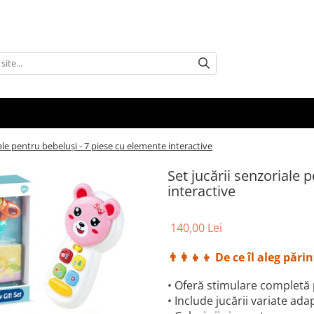
iale pentru bebeluși - 7 piese cu elemente interactive
Set jucării senzoriale 
interactive
140,00 Lei
👨‍👩‍👧‍👦 De ce îl aleg părin
• Oferă stimulare completă
• Include jucării variate ad