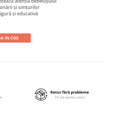
captează atenția bebelușului
onării și simțurilor
sigură și educativă
A IN COS
Retur fără probleme
re
14 zile pentru retur