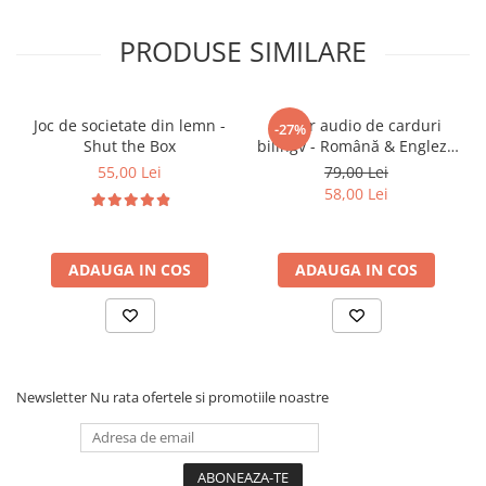
• Stimulează motricitatea fină și manipularea
obiectelor
PRODUSE SIMILARE
• Încurajează imaginația și jocul de rol
• Susține dezvoltarea senzorială (tactilă și auditivă)
• Ajută la recunoașterea culorilor și formelor
Joc de societate din lemn -
Cititor audio de carduri
-27%
• Încurajează explorarea și curiozitatea
Shut the Box
bilingv - Română & Engleză
• Susține dezvoltarea socială prin joc interactiv
Albastru (224 carduri / 448
55,00 Lei
79,00 Lei
cuvinte)
• Face parte din categoria de jucarii educative
58,00 Lei
pentru bebeluși
ADAUGA IN COS
ADAUGA IN COS
🎯 Ideal pentru:
• Bebeluși de la 12 luni+
• Joacă senzorială și interactivă
• Activități pe covoraș sau podea
Newsletter
Nu rata ofertele si promotiile noastre
• Cadouri utile pentru copii mici