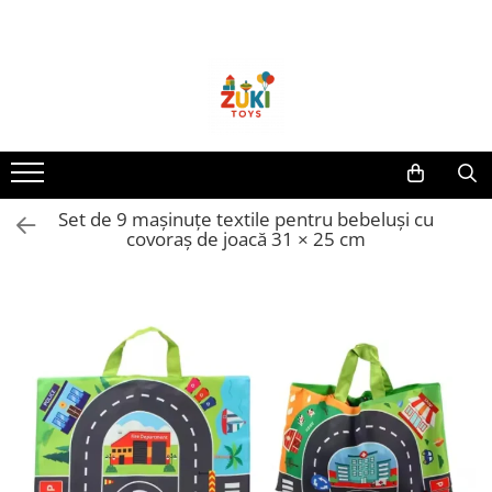
Toate Produsele
Jucarii pentru calatorii
Pachete ZukiToys
Recomandari Zuki
Cadouri pentru Copii
Set de 9 mașinuțe textile pentru bebeluși cu
Cadouri Aniversare
covoraș de joacă 31 × 25 cm
Cadouri de Sarbatori
Cadouri dupa Buget
Cadouri sub 59 lei
Cadouri sub 99 lei
Cadouri sub 149 lei
Jucarii pe Varsta Copilului
0–12 luni
1–2 ani