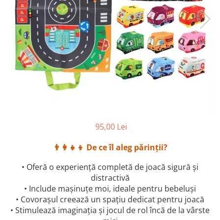
2–3 ani
3–4 ani
4–6 ani
6–8 ani
Jucarii sub 59 lei
Carti & Activitati pentru Copii
Busy Book & Carti Interactive
Carti de Colorat & Activitati
Creative
95,00 Lei
Carti cu Apa & Reutilizabile
👨‍👩‍👧‍👦 De ce îl aleg părinții?
Camera Copilului
Balansoare & Covorase de Joaca
• Oferă o experiență completă de joacă sigură și
distractivă
Carusele & Jucarii pentru Patut
• Include mașinuțe moi, ideale pentru bebeluși
Corturi & Spatii de Joaca
• Covorașul creează un spațiu dedicat pentru joacă
• Stimulează imaginația și jocul de rol încă de la vârste
Depozitare & Organizare Jucarii