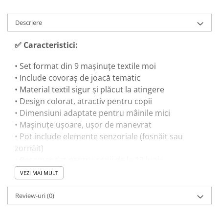
Trenulete & Seturi Feroviare
Invatare prin Joaca
Descriere
Jucarii pentru Dezvoltare
✅ Caracteristici:
• Set format din 9 mașinuțe textile moi
• Include covoraș de joacă tematic
• Material textil sigur și plăcut la atingere
• Design colorat, atractiv pentru copii
• Dimensiuni adaptate pentru mâinile mici
• Mașinuțe ușoare, ușor de manevrat
• Pot include elemente senzoriale (fosnăit sau
zornăit)
• Recomandat pentru copii de la 12 luni+
VEZI MAI MULT
🎓 Beneficii educaționale:
Review-uri
(0)
• Dezvoltă coordonarea mână-ochi