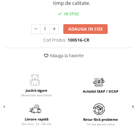
timp de calitate.
Masinute Electrice
Role si Skateboard
IN STOC
Trotinete & Triciclete pentru Copii
Joaca de Vara & Apa
ADAUGA IN COS
Piscina & Joaca cu Apa
Cod Produs:
100516-CR
Colaci & Saltele Gonflabile
Jucarii pentru Plaja
Adauga la Favorite
Joaca in Aer Liber
Toate Jucariile pentru Copii
Jucarii Educative & Invatare
Jucării sigure
Jucarii Interactive & Sensoriale
Achiziții SEAP / SICAP
Materiale non-toxice
Jucarii pentru Bebe (0–2 ani)
Jocuri de Constructie & Asamblare
Puzzle & Jocuri de Logica
Livrare rapidă
Retur fără probleme
Din stoc, 24 - 48 ore
14 zile pentru retur
Jucarii din Lemn Natural