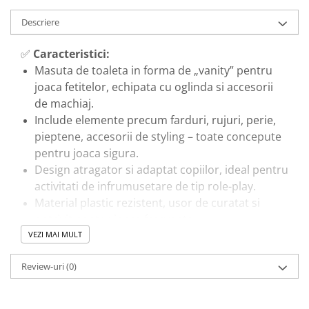
Trenulete & Seturi Feroviare
Descriere
Invatare prin Joaca
Jucarii pentru Dezvoltare
✅
Caracteristici:
Masuta de toaleta in forma de „vanity” pentru
joaca fetitelor, echipata cu oglinda si accesorii
de machiaj.
Include elemente precum farduri, rujuri, perie,
pieptene, accesorii de styling – toate concepute
pentru joaca sigura.
Design atragator si adaptat copiilor, ideal pentru
activitati de infrumusetare de tip role-play.
Material plastic rezistent, usor de curatat si
potrivit pentru joaca frecventa.
Spațiu de joacă special, care incurajeaza
VEZI MAI MULT
organizarea si mentinerea ordinii prin
Review-uri
(0)
depozitarea accesoriilor.
🎓
Beneficii educationale & recreative:
Stimuleaza
creativitatea
si imaginatia copiilor