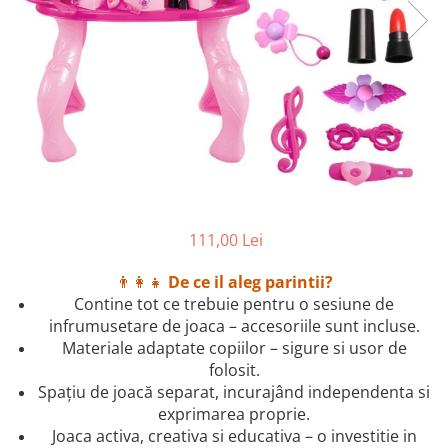
2–3 ani
3–4 ani
4–6 ani
6–8 ani
Jucarii sub 59 lei
Carti & Activitati pentru Copii
Busy Book & Carti Interactive
Carti de Colorat & Activitati
111,00 Lei
Creative
Carti cu Apa & Reutilizabile
👨‍👩‍👧
De ce il aleg parintii?
Contine tot ce trebuie pentru o sesiune de
Camera Copilului
infrumusetare de joaca – accesoriile sunt incluse.
Balansoare & Covorase de Joaca
Materiale adaptate copiilor – sigure si usor de
Carusele & Jucarii pentru Patut
folosit.
Spațiu de joacă separat, incurajând independenta si
Corturi & Spatii de Joaca
exprimarea proprie.
Depozitare & Organizare Jucarii
Joaca activa, creativa si educativa – o investitie in