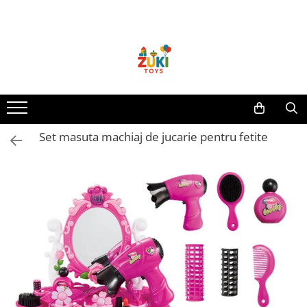
Toate Produsele
Jucarii pentru calatorii
Pachete ZukiToys
Recomandari Zuki
Cadouri pentru Copii
Set masuta machiaj de jucarie pentru fetite
Cadouri Aniversare
Cadouri de Sarbatori
Cadouri dupa Buget
Cadouri sub 59 lei
Cadouri sub 99 lei
Cadouri sub 149 lei
Jucarii pe Varsta Copilului
0–12 luni
1–2 ani