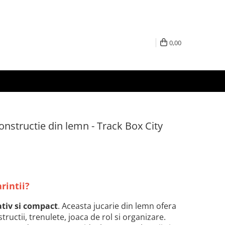
0,00
constructie din lemn - Track Box City
arintii?
ativ si compact
. Aceasta jucarie din lemn ofera
ructii, trenulete, joaca de rol si organizare.