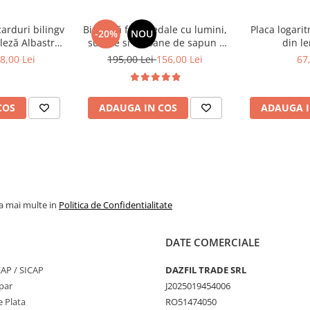
i
motricitatea fina
carduri bilingv
Bicicletă fără pedale cu lumini,
Placa logari
-20%
NOU
darea
leză Albastru
sunete si baloane de sapun -
din le
 despre constructii, forme
448 cuvinte)
roz
8,00 Lei
195,00 Lei
156,00 Lei
67
COS
ADAUGA IN COS
ADAUGA I
tila si usor de
la mai multe in
Politica de Confidentialitate
tori
DATE COMERCIALE
SEAP / SICAP
DAZFIL TRADE SRL
par
J2025019454006
 Plata
RO51474050