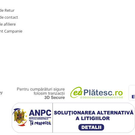
de Retur
de contact
 afiliere
nt Campanie
by