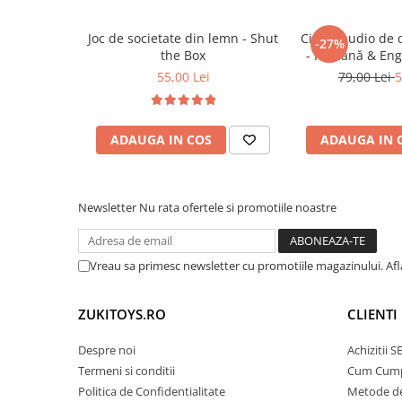
Trenulete & Seturi Feroviare
organizarea cuburilor
Imbunatateste
coordonarea mana-ochi
s
Invatare prin Joaca
Joc de societate din lemn - Shut
Cititor audio de 
-27%
Incurajeaza jocul de rol, cooperarea si rab
the Box
- Română & Eng
Jucarii pentru Dezvoltare
Ideal pentru introducerea primelor notiuni
(224 carduri / 
55,00 Lei
79,00 Lei
5
si culori
ADAUGA IN COS
ADAUGA IN 
🎯
Ideal pentru:
Copii intre 3 si 7 ani
Newsletter
Nu rata ofertele si promotiile noastre
Parinti care cauta o jucarie educativa, versa
transportat
Activitati educative acasa sau in deplasare
Vreau sa primesc newsletter cu promotiile magazinului. Af
Cadou inspirat pentru aniversari sau sarba
ZUKITOYS.RO
CLIENTI
Despre noi
Achizitii 
Termeni si conditii
Cum Cum
Politica de Confidentialitate
Metode de