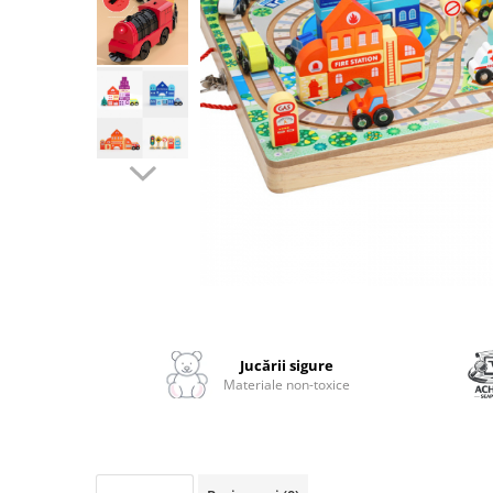
2–3 ani
3–4 ani
4–6 ani
6–8 ani
Jucarii sub 59 lei
Carti & Activitati pentru Copii
Busy Book & Carti Interactive
Carti de Colorat & Activitati
Creative
Distribuie
Carti cu Apa & Reutilizabile
pe
Camera Copilului
Facebook
Jucării sigure
Balansoare & Covorase de Joaca
Materiale non-toxice
Carusele & Jucarii pentru Patut
Corturi & Spatii de Joaca
Depozitare & Organizare Jucarii