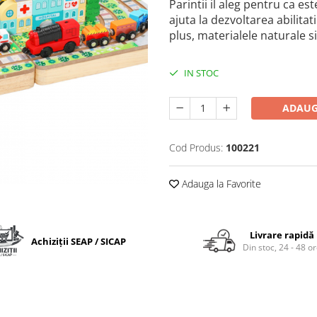
Parintii il aleg pentru ca es
ajuta la dezvoltarea abilitat
plus, materialele naturale s
IN STOC
ADAUG
Cod Produs:
100221
Adauga la Favorite
Livrare rapidă
Achiziții SEAP / SICAP
Din stoc, 24 - 48 o