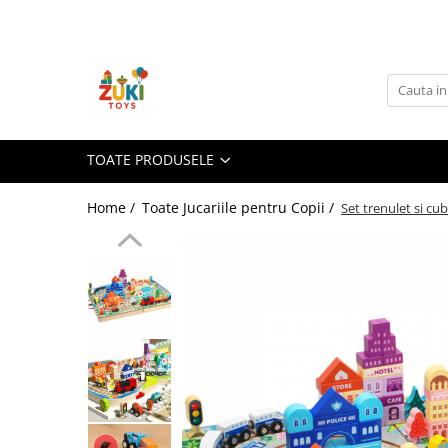
Toate Produsele
Jucarii pentru calatorii
Pachete ZukiToys
Recomandari Zuki
TOATE PRODUSELE
Cadouri pentru Copii
Home /
Toate Jucariile pentru Copii /
Set trenulet si cu
Cadouri Aniversare
Cadouri de Sarbatori
Cadouri dupa Buget
Cadouri sub 59 lei
Cadouri sub 99 lei
Cadouri sub 149 lei
Jucarii pe Varsta Copilului
0–12 luni
1–2 ani