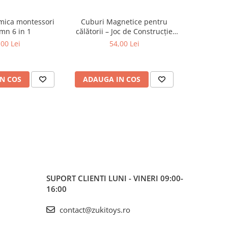
tmica montessori
Cuburi Magnetice pentru
Set figu
mn 6 in 1
călătorii – Joc de Construcție
anima
STEM, 3 ani+
m
,00 Lei
54,00 Lei
N COS
ADAUGA IN COS
ADAUG
SUPORT CLIENTI
LUNI - VINERI 09:00-
16:00
contact@zukitoys.ro