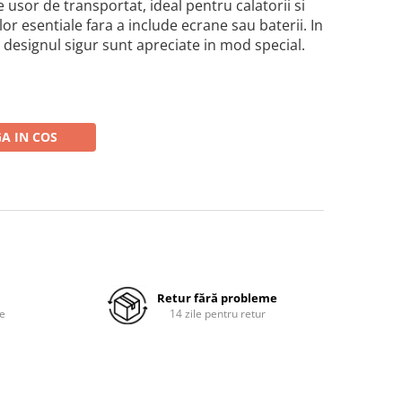
te usor de transportat, ideal pentru calatorii si
ilor esentiale fara a include ecrane sau baterii. In
i designul sigur sunt apreciate in mod special.
A IN COS
Retur fără probleme
re
14 zile pentru retur