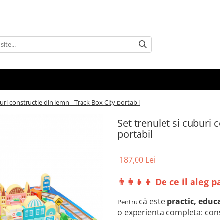
buri constructie din lemn - Track Box City portabil
Set trenulet si cuburi 
portabil
187,00 Lei
👨‍👩‍👧‍👦 De ce il aleg p
că este
practic, educ
Pentru
o experienta completa: const