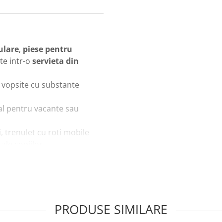
ulare
,
piese pentru
te intr-o
servieta din
, vopsite cu substante
eal pentru vacante sau
, trenulet cu roti mobile
ale copiilor
ermitand copiilor sa
PRODUSE SIMILARE
montarea traseului si