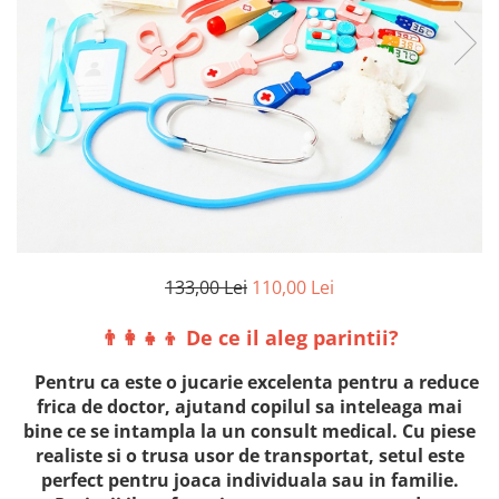
2–3 ani
3–4 ani
4–6 ani
6–8 ani
Jucarii sub 59 lei
Carti & Activitati pentru Copii
Busy Book & Carti Interactive
Carti de Colorat & Activitati
Creative
133,00 Lei
110,00 Lei
Carti cu Apa & Reutilizabile
👨‍👩‍👧‍👦 De ce il aleg parintii?
Camera Copilului
Balansoare & Covorase de Joaca
Pentru ca este o jucarie excelenta pentru a
reduce
frica de doctor
, ajutand copilul sa inteleaga mai
Carusele & Jucarii pentru Patut
bine ce se intampla la un consult medical. Cu piese
Corturi & Spatii de Joaca
realiste si o trusa usor de transportat, setul este
perfect pentru joaca individuala sau in familie.
Depozitare & Organizare Jucarii