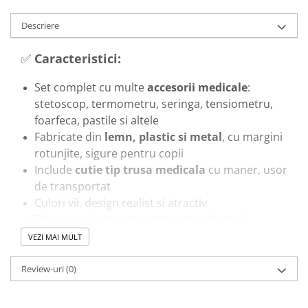
Trenulete & Seturi Feroviare
Invatare prin Joaca
Descriere
Jucarii pentru Dezvoltare
✅
Caracteristici:
Set complet cu multe
accesorii medicale
:
stetoscop, termometru, seringa, tensiometru,
foarfeca, pastile si altele
Fabricate din
lemn, plastic si metal
, cu margini
rotunjite, sigure pentru copii
Include
cutie tip trusa medicala
cu maner, usor
de transportat
Culori vii, design realist si atractiv
Dimensiuni potrivite pentru mainile mici
Potrivit pentru copii de
3 ani+
VEZI MAI MULT
🎓
Beneficii educationale:
Review-uri
(0)
Dezvolta imaginatia si creativitatea
prin joc