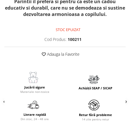
Parintii il prefera si pentru ca este un
cadou
Masinute Electrice
educativ si durabil
, care nu se demodeaza si sustine
Role si Skateboard
dezvoltarea armonioasa a copilului.
Trotinete & Triciclete pentru Copii
Joaca de Vara & Apa
STOC EPUIZAT
Piscina & Joaca cu Apa
Cod Produs:
100211
Colaci & Saltele Gonflabile
Jucarii pentru Plaja
Adauga la Favorite
Joaca in Aer Liber
Toate Jucariile pentru Copii
Jucarii Educative & Invatare
Jucarii Interactive & Sensoriale
Jucării sigure
Achiziții SEAP / SICAP
Materiale non-toxice
Jucarii pentru Bebe (0–2 ani)
Jocuri de Constructie & Asamblare
Puzzle & Jocuri de Logica
Livrare rapidă
Retur fără probleme
Din stoc, 24 - 48 ore
14 zile pentru retur
Jucarii din Lemn Natural