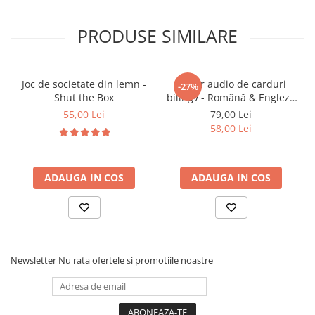
🎓 Beneficii educaționale:
PRODUSE SIMILARE
• Dezvoltă motricitatea fină și dexteritatea
• Stimulează gândirea logică și rezolvarea
problemelor
Joc de societate din lemn -
Cititor audio de carduri
-27%
• Încurajează recunoașterea formelor geometrice
Shut the Box
bilingv - Română & Engleză
și culorilor
Albastru (224 carduri / 448
55,00 Lei
79,00 Lei
cuvinte)
• Susține coordonarea mână-ochi prin sortare și
58,00 Lei
potrivire
• Îmbunătățește atenția și concentrarea
• Dezvoltă răbdarea și capacitatea de organizare
ADAUGA IN COS
ADAUGA IN COS
• Încurajează învățarea prin joacă practică și
explorare
• Face parte din categoria jucarii educative pentru
dezvoltare cognitivă și senzorială
Newsletter
Nu rata ofertele si promotiile noastre
🎯 Ideal pentru: