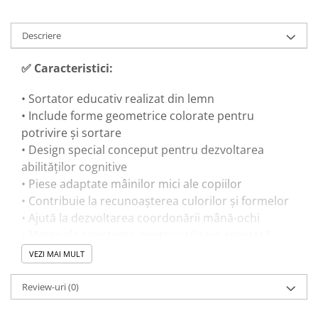
Descriere
✅ Caracteristici:
• Sortator educativ realizat din lemn
• Include forme geometrice colorate pentru
potrivire și sortare
• Design special conceput pentru dezvoltarea
abilităților cognitive
• Piese adaptate mâinilor mici ale copiilor
• Contribuie la recunoașterea culorilor și formelor
• Ajută la dezvoltarea coordonării mână-ochi
• Materiale rezistente pentru utilizare repetată
• Potrivit pentru activități individuale sau împreună
VEZI MAI MULT
cu părinții
• Design colorat și atractiv pentru copii mici
Review-uri
(0)