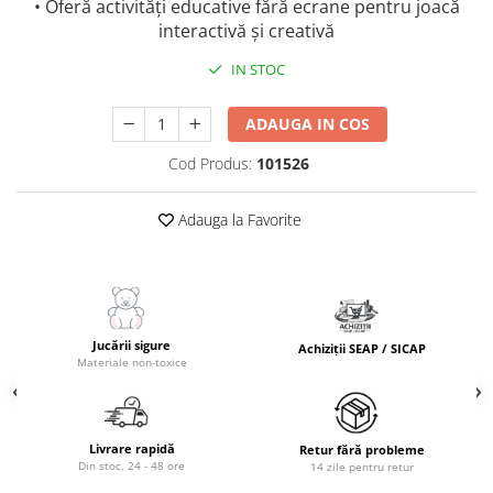
• Oferă activități educative fără ecrane pentru joacă
interactivă și creativă
IN STOC
ADAUGA IN COS
Cod Produs:
101526
Adauga la Favorite
Jucării sigure
Achiziții SEAP / SICAP
Materiale non-toxice
Livrare rapidă
Retur fără probleme
Din stoc, 24 - 48 ore
14 zile pentru retur