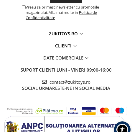
• Copii cu vârsta între 1 și 4 ani
Vreau sa primesc newsletter cu promotiile
• Dezvoltarea motricității fine și coordonării
magazinului. Afla mai multe in
Politica de
• Activități educative acasă sau la grădiniță
Confidentialitate
• Cadouri educative pentru băieți și fete
ZUKITOYS.RO
CLIENTI
DATE COMERCIALE
SUPORT CLIENTI
LUNI - VINERI 09:00-16:00
contact@zukitoys.ro
SOCIAL
URMARESTE-NE IN SOCIAL MEDIA