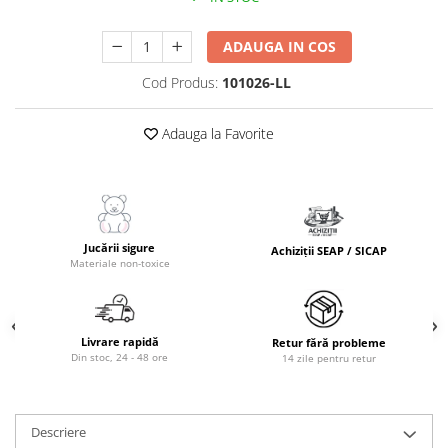
ADAUGA IN COS
Cod Produs:
101026-LL
Adauga la Favorite
Jucării sigure
Achiziții SEAP / SICAP
Materiale non-toxice
Livrare rapidă
Retur fără probleme
Din stoc, 24 - 48 ore
14 zile pentru retur
Descriere