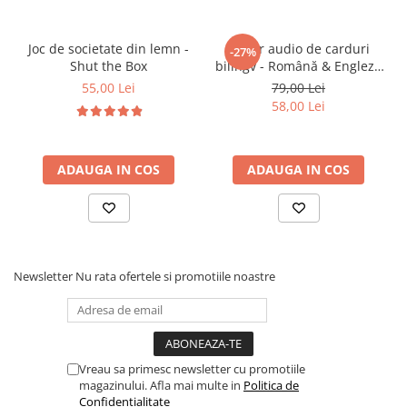
• încurajează împărțirea și cooperarea
• face parte din categoria de
jucarii educative
Joc de societate din lemn -
Cititor audio de carduri
-27%
Shut the Box
bilingv - Română & Engleză
Albastru (224 carduri / 448
55,00 Lei
79,00 Lei
🎯
Ideal pentru:
cuvinte)
58,00 Lei
• copii 2-5 ani
• activități educative acasă sau la grădiniță
ADAUGA IN COS
ADAUGA IN COS
• jocuri de rol și servire deserturi
• dezvoltarea limbajului și interacțiunii
• cadouri educative și creative
Newsletter
Nu rata ofertele si promotiile noastre
Vreau sa primesc newsletter cu promotiile
magazinului. Afla mai multe in
Politica de
Confidentialitate