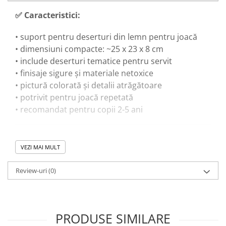
✅
Caracteristici:
• suport pentru deserturi din lemn pentru joacă
• dimensiuni compacte: ~25 x 23 x 8 cm
• include deserturi tematice pentru servit
• finisaje sigure și materiale netoxice
• pictură colorată și detalii atrăgătoare
• potrivit pentru joacă repetată
• recomandat pentru copii 2-5 ani
🎓
Beneficii educaționale:
VEZI MAI MULT
• dezvoltă coordonarea mână-ochi și motricitatea
Review-uri
(0)
fină
• stimulează jocul simbolic și creativ
• încurajează comunicarea și limbajul în dialoguri
de joacă
PRODUSE SIMILARE
• sprijină înțelegerea rutinei și a rolurilor sociale