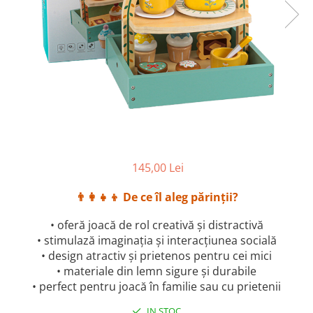
145,00 Lei
👨‍👩‍👧‍👦
De ce îl aleg părinții?
• oferă joacă de rol creativă și distractivă
• stimulază imaginația și interacțiunea socială
• design atractiv și prietenos pentru cei mici
• materiale din lemn sigure și durabile
• perfect pentru joacă în familie sau cu prietenii
IN STOC