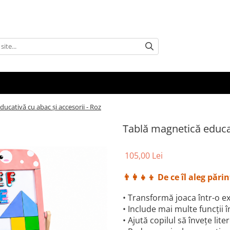
ucativă cu abac și accesorii - Roz
Tablă magnetică educat
105,00 Lei
👨‍👩‍👧‍👦 De ce îl aleg părin
• Transformă joaca într-o 
• Include mai multe funcții 
• Ajută copilul să învețe lite