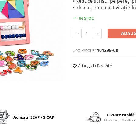
• Reduce scrisul pe pereți p
• Ideală pentru activități zil
IN STOC
ADAUG
Cod Produs:
101395-CR
Adauga la Favorite
Livrare rapidă
Achiziții SEAP / SICAP
Din stoc, 24 - 48 o