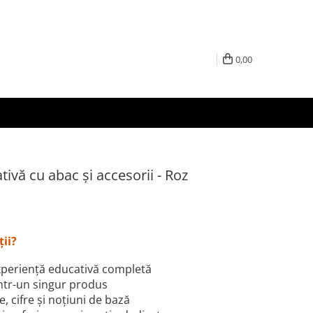
0,00
ivă cu abac și accesorii - Roz
ții?
experiență educativă completă
într-un singur produs
re, cifre și noțiuni de bază