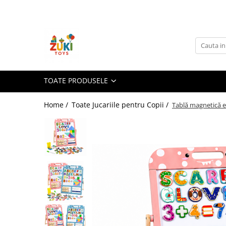
Toate Produsele
Jucarii pentru calatorii
Pachete ZukiToys
Recomandari Zuki
TOATE PRODUSELE
Cadouri pentru Copii
Home /
Toate Jucariile pentru Copii /
Tablă magnetică ed
Cadouri Aniversare
Cadouri de Sarbatori
Cadouri dupa Buget
Cadouri sub 59 lei
Cadouri sub 99 lei
Cadouri sub 149 lei
Jucarii pe Varsta Copilului
0–12 luni
1–2 ani