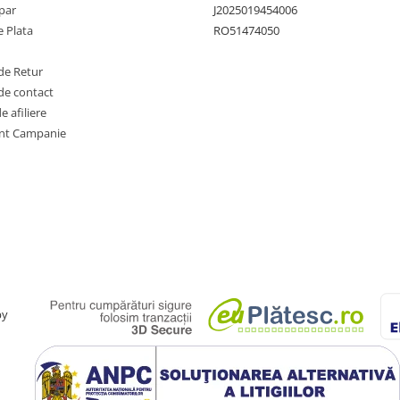
par
J2025019454006
 Plata
RO51474050
de Retur
de contact
 afiliere
nt Campanie
by