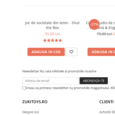
Trenulete & Seturi Feroviare
• Favorizează învățarea prin joacă – categorie 
Invatare prin Joaca
• Crește capacitatea de concentrare și atenție
Jucarii pentru Dezvoltare
Joc de societate din lemn - Shut
Cititor audio de 
-27%
🎯 Ideal pentru:
the Box
- Română & Eng
(224 carduri / 
55,00 Lei
79,00 Lei
5
• Copii între 3 și 7 ani
• Activități educative acasă sau la grădiniță
• Învățarea scrisului, desenului și calculelor
ADAUGA IN COS
ADAUGA IN 
• Cadou util și educativ
Newsletter
Nu rata ofertele si promotiile noastre
Vreau sa primesc newsletter cu promotiile magazinului. Af
ZUKITOYS.RO
CLIENTI
Despre noi
Achizitii 