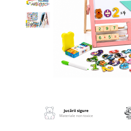
2–3 ani
3–4 ani
4–6 ani
6–8 ani
Jucarii sub 59 lei
Carti & Activitati pentru Copii
Busy Book & Carti Interactive
Carti de Colorat & Activitati
Creative
Carti cu Apa & Reutilizabile
Camera Copilului
Distribuie
Balansoare & Covorase de Joaca
pe
Carusele & Jucarii pentru Patut
Facebook
Jucării sigure
Materiale non-toxice
Corturi & Spatii de Joaca
Depozitare & Organizare Jucarii