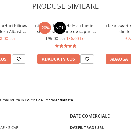
PRODUSE SIMILARE
jucarii educative
carduri bilingv
Bicicletă fără pedale cu lumini,
Placa logari
-20%
NOU
leză Albastru
sunete si baloane de sapun -
din le
448 cuvinte)
roz
8,00 Lei
195,00 Lei
156,00 Lei
67
COS
ADAUGA IN COS
ADAUGA I
la mai multe in
Politica de Confidentialitate
DATE COMERCIALE
SEAP / SICAP
DAZFIL TRADE SRL