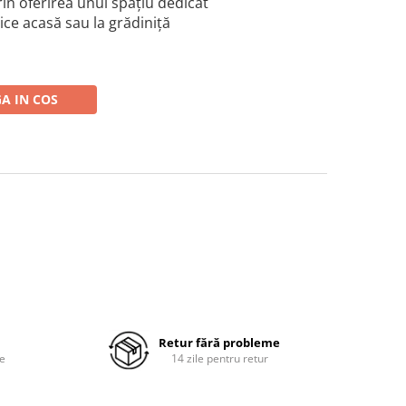
rin oferirea unui spațiu dedicat
nice acasă sau la grădiniță
A IN COS
Retur fără probleme
re
14 zile pentru retur