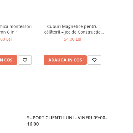
tmica montessori
Cuburi Magnetice pentru
Set figu
mn 6 in 1
călătorii – Joc de Construcție
anima
STEM, 3 ani+
m
,00 Lei
54,00 Lei
N COS
ADAUGA IN COS
ADAUG
SUPORT CLIENTI
LUNI - VINERI 09:00-
16:00