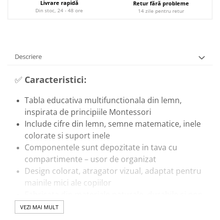
Livrare rapidă
Retur fără probleme
Din stoc, 24 - 48 ore
14 zile pentru retur
Descriere
✅
Caracteristici:
Tabla educativa multifunctionala din lemn,
inspirata de principiile Montessori
Include cifre din lemn, semne matematice, inele
colorate si suport inele
Componentele sunt depozitate in tava cu
compartimente – usor de organizat
Design colorat, atragator vizual, adaptat pentru
mainile mici ale copiilor
Fabricata din materiale naturale, durabile si non-
toxice
VEZI MAI MULT