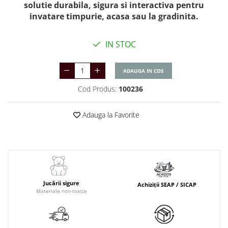
solutie durabila, sigura si interactiva pentru
invatare timpurie, acasa sau la gradinita.
IN STOC
ADAUGA IN COS
Cod Produs:
100236
Adauga la Favorite
Jucării sigure
Achiziții SEAP / SICAP
Materiale non-toxice