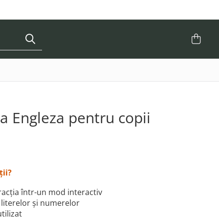
ba Engleza pentru copii
ții?
acția într-un mod interactiv
literelor și numerelor
tilizat