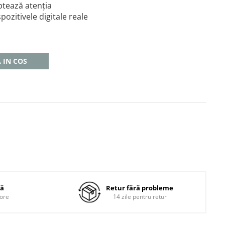
ptează atenția
spozitivele digitale reale
 IN COS
dă
Retur fără probleme
 ore
14 zile pentru retur