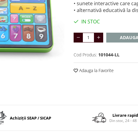
• sunete interactive care ca
• alternativă educativă la di
IN STOC
ADAUGA
Cod Produs:
101044-LL
Adauga la Favorite
Livrare rapi
Achiziții SEAP / SICAP
Din stoc, 24 - 48