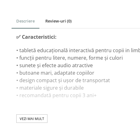
Corturi & Spatii de Joaca
Depozitare & Organizare
Descriere
Review-uri
(0)
Jucarii
Masinute Electrice
✅
Caracteristici:
Role si Skateboard
• tabletă educațională interactivă pentru copii in li
Trotinete & Triciclete pentru Copii
• funcții pentru litere, numere, forme și culori
Joaca de Vara & Apa
• sunete și efecte audio atractive
Piscina & Joaca cu Apa
• butoane mari, adaptate copiilor
Colaci & Saltele Gonflabile
• design compact și ușor de transportat
• materiale sigure și durabile
Jucarii pentru Plaja
• recomandată pentru copii 3 ani+
Joaca in Aer Liber
Toate Jucariile pentru Copii
🎓
Beneficii educaționale:
Jucarii Educative & Invatare
VEZI MAI MULT
• dezvoltă recunoașterea literelor și numerelor
Jucarii Interactive &
Sensoriale
• stimulează coordonarea mână-ochi