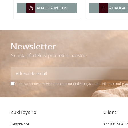
ADAUGA IN COS
ADAUGA 
Newsletter
Nu rata ofertele si promotiile noastre
Vreau sa primesc newsletter cu promotiile magazinului. Afla mai multe i
ZukiToys.ro
Clienti
Despre noi
Achizitii SEAP 