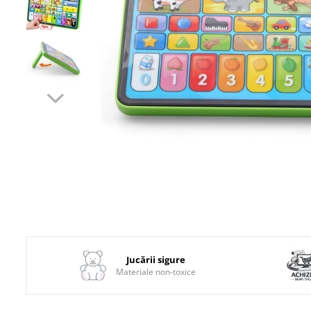
1–2 ani
2–3 ani
3–4 ani
4–6 ani
6–8 ani
Jucarii sub 59 lei
Carti & Activitati pentru Copii
Busy Book & Carti Interactive
Carti de Colorat & Activitati
Creative
Carti cu Apa & Reutilizabile
Distribuie
pe
Camera Copilului
Facebook
Balansoare & Covorase de
Jucării sigure
Joaca
Materiale non-toxice
Carusele & Jucarii pentru
Patut