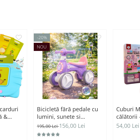
-20%
NOU
 carduri
Bicicletă fără pedale cu
Cuburi M
ă &
lumini, sunete si
călătorii
u (224
baloane de sapun - roz
Construc
i
156,00 Lei
54,00 Lei
195,00 Lei
vinte)