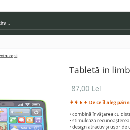
entru copii
Tabletă in lim
87,00 Lei
👨‍👩‍👧‍👦
De ce îl aleg părin
• combină învățarea cu distr
• stimulează recunoașterea 
• design atractiv și ușor de u