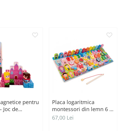
agnetice pentru
Placa logaritmica
S
 – Joc de
montessori din lemn 6 in
1
ție STEM, 3 ani+
1
m
67,00 Lei
5