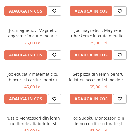
ADAUGA IN COS
ADAUGA IN COS
Joc magnetic ,, Magnetic
Joc magnetic ,, Magnetic
Tangram " în cutie metalică
Checkers " în cutie metalică
pentru călătorii
pentru călătorii
25,00 Lei
25,00 Lei
ADAUGA IN COS
ADAUGA IN COS
Joc educativ matematic cu
Set pizza din lemn pentru
blocuri și carduri pentru
feliat cu accesorii și joc de rol,
operații aritmetice
24 piese
45,00 Lei
95,00 Lei
ADAUGA IN COS
ADAUGA IN COS
Puzzle Montessori din lemn
Joc Sudoku Montessori din
cu literele alfabetului și
lemn cu cifre colorate și
potrivire forme
carduri de provocare
62,00 Lei
63,00 Lei