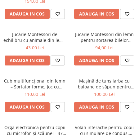
154,00 Lei
ADAUGA IN COS
ADAUGA IN COS
Jucărie Montessori de
Jucarie Montessori din lemn
echilibru cu animale din lemn
pentru sortarea bilelor
pentru coordonare și logică
colorate
43,00 Lei
94,00 Lei
ADAUGA IN COS
ADAUGA IN COS
Cub multifuncțional din lemn
Mașină de tuns iarba cu
– Sortator forme, joc cu
baloane de săpun pentru
ciocănel și bile
copii
110,00 Lei
100,00 Lei
ADAUGA IN COS
ADAUGA IN COS
Orgă electronică pentru copii
Volan interactiv pentru copii
cu microfon și scăunel - 37
cu simulare de condus,