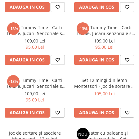
Masinute Electrice
ADAUGA IN COS
ADAUGA IN COS
Role si Skateboard
Trotinete & Triciclete pentru Copii
Perna Tummy-Time - Carti
Perna Tummy-Time - Carti
Joaca de Vara & Apa
-13%
-13%
Textile, Jucarii Senzoriale si
Textile, Jucarii Senzoriale si
Piscina & Joaca cu Apa
sunete - verde
sunete - albastru
109,00 Lei
109,00 Lei
Colaci & Saltele Gonflabile
95,00 Lei
95,00 Lei
Jucarii pentru Plaja
ADAUGA IN COS
ADAUGA IN COS
Joaca in Aer Liber
Toate Jucariile pentru Copii
Perna Tummy-Time - Carti
Set 12 mingi din lemn
-13%
Jucarii Educative & Invatare
Textile, Jucarii Senzoriale si
Montessori - joc de sortare și
sunete - roz
numărare
Jucarii Interactive & Sensoriale
109,00 Lei
105,00 Lei
95,00 Lei
Jucarii pentru Bebe (0–2 ani)
Jocuri de Constructie & Asamblare
ADAUGA IN COS
ADAUGA IN COS
Puzzle & Jocuri de Logica
Jucarii din Lemn Natural
Joc de sortare și asociere
Lansator cu baloane și
NOU
Montessori - 12 culori
rachete spațiale – Set