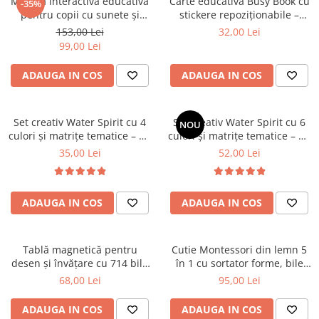
Măsuță interactivă educativă
Carte educativă Busy Book cu
-35%
pentru copii cu sunete și
stickere repoziționabile –
activități multifuncționale
Asocieri de meserii
153,00 Lei
32,00 Lei
99,00 Lei
ADAUGA IN COS
ADAUGA IN COS
Set creativ Water Spirit cu 4
Set creativ Water Spirit cu 6
NOU
culori și matrițe tematice – Kit
culori și matrițe tematice – Kit
pentru figurine gelatinoase
pentru figurine gelatinoase
35,00 Lei
52,00 Lei
colorate
colorate
ADAUGA IN COS
ADAUGA IN COS
Tablă magnetică pentru
Cutie Montessori din lemn 5
desen și învățare cu 714 bile
în 1 cu sortator forme, bile
magnetice și stilou special
colorate și joc de potrivire
68,00 Lei
95,00 Lei
ADAUGA IN COS
ADAUGA IN COS