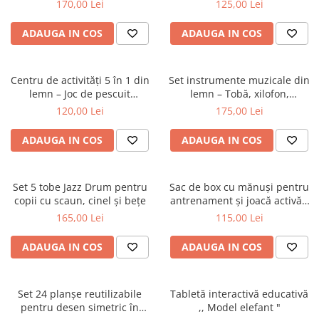
clape și ritmuri muzicale
muzică, lumini și efecte
170,00 Lei
125,00 Lei
sonore
ADAUGA IN COS
ADAUGA IN COS
Centru de activități 5 în 1 din
Set instrumente muzicale din
lemn – Joc de pescuit
lemn – Tobă, xilofon,
magnetic, xilofon și activități
tamburină și accesorii
120,00 Lei
175,00 Lei
educative
ADAUGA IN COS
ADAUGA IN COS
Set 5 tobe Jazz Drum pentru
Sac de box cu mănuși pentru
copii cu scaun, cinel și bețe
antrenament și joacă activă -
50 cm
165,00 Lei
115,00 Lei
ADAUGA IN COS
ADAUGA IN COS
Set 24 planșe reutilizabile
Tabletă interactivă educativă
pentru desen simetric în
,, Model elefant "