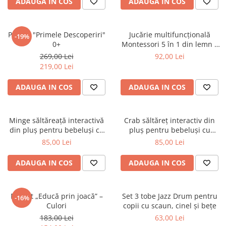
ADAUGA IN COS
ADAUGA IN COS
Pachet "Primele Descoperiri"
Jucărie multifuncțională
-19%
0+
Montessori 5 în 1 din lemn –
xilofon, joc de pescuit,
269,00 Lei
92,00 Lei
sortator, cifre și joc de rol
219,00 Lei
ADAUGA IN COS
ADAUGA IN COS
Minge săltăreață interactivă
Crab săltăreț interactiv din
din pluș pentru bebeluși cu
pluș pentru bebeluși cu
vibrații - 0+ luni
vibrații - 0+ luni
85,00 Lei
85,00 Lei
ADAUGA IN COS
ADAUGA IN COS
Pachet „Educă prin joacă” –
Set 3 tobe Jazz Drum pentru
-16%
Culori
copii cu scaun, cinel și bețe
183,00 Lei
63,00 Lei