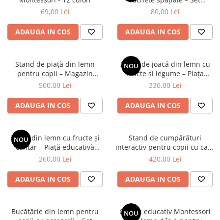
Trenulete & Seturi Feroviare
interactiv cu pompă
69,00 Lei
80,00 Lei
Invatare prin Joaca
pneumatică și vehicule, 3 ani+
ADAUGA IN COS
ADAUGA IN COS
Jucarii pentru Dezvoltare
Stand de piață din lemn
Stand de joacă din lemn cu
NOU
pentru copii – Magazin
fructe și legume – Piața
educativ de joacă
copiilor cu accesorii
500,00 Lei
330,00 Lei
ADAUGA IN COS
ADAUGA IN COS
Stand din lemn cu fructe și
Stand de cumpărături
NOU
cântar – Piață educativă
interactiv pentru copii cu casă
pentru jocuri de rol
de marcat și accesorii
260,00 Lei
420,00 Lei
ADAUGA IN COS
ADAUGA IN COS
Bucătărie din lemn pentru
Centru educativ Montessori
NOU