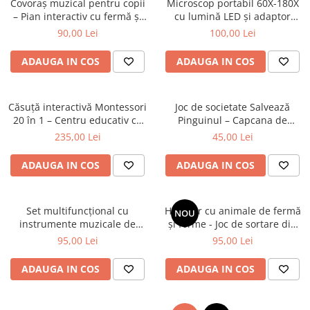
Covoraș muzical pentru copii
Microscop portabil 60X-180X
– Pian interactiv cu fermă și
cu lumină LED și adaptor
numere
pentru telefon
90,00 Lei
100,00 Lei
ADAUGA IN COS
ADAUGA IN COS
Căsuță interactivă Montessori
Joc de societate Salvează
20 în 1 – Centru educativ cu
Pinguinul – Capcana de
lumini, muzică și activități
gheață
235,00 Lei
45,00 Lei
senzoriale
ADAUGA IN COS
ADAUGA IN COS
Set multifuncțional cu
Hambar cu animale de fermă
NOU
instrumente muzicale de
și forme - Joc de sortare din
percuție pentru bebeluși - 10
lemn 18 luni +
95,00 Lei
95,00 Lei
Piese
ADAUGA IN COS
ADAUGA IN COS