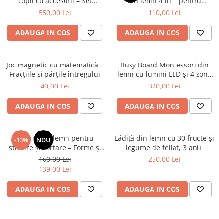
copii cu accesorii – Set
din lemn 4 în 1 pentru
complet pentru jocuri de rol
învățarea culorilor și formelor
550,00 Lei
110,00 Lei
ADAUGA IN COS
ADAUGA IN COS
Joc magnetic cu matematică –
Busy Board Montessori din
Fracțiile și părțile întregului
lemn cu lumini LED și 4 zone
de activități
40,00 Lei
320,00 Lei
ADAUGA IN COS
ADAUGA IN COS
Jucărie din lemn pentru
Lădiță din lemn cu 30 fructe și
-13%
NOU
stivuire și sortare – Forme și
legume de feliat, 3 ani+
culori, 2 ani+
160,00 Lei
250,00 Lei
139,00 Lei
ADAUGA IN COS
ADAUGA IN COS