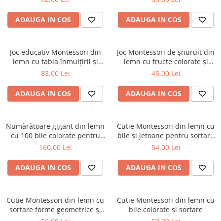
ADAUGA IN COS
ADAUGA IN COS
Joc educativ Montessori din
Joc Montessori de șnuruit din
lemn cu tabla înmulțirii și
lemn cu fructe colorate și
împărțirii, 224 piese
omidă
83,00 Lei
45,00 Lei
ADAUGA IN COS
ADAUGA IN COS
Numărătoare gigant din lemn
Cutie Montessori din lemn cu
cu 100 bile colorate pentru
bile și jetoane pentru sortare
copii
și coordonare
160,00 Lei
54,00 Lei
ADAUGA IN COS
ADAUGA IN COS
Cutie Montessori din lemn cu
Cutie Montessori din lemn cu
sortare forme geometrice și
bile colorate și sortare
sertar