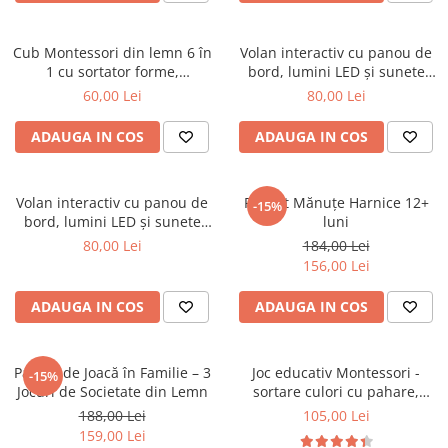
Cub Montessori din lemn 6 în
Volan interactiv cu panou de
1 cu sortator forme,
bord, lumini LED și sunete
angrenaje și activități
realiste - Galben
60,00 Lei
80,00 Lei
educative
ADAUGA IN COS
ADAUGA IN COS
Volan interactiv cu panou de
Pachet Mănuțe Harnice 12+
-15%
bord, lumini LED și sunete
luni
realiste - Roz
80,00 Lei
184,00 Lei
156,00 Lei
ADAUGA IN COS
ADAUGA IN COS
Pachet de Joacă în Familie – 3
Joc educativ Montessori -
-15%
Jocuri de Societate din Lemn
sortare culori cu pahare,
monede și bile
188,00 Lei
105,00 Lei
159,00 Lei