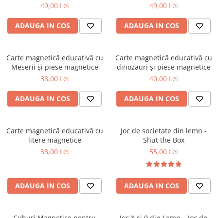
60 Piese
sticlă" – 60 Piese
49,00 Lei
49,00 Lei
ADAUGA IN COS
ADAUGA IN COS
Carte magnetică educativă cu
Carte magnetică educativă cu
Meserii și piese magnetice
dinozauri și piese magnetice
38,00 Lei
40,00 Lei
ADAUGA IN COS
ADAUGA IN COS
Carte magnetică educativă cu
Joc de societate din lemn -
litere magnetice
Shut the Box
38,00 Lei
55,00 Lei
ADAUGA IN COS
ADAUGA IN COS
Cuburi Magnetice pentru
Joc X și 0 din Lemn – Joc de