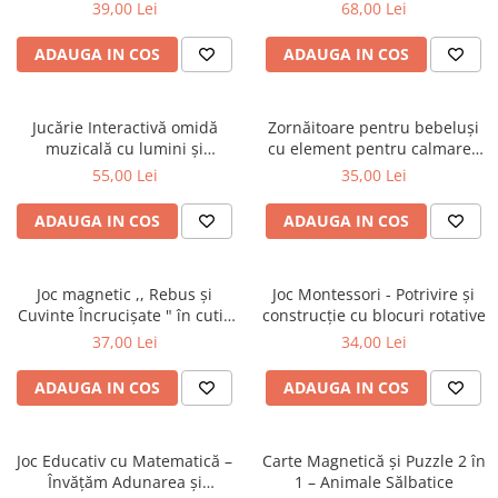
oglindă, cu 3 carioci lavabile
39,00 Lei
68,00 Lei
și burete de șters
ADAUGA IN COS
ADAUGA IN COS
Jucărie Interactivă omidă
Zornăitoare pentru bebeluși
muzicală cu lumini și
cu element pentru calmarea
zornăitoare pentru bebeluși
gingiilor - Model Ursuleț
55,00 Lei
35,00 Lei
ADAUGA IN COS
ADAUGA IN COS
Joc magnetic ,, Rebus și
Joc Montessori - Potrivire și
Cuvinte Încrucișate " în cutie
construcție cu blocuri rotative
metalică pentru călătorii
37,00 Lei
34,00 Lei
ADAUGA IN COS
ADAUGA IN COS
Joc Educativ cu Matematică –
Carte Magnetică și Puzzle 2 în
Învățăm Adunarea și
1 – Animale Sălbatice