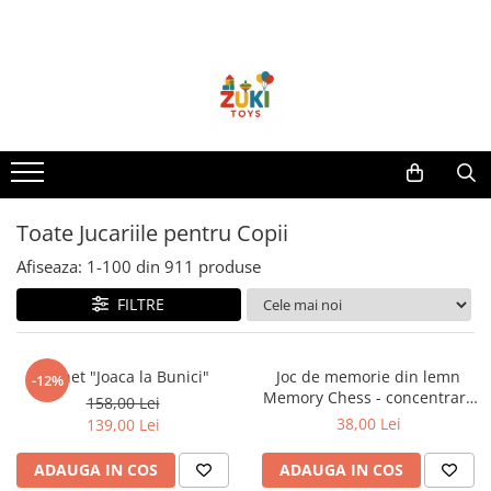
Toate Produsele
Jucarii pentru calatorii
Pachete ZukiToys
Recomandari Zuki
Cadouri pentru Copii
Toate Jucariile pentru Copii
Cadouri Aniversare
Cadouri de Sarbatori
Afiseaza:
1-
100
din
911
produse
Cadouri dupa Buget
FILTRE
Cadouri sub 59 lei
Cadouri sub 99 lei
Pachet "Joaca la Bunici"
Joc de memorie din lemn
-12%
Cadouri sub 149 lei
Memory Chess - concentrare
158,00 Lei
si recunoastere culori
Jucarii pe Varsta Copilului
38,00 Lei
139,00 Lei
0–12 luni
ADAUGA IN COS
ADAUGA IN COS
1–2 ani