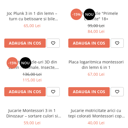
2–3 ani
Joc Plunk 3 in 1 din lemn –
Pachet Puzzle "Primele
-15%
NOU
3–4 ani
turn cu betisoare si bile
Cuvinte" 18+
4–6 ani
colorate
65,00 Lei
99,00 Lei
84,00 Lei
6–8 ani
Jucarii sub 59 lei
ADAUGA IN COS
ADAUGA IN COS
Carti & Activitati pentru Copii
Busy Book & Carti Interactive
Pachet 4 Puzzle-uri 3D din
Placa logaritmica montessori
-15%
NOU
Carti de Colorat & Activitati
Lemn - Animale, Insecte,
din lemn 6 in 1
Creative
Vehicule, Legume
136,00 Lei
67,00 Lei
115,00 Lei
Carti cu Apa & Reutilizabile
Camera Copilului
ADAUGA IN COS
ADAUGA IN COS
Balansoare & Covorase de Joaca
Carusele & Jucarii pentru Patut
Jucarie Montessori 3 in 1
Jucarie motricitate arici cu
Corturi & Spatii de Joaca
Dinozaur – sortare culori si
tepi colorati Montessori copii
motricitate fina
12 luni+
59,00 Lei
40,00 Lei
Depozitare & Organizare Jucarii