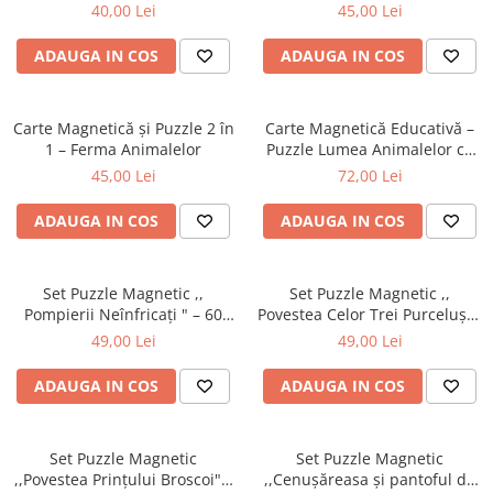
Scăderea prin Joacă
40,00 Lei
45,00 Lei
ADAUGA IN COS
ADAUGA IN COS
Carte Magnetică și Puzzle 2 în
Carte Magnetică Educativă –
1 – Ferma Animalelor
Puzzle Lumea Animalelor cu
45 Piese Magnetice
45,00 Lei
72,00 Lei
ADAUGA IN COS
ADAUGA IN COS
Set Puzzle Magnetic ,,
Set Puzzle Magnetic ,,
Pompierii Neînfricați " – 60
Povestea Celor Trei Purceluși "
Piese
– 60 Piese
49,00 Lei
49,00 Lei
ADAUGA IN COS
ADAUGA IN COS
Set Puzzle Magnetic
Set Puzzle Magnetic
,,Povestea Prințului Broscoi" –
,,Cenușăreasa și pantoful de