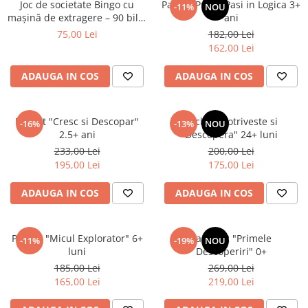
Joc de societate Bingo cu
Pachet Primii Pasi in Logica 3+
-11%
NOU
mașină de extragere – 90 bile,
ani
72 cartonașe și jetoane
75,00 Lei
182,00 Lei
162,00 Lei
ADAUGA IN COS
ADAUGA IN COS
Pachet "Cresc si Descopar"
Pachet "Potriveste si
-16%
-13%
NOU
2.5+ ani
Descopera" 24+ luni
233,00 Lei
200,00 Lei
195,00 Lei
175,00 Lei
ADAUGA IN COS
ADAUGA IN COS
Pachet "Micul Explorator" 6+
Pachet 2 "Primele
-11%
-19%
NOU
luni
Descoperiri" 0+
185,00 Lei
269,00 Lei
165,00 Lei
219,00 Lei