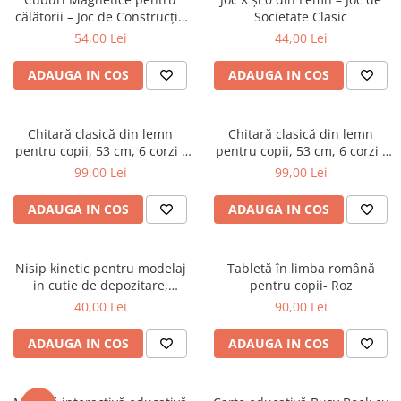
călătorii – Joc de Construcție
Societate Clasic
STEM, 3 ani+
54,00 Lei
44,00 Lei
ADAUGA IN COS
ADAUGA IN COS
Chitară clasică din lemn
Chitară clasică din lemn
pentru copii, 53 cm, 6 corzi -
pentru copii, 53 cm, 6 corzi -
Alb
Roșu
99,00 Lei
99,00 Lei
ADAUGA IN COS
ADAUGA IN COS
Nisip kinetic pentru modelaj
Tabletă în limba română
in cutie de depozitare,
pentru copii- Roz
multiple culori
40,00 Lei
90,00 Lei
ADAUGA IN COS
ADAUGA IN COS