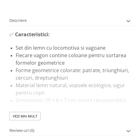
Descriere
✅
Caracteristici:
Set din lemn cu locomotiva si vagoane
Fiecare vagon contine coloane pentru sortarea
formelor geometrice
Forme geometrice colorate: patrate, triunghiuri,
cercuri, dreptunghiuri
Material lemn natural, vopsele ecologice, sigur
pentru copii
Dimensiuni: 39 × 8 × 7 cm; varsta recomandata:
3 ani+
VEZI MAI MULT
🎓
Beneficii educationale:
Review-uri
(0)
Dezvolta abilitati motorii fine prin manipularea