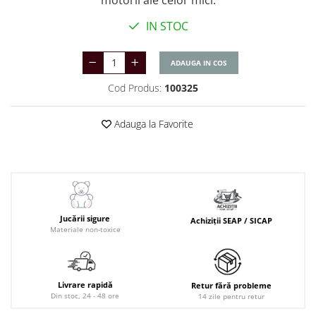
motorii ale celor mici.
IN STOC
ADAUGA IN COS
Cod Produs:
100325
Adauga la Favorite
Jucării sigure
Achiziții SEAP / SICAP
Materiale non-toxice
Livrare rapidă
Retur fără probleme
Din stoc, 24 - 48 ore
14 zile pentru retur