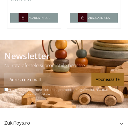
carduri / 448
cuvinte)
ADAUGA IN COS
ADAUGA IN COS
Newsletter
Nu rata ofertele si promotiile noastre
Vreau sa primesc newsletter cu promotiile magazinului. Afla mai multe in
Politica de Confidentialitate
ZukiToys.ro