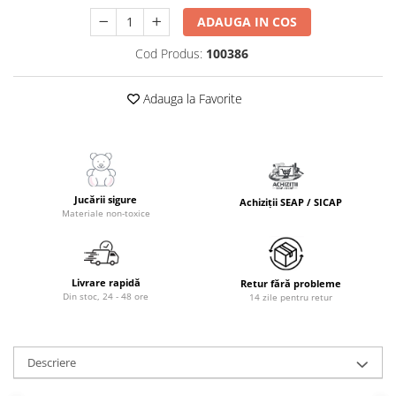
ADAUGA IN COS
Cod Produs:
100386
Adauga la Favorite
Jucării sigure
Achiziții SEAP / SICAP
Materiale non-toxice
Livrare rapidă
Retur fără probleme
Din stoc, 24 - 48 ore
14 zile pentru retur
Descriere