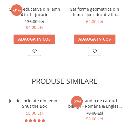
formelor și abilitatea de rezolvare a problemelor
Cultivă creativitatea și imaginația prin
Casuta educativa din lemn
Set forme geometrice din
-31%
"repararea" și construirea de obiecte
4 in 1 - jucarie
lemn - joc educativ tip
multifunctionala pentru
Montessori pentru copii
Promovează independența și încrederea prin
136,00 Lei
62,00 Lei
motricitate, sortare
94,00 Lei
experiențe de joacă productive
ADAUGA IN COS
ADAUGA IN COS
🎯
Ideal pentru:
Copii 3 ani+
Activități educative acasă, dar și pentru drum
sau tabără
Cadou inspirațional pentru micii meșteri și viitori
PRODUSE SIMILARE
ingineri
Joc de societate din lemn -
Cititor audio de carduri
-27%
Shut the Box
bilingv - Română & Engleză
Albastru (224 carduri / 448
55,00 Lei
79,00 Lei
cuvinte)
58,00 Lei