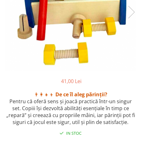
41,00 Lei
👨‍👩‍👧‍👦
De ce îl aleg părinții?
Pentru că oferă sens și joacă practică într-un singur
set. Copiii își dezvoltă abilități esențiale în timp ce
„repară” și creează cu propriile mâini, iar părinții pot fi
siguri că jocul este sigur, util și plin de satisfacție.
IN STOC