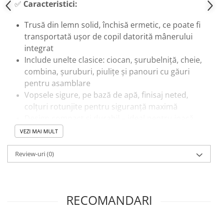
✅
Caracteristici:
Trusă din lemn solid, închisă ermetic, ce poate fi
transportată ușor de copil datorită mânerului
integrat
Include unelte clasice: ciocan, șurubelniță, cheie,
combina, șuruburi, piulițe și panouri cu găuri
pentru asamblare
Vopsele sigure, pe bază de apă, finisaj neted,
colțuri rotunjite pentru siguranță maximă
Design compact și durabil – ideal pentru joacă
individuală sau în deplasare
VEZI MAI MULT
Recomandată copiilor 3 ani+
Review-uri
(0)
🎓
Beneficii educaționale:
Încurajează dezvoltarea motricității fine și
coordonării mână-ochi prin asamblarea pieselor
RECOMANDARI
Stimulează gândirea logică, recunoașterea