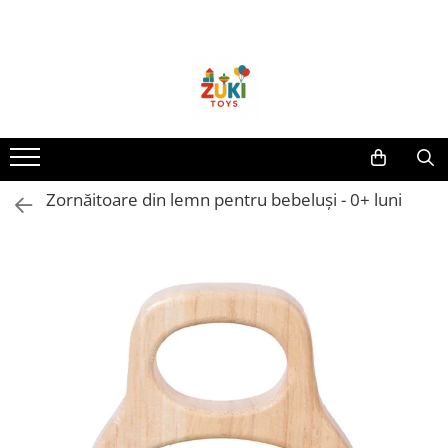
Toate Produsele
Jucarii pentru calatorii
Pachete ZukiToys
Recomandari Zuki
Cadouri pentru Copii
Zornăitoare din lemn pentru bebeluși - 0+ luni
Cadouri Aniversare
Cadouri de Sarbatori
Cadouri dupa Buget
Cadouri sub 59 lei
Cadouri sub 99 lei
Cadouri sub 149 lei
Jucarii pe Varsta Copilului
0–12 luni
1–2 ani