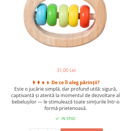
2–3 ani
3–4 ani
4–6 ani
6–8 ani
Jucarii sub 59 lei
Carti & Activitati pentru Copii
Busy Book & Carti Interactive
Carti de Colorat & Activitati
31,00 Lei
Creative
Carti cu Apa & Reutilizabile
👨‍👩‍👧‍👦 De ce îl aleg părinții?
Este o jucărie simplă, dar profund utilă: sigură,
Camera Copilului
captivantă și atentă la momentul de dezvoltare al
Balansoare & Covorase de Joaca
bebelușilor — le stimulează toate simțurile într-o
Carusele & Jucarii pentru Patut
formă prietenoasă.
Corturi & Spatii de Joaca
IN STOC
Depozitare & Organizare Jucarii