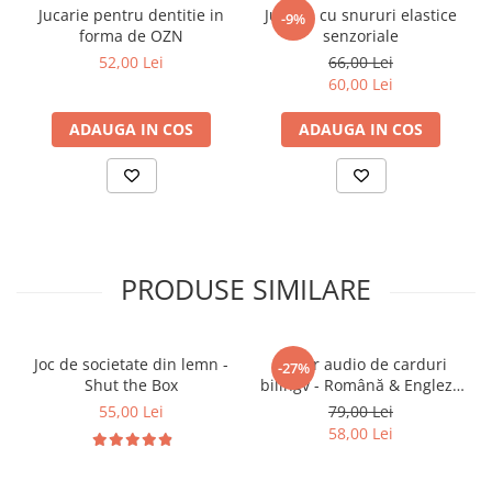
Jucarie pentru dentitie in
Jucarie cu snururi elastice
-9%
Activități senzoriale acasă sau la grădiniță,
forma de OZN
senzoriale
pentru cei mici aflați la începutul dezvoltării
52,00 Lei
66,00 Lei
cognitive
60,00 Lei
Cadouri perfecte pentru nou-născuți prin care
părinții oferă stimă, siguranță și bufun simplă de
ADAUGA IN COS
ADAUGA IN COS
descoperire
PRODUSE SIMILARE
Joc de societate din lemn -
Cititor audio de carduri
-27%
Shut the Box
bilingv - Română & Engleză
Albastru (224 carduri / 448
55,00 Lei
79,00 Lei
cuvinte)
58,00 Lei