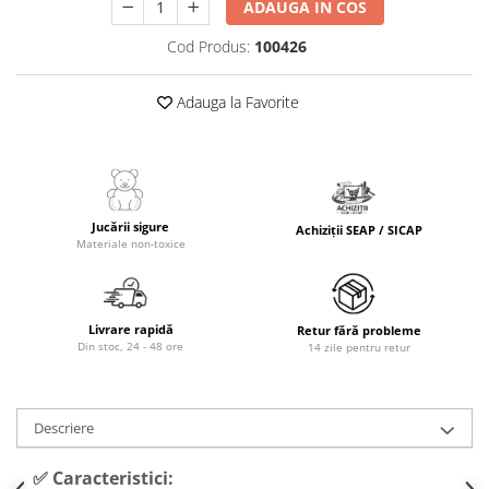
ADAUGA IN COS
Masinute Electrice
Role si Skateboard
Cod Produs:
100426
Trotinete & Triciclete pentru Copii
Joaca de Vara & Apa
Adauga la Favorite
Piscina & Joaca cu Apa
Colaci & Saltele Gonflabile
Jucarii pentru Plaja
Jucării sigure
Joaca in Aer Liber
Achiziții SEAP / SICAP
Materiale non-toxice
Toate Jucariile pentru Copii
Jucarii Educative & Invatare
Jucarii Interactive & Sensoriale
Livrare rapidă
Retur fără probleme
Din stoc, 24 - 48 ore
14 zile pentru retur
Jucarii pentru Bebe (0–2 ani)
Jocuri de Constructie & Asamblare
Puzzle & Jocuri de Logica
Descriere
Jucarii din Lemn Natural
✅ Caracteristici: