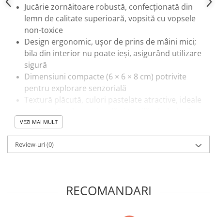
Trenulete & Seturi Feroviare
Jucărie zornăitoare robustă, confecționată din
lemn de calitate superioară, vopsită cu vopsele
Invatare prin Joaca
non-toxice
Jucarii pentru Dezvoltare
Design ergonomic, ușor de prins de mâini mici;
bila din interior nu poate ieși, asigurând utilizare
sigură
Dimensiuni compacte (6 × 6 × 8 cm) potrivite
pentru explorare senzorială
Textură plăcută, culori pastelate atractive, ideale
pentru stimularea vizuală și tactilă a bebelușilor
🎓 Beneficii educaționale:
VEZI MAI MULT
Dezvoltă motricitatea fină și coordonarea
Review-uri
(0)
mână–ochi prin agitație și manipulare
Stimulare senzorială auditivă plăcută, care
captează atenția și declanșează zâmbete
Încurajează explorarea și curiozitatea într-un
RECOMANDARI
mod sigur și natural
🎯 Ideal pentru:
Bebeluşi încă din primele luni de viață (0+ luni)