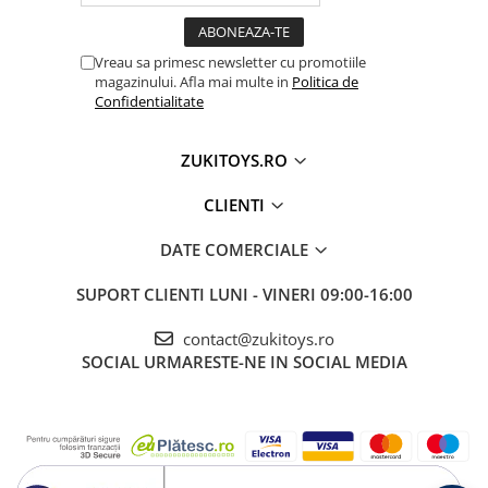
susțin dezvoltarea armonioasă prin învățare prin
joacă
Vreau sa primesc newsletter cu promotiile
magazinului. Afla mai multe in
Politica de
🎯 Ideal pentru:
Confidentialitate
• Copii cu vârsta între 3 și 8 ani
ZUKITOYS.RO
• Băieți și fete pasionați de tractoare, utilaje și
vehicule de lucru
CLIENTI
• Joacă activă în curte, grădină sau alte spații
DATE COMERCIALE
exterioare
• Dezvoltarea coordonării, motricității și imaginației
SUPORT CLIENTI
LUNI - VINERI 09:00-16:00
prin activități interactive
• Cadouri speciale pentru aniversări, sărbători sau
contact@zukitoys.ro
alte ocazii importante
SOCIAL
URMARESTE-NE IN SOCIAL MEDIA