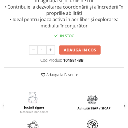
imaginația și jocurile de rol
• Contribuie la dezvoltarea coordonării și a încrederii în
propriile abilități
• Ideal pentru joacă activă în aer liber și explorarea
mediului înconjurător
IN STOC
ADAUGA IN COS
Cod Produs:
101581-BB
Adauga la Favorite
Jucării sigure
Achiziții SEAP / SICAP
Materiale non-toxice