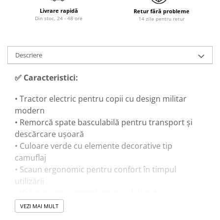
Livrare rapidă
Retur fără probleme
Din stoc, 24 - 48 ore
14 zile pentru retur
Descriere
✅ Caracteristici:
• Tractor electric pentru copii cu design militar
modern
• Remorcă spate basculabilă pentru transport și
descărcare ușoară
• Culoare verde cu elemente decorative tip
camuflaj
• Scaun ergonomic pentru confort în timpul
utilizării
• Volan pentru control intuitiv al direcției
• Faruri frontale integrate în design
VEZI MAI MULT
• Roți cu profil pronunțat pentru stabilitate și