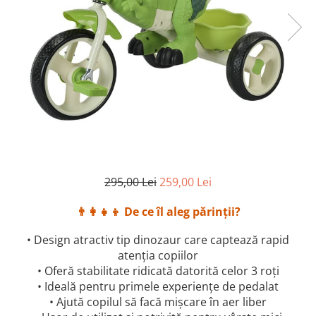
295,00 Lei
259,00 Lei
👨‍👩‍👧‍👦 De ce îl aleg părinții?
• Design atractiv tip dinozaur care captează rapid
atenția copiilor
• Oferă stabilitate ridicată datorită celor 3 roți
• Ideală pentru primele experiențe de pedalat
• Ajută copilul să facă mișcare în aer liber