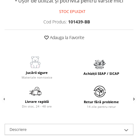
• Ușor de utilizat și potrivită pentru vârste mici
STOC EPUIZAT
Cod Produs:
101439-BB
Adauga la Favorite
Jucării sigure
Achiziții SEAP / SICAP
Materiale non-toxice
Livrare rapidă
Retur fără probleme
Din stoc, 24 - 48 ore
14 zile pentru retur
Descriere