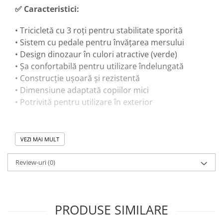
✅ Caracteristici:
• Tricicletă cu 3 roți pentru stabilitate sporită
• Sistem cu pedale pentru învățarea mersului
• Design dinozaur în culori atractive (verde)
• Șa confortabilă pentru utilizare îndelungată
• Construcție ușoară și rezistentă
• Dimensiune adaptată copiilor mici
• Potrivită pentru utilizare în exterior
🎓 Beneficii educaționale:
VEZI MAI MULT
• Dezvoltă coordonarea mână-picior
Review-uri
(0)
• Îmbunătățește echilibrul și controlul mișcărilor
• Stimulează motricitatea grosieră
• Crește încrederea în sine prin mișcare
independentă
PRODUSE SIMILARE
• Încurajează activitatea fizică zilnică