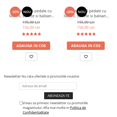
• Ajută la dezvoltarea orientării spațiale
• Susține dezvoltarea reflexelor și reacțiilor
Bicicletă fără pedale cu
Bicicletă fără pedale cu
-20%
NOU
-20%
NOU
• Face parte din categoria de jucarii educative
lumini, sunete si baloane
lumini, sunete si baloane
pentru dezvoltare fizică
de sapun - roz
de sapun - albastru
195,00 Lei
195,00 Lei
156,00 Lei
156,00 Lei
🎯 Ideal pentru:
ADAUGA IN COS
ADAUGA IN COS
• Copii între 2 și 5 ani
• Joacă în aer liber (curte, parc, alei)
• Dezvoltarea echilibrului și coordonării
• Cadouri utile și interactive
Newsletter
Nu rata ofertele si promotiile noastre
Vreau sa primesc newsletter cu promotiile
magazinului. Afla mai multe in
Politica de
Confidentialitate