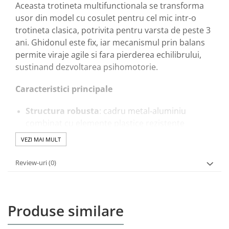
Aceasta trotineta multifunctionala se transforma
usor din model cu cosulet pentru cel mic intr-o
trotineta clasica, potrivita pentru varsta de peste 3
ani. Ghidonul este fix, iar mecanismul prin balans
permite viraje agile si fara pierderea echilibrului,
sustinand dezvoltarea psihomotorie.
Caracteristici principale
Structura robusta
: cadru metal‑aluminiu
combinat cu elemente plastice rezistente
Cosulet/ scaunel detasabil
ce poate fi reglat pe
VEZI MAI MULT
3 nivele de inaltime
Platforma lata
cu suprafata antialunecare
Review-uri
(0)
pentru mai multa stabilitate
Ghidon ergonomic
cu mansoane antiderapante
Sistem 3‑in‑1
: trotineta initiala cu scaun, apoi
Produse similare
trotineta standard
Roti luminoase
integrate LED-uri care se aprind