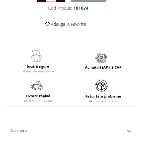
Cod Produs:
101074
Adauga la Favorite
Jucării sigure
Achiziții SEAP / SICAP
Materiale non-toxice
Livrare rapidă
Retur fără probleme
Din stoc, 24 - 48 ore
14 zile pentru retur
Descriere