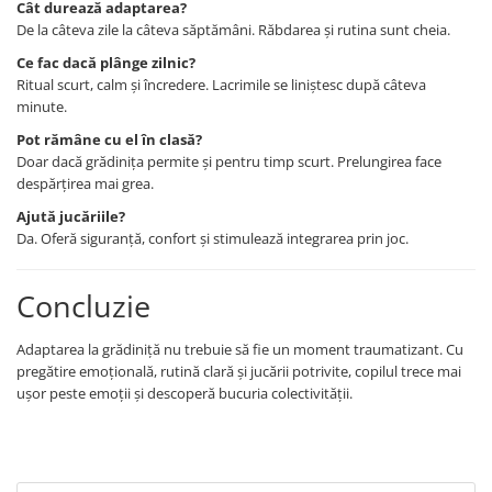
Cât durează adaptarea?
De la câteva zile la câteva săptămâni. Răbdarea și rutina sunt cheia.
Ce fac dacă plânge zilnic?
Ritual scurt, calm și încredere. Lacrimile se liniștesc după câteva
minute.
Pot rămâne cu el în clasă?
Doar dacă grădinița permite și pentru timp scurt. Prelungirea face
despărțirea mai grea.
Ajută jucăriile?
Da. Oferă siguranță, confort și stimulează integrarea prin joc.
Concluzie
Adaptarea la grădiniță nu trebuie să fie un moment traumatizant. Cu
pregătire emoțională, rutină clară și jucării potrivite, copilul trece mai
ușor peste emoții și descoperă bucuria colectivității.