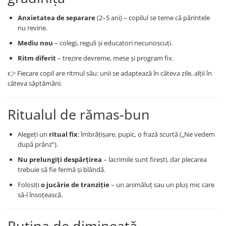
Trenulete & Seturi Feroviare
Anxietatea de separare
(2–5 ani) – copilul se teme că părintele
Invatare prin Joaca
nu revine.
Jucarii pentru Dezvoltare
Mediu nou
– colegi, reguli și educatori necunoscuți.
Ritm diferit
– trezire devreme, mese și program fix.
👉 Fiecare copil are ritmul său: unii se adaptează în câteva zile, alții în
câteva săptămâni.
Ritualul de rămas-bun
Alegeți un
ritual fix
: îmbrățișare, pupic, o frază scurtă („Ne vedem
după prânz”).
Nu prelungiți despărțirea
– lacrimile sunt firești, dar plecarea
trebuie să fie fermă și blândă.
Folosiți
o jucărie de tranziție
– un animăluț sau un pluș mic care
să-l însoțească.
Rutina de dimineață