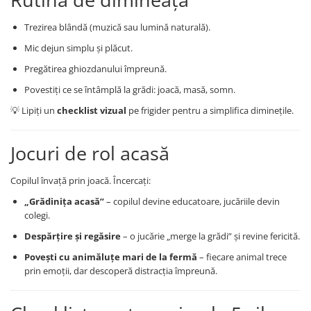
Trezirea blândă (muzică sau lumină naturală).
Mic dejun simplu și plăcut.
Pregătirea ghiozdanului împreună.
Povestiți ce se întâmplă la grădi: joacă, masă, somn.
💡 Lipiți un
checklist vizual
pe frigider pentru a simplifica diminețile.
Jocuri de rol acasă
Copilul învață prin joacă. Încercați:
„Grădinița acasă”
– copilul devine educatoare, jucăriile devin
colegi.
Despărțire și regăsire
– o jucărie „merge la grădi” și revine fericită.
Povești cu animăluțe mari de la fermă
– fiecare animal trece
prin emoții, dar descoperă distracția împreună.