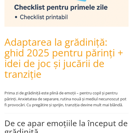
Masinute Electrice
Role si Skateboard
Trotinete & Triciclete pentru Copii
Joaca de Vara & Apa
Piscina & Joaca cu Apa
Adaptarea la grădiniță:
Colaci & Saltele Gonflabile
ghid 2025 pentru părinți +
Jucarii pentru Plaja
idei de joc și jucării de
Joaca in Aer Liber
tranziție
Toate Jucariile pentru Copii
Jucarii Educative & Invatare
Jucarii Interactive & Sensoriale
Prima zi de grădiniță este plină de emoții – pentru copil și pentru
Jucarii pentru Bebe (0–2 ani)
părinți. Anxietatea de separare, rutina nouă și mediul necunoscut pot
fi provocări. Cu pregătire și sprijin, tranziția devine mult mai blândă.
Jocuri de Constructie & Asamblare
Puzzle & Jocuri de Logica
De ce apar emoțiile la început de
Jucarii din Lemn Natural
grădiniță