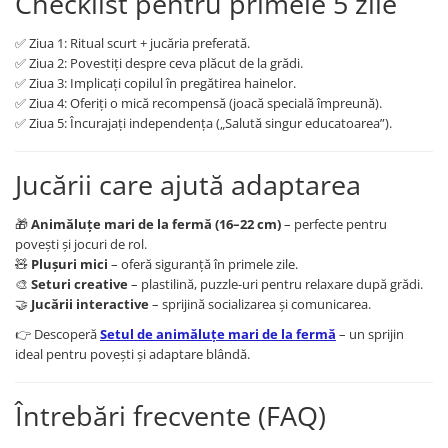
Checklist pentru primele 5 zile
✅ Ziua 1: Ritual scurt + jucăria preferată.
✅ Ziua 2: Povestiți despre ceva plăcut de la grădi.
✅ Ziua 3: Implicați copilul în pregătirea hainelor.
✅ Ziua 4: Oferiți o mică recompensă (joacă specială împreună).
✅ Ziua 5: Încurajați independența („Salută singur educatoarea”).
Jucării care ajută adaptarea
🎁
Animăluțe mari de la fermă (16–22 cm)
– perfecte pentru
povești și jocuri de rol.
🧸
Plușuri mici
– oferă siguranță în primele zile.
🎨
Seturi creative
– plastilină, puzzle-uri pentru relaxare după grădi.
🤝
Jucării interactive
– sprijină socializarea și comunicarea.
👉 Descoperă
Setul de animăluțe mari de la fermă
– un sprijin
ideal pentru povești și adaptare blândă.
Întrebări frecvente (FAQ)