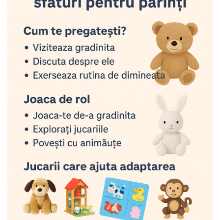
2–3 ani
3–4 ani
4–6 ani
6–8 ani
Jucarii sub 59 lei
Carti & Activitati pentru Copii
Busy Book & Carti Interactive
Carti de Colorat & Activitati
Creative
Carti cu Apa & Reutilizabile
Camera Copilului
Balansoare & Covorase de Joaca
Carusele & Jucarii pentru Patut
Corturi & Spatii de Joaca
Depozitare & Organizare Jucarii